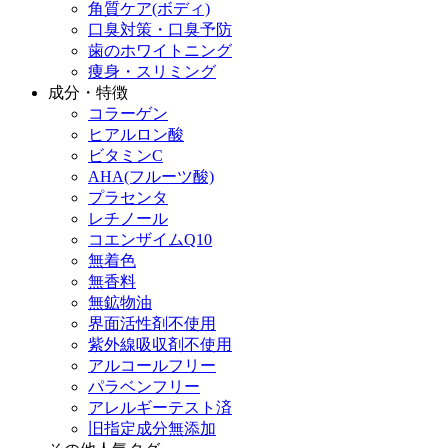
角質ケア(ボディ)
口臭対策・口臭予防
歯のホワイトニング
痩身・スリミング
成分・特徴
コラーゲン
ヒアルロン酸
ビタミンC
AHA(フルーツ酸)
プラセンタ
レチノール
コエンザイムQ10
無着色
無香料
無鉱物油
界面活性剤不使用
紫外線吸収剤不使用
アルコールフリー
パラベンフリー
アレルギーテスト済
旧指定成分無添加