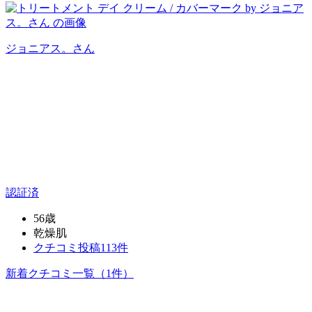
ジョニアス。
さん
認証済
56歳
乾燥肌
クチコミ投稿113件
新着クチコミ一覧
（1件）