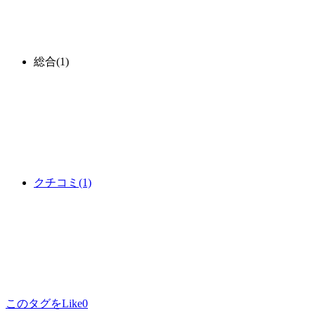
総合
(1)
クチコミ
(1)
このタグをLike
0