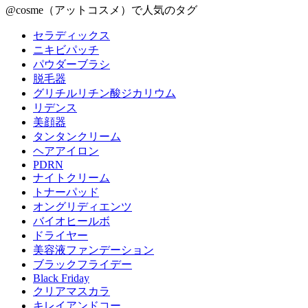
@cosme（アットコスメ）で人気のタグ
セラディックス
ニキビパッチ
パウダーブラシ
脱毛器
グリチルリチン酸ジカリウム
リデンス
美顔器
タンタンクリーム
ヘアアイロン
PDRN
ナイトクリーム
トナーパッド
オングリディエンツ
バイオヒールボ
ドライヤー
美容液ファンデーション
ブラックフライデー
Black Friday
クリアマスカラ
キレイアンドコー