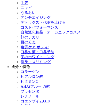
毛穴
ニキビ
うるおい
アンチエイジング
デトックス・代謝を上げる
コストパフォーマンス
自然派化粧品・オーガニックコスメ
顔のテカリ
目のくま
角質ケア(ボディ)
口臭対策・口臭予防
歯のホワイトニング
痩身・スリミング
成分・特徴
コラーゲン
ヒアルロン酸
ビタミンC
AHA(フルーツ酸)
プラセンタ
レチノール
コエンザイムQ10