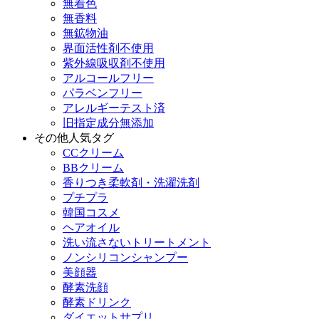
無着色
無香料
無鉱物油
界面活性剤不使用
紫外線吸収剤不使用
アルコールフリー
パラベンフリー
アレルギーテスト済
旧指定成分無添加
その他人気タグ
CCクリーム
BBクリーム
香りつき柔軟剤・洗濯洗剤
プチプラ
韓国コスメ
ヘアオイル
洗い流さないトリートメント
ノンシリコンシャンプー
美顔器
酵素洗顔
酵素ドリンク
ダイエットサプリ