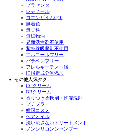
プラセンタ
レチノール
コエンザイムQ10
無着色
無香料
無鉱物油
界面活性剤不使用
紫外線吸収剤不使用
アルコールフリー
パラベンフリー
アレルギーテスト済
旧指定成分無添加
その他人気タグ
CCクリーム
BBクリーム
香りつき柔軟剤・洗濯洗剤
プチプラ
韓国コスメ
ヘアオイル
洗い流さないトリートメント
ノンシリコンシャンプー