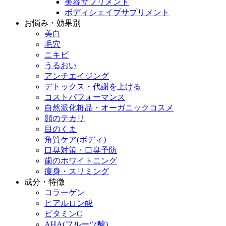
美容サプリメント
ボディシェイプサプリメント
お悩み・効果別
美白
毛穴
ニキビ
うるおい
アンチエイジング
デトックス・代謝を上げる
コストパフォーマンス
自然派化粧品・オーガニックコスメ
顔のテカリ
目のくま
角質ケア(ボディ)
口臭対策・口臭予防
歯のホワイトニング
痩身・スリミング
成分・特徴
コラーゲン
ヒアルロン酸
ビタミンC
AHA(フルーツ酸)