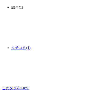
総合
(1)
クチコミ
(1)
このタグをLike
0