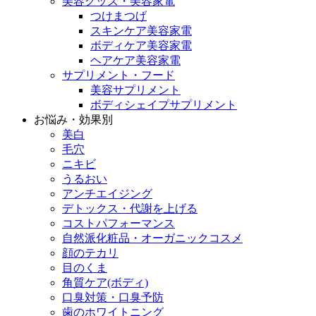
美容グッズ・美容家電
つけまつげ
スキンケア美容家電
ボディケア美容家電
ヘアケア美容家電
サプリメント・フード
美容サプリメント
ボディシェイプサプリメント
お悩み・効果別
美白
毛穴
ニキビ
うるおい
アンチエイジング
デトックス・代謝を上げる
コストパフォーマンス
自然派化粧品・オーガニックコスメ
顔のテカリ
目のくま
角質ケア(ボディ)
口臭対策・口臭予防
歯のホワイトニング