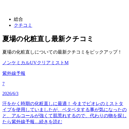
総合
クチコミ
夏場の化粧直し
最新クチコミ
夏場の化粧直しについての最新クチコミをピックアップ！
ノンケミカルUVクリアミストM
紫外線予報
7
2026/6/3
汗をかく時期の化粧直しに最適！ 今までビオレのミストタ
イプを使用していましたが、ベタベタする事が気になったの
と、アルコールが強くて肌荒れするので、代わりの物を探し
たら紫外線予報…
続きを読む