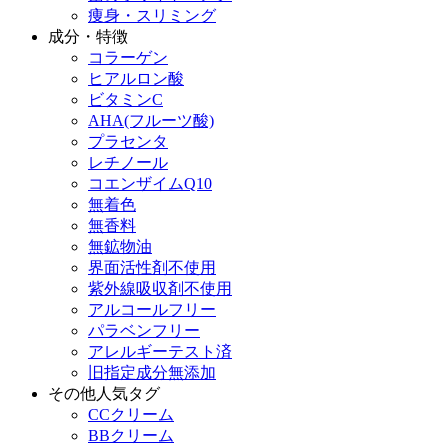
痩身・スリミング
成分・特徴
コラーゲン
ヒアルロン酸
ビタミンC
AHA(フルーツ酸)
プラセンタ
レチノール
コエンザイムQ10
無着色
無香料
無鉱物油
界面活性剤不使用
紫外線吸収剤不使用
アルコールフリー
パラベンフリー
アレルギーテスト済
旧指定成分無添加
その他人気タグ
CCクリーム
BBクリーム