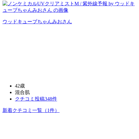
ウッドキューブちゃんみお
さん
42歳
混合肌
クチコミ投稿348件
新着クチコミ一覧
（1件）