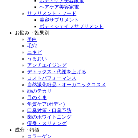
ボディケア美容家電
ヘアケア美容家電
サプリメント・フード
美容サプリメント
ボディシェイプサプリメント
お悩み・効果別
美白
毛穴
ニキビ
うるおい
アンチエイジング
デトックス・代謝を上げる
コストパフォーマンス
自然派化粧品・オーガニックコスメ
顔のテカリ
目のくま
角質ケア(ボディ)
口臭対策・口臭予防
歯のホワイトニング
痩身・スリミング
成分・特徴
コラーゲン