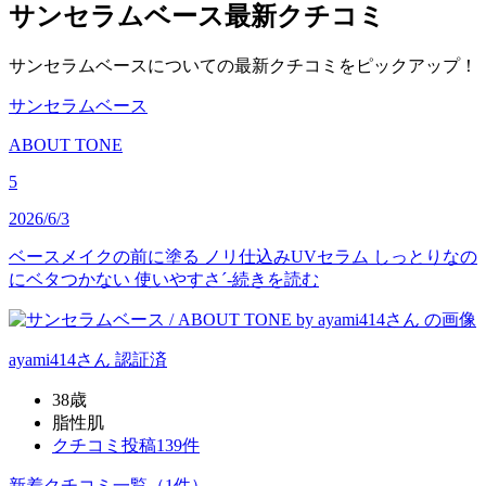
サンセラムベース
最新クチコミ
サンセラムベースについての最新クチコミをピックアップ！
サンセラムベース
ABOUT TONE
5
2026/6/3
ベースメイクの前に塗る ノリ仕込みUVセラム しっとりなの
にベタつかない 使いやすさ´-
続きを読む
ayami414
さん
認証済
38歳
脂性肌
クチコミ投稿139件
新着クチコミ一覧
（1件）