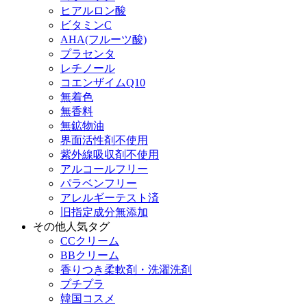
ヒアルロン酸
ビタミンC
AHA(フルーツ酸)
プラセンタ
レチノール
コエンザイムQ10
無着色
無香料
無鉱物油
界面活性剤不使用
紫外線吸収剤不使用
アルコールフリー
パラベンフリー
アレルギーテスト済
旧指定成分無添加
その他人気タグ
CCクリーム
BBクリーム
香りつき柔軟剤・洗濯洗剤
プチプラ
韓国コスメ