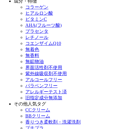
成分・特徴
コラーゲン
ヒアルロン酸
ビタミンC
AHA(フルーツ酸)
プラセンタ
レチノール
コエンザイムQ10
無着色
無香料
無鉱物油
界面活性剤不使用
紫外線吸収剤不使用
アルコールフリー
パラベンフリー
アレルギーテスト済
旧指定成分無添加
その他人気タグ
CCクリーム
BBクリーム
香りつき柔軟剤・洗濯洗剤
プチプラ