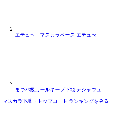
エテュセ マスカラベース
エテュセ
まつパ級カールキープ下地
デジャヴュ
マスカラ下地・トップコート ランキングをみる