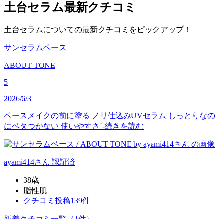
土台セラム
最新クチコミ
土台セラムについての最新クチコミをピックアップ！
サンセラムベース
ABOUT TONE
5
2026/6/3
ベースメイクの前に塗る ノリ仕込みUVセラム しっとりなの
にベタつかない 使いやすさ´-
続きを読む
ayami414
さん
認証済
38歳
脂性肌
クチコミ投稿139件
新着クチコミ一覧
（1件）