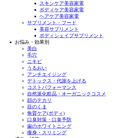
スキンケア美容家電
ボディケア美容家電
ヘアケア美容家電
サプリメント・フード
美容サプリメント
ボディシェイプサプリメント
お悩み・効果別
美白
毛穴
ニキビ
うるおい
アンチエイジング
デトックス・代謝を上げる
コストパフォーマンス
自然派化粧品・オーガニックコスメ
顔のテカリ
目のくま
角質ケア(ボディ)
口臭対策・口臭予防
歯のホワイトニング
痩身・スリミング