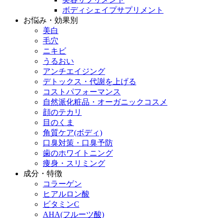
ボディシェイプサプリメント
お悩み・効果別
美白
毛穴
ニキビ
うるおい
アンチエイジング
デトックス・代謝を上げる
コストパフォーマンス
自然派化粧品・オーガニックコスメ
顔のテカリ
目のくま
角質ケア(ボディ)
口臭対策・口臭予防
歯のホワイトニング
痩身・スリミング
成分・特徴
コラーゲン
ヒアルロン酸
ビタミンC
AHA(フルーツ酸)