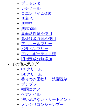
プラセンタ
レチノール
コエンザイムQ10
無着色
無香料
無鉱物油
界面活性剤不使用
紫外線吸収剤不使用
アルコールフリー
パラベンフリー
アレルギーテスト済
旧指定成分無添加
その他人気タグ
CCクリーム
BBクリーム
香りつき柔軟剤・洗濯洗剤
プチプラ
韓国コスメ
ヘアオイル
洗い流さないトリートメント
ノンシリコンシャンプー