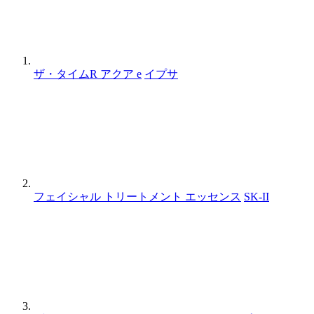
ザ・タイムR アクア e
イプサ
フェイシャル トリートメント エッセンス
SK-II