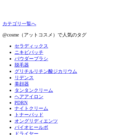
カテゴリ一覧へ
@cosme（アットコスメ）で人気のタグ
セラディックス
ニキビパッチ
パウダーブラシ
脱毛器
グリチルリチン酸ジカリウム
リデンス
美顔器
タンタンクリーム
ヘアアイロン
PDRN
ナイトクリーム
トナーパッド
オングリディエンツ
バイオヒールボ
ドライヤー