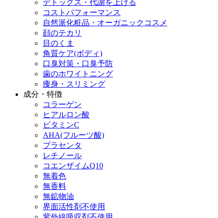
デトックス・代謝を上げる
コストパフォーマンス
自然派化粧品・オーガニックコスメ
顔のテカリ
目のくま
角質ケア(ボディ)
口臭対策・口臭予防
歯のホワイトニング
痩身・スリミング
成分・特徴
コラーゲン
ヒアルロン酸
ビタミンC
AHA(フルーツ酸)
プラセンタ
レチノール
コエンザイムQ10
無着色
無香料
無鉱物油
界面活性剤不使用
紫外線吸収剤不使用