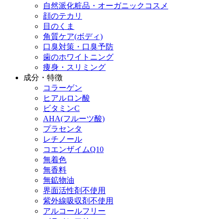
自然派化粧品・オーガニックコスメ
顔のテカリ
目のくま
角質ケア(ボディ)
口臭対策・口臭予防
歯のホワイトニング
痩身・スリミング
成分・特徴
コラーゲン
ヒアルロン酸
ビタミンC
AHA(フルーツ酸)
プラセンタ
レチノール
コエンザイムQ10
無着色
無香料
無鉱物油
界面活性剤不使用
紫外線吸収剤不使用
アルコールフリー