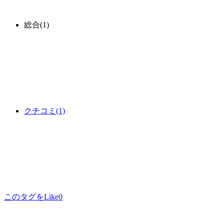
総合
(1)
クチコミ
(1)
このタグをLike
0