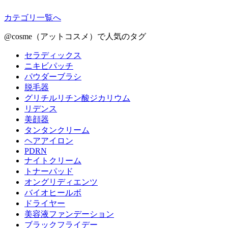
カテゴリ一覧へ
@cosme（アットコスメ）で人気のタグ
セラディックス
ニキビパッチ
パウダーブラシ
脱毛器
グリチルリチン酸ジカリウム
リデンス
美顔器
タンタンクリーム
ヘアアイロン
PDRN
ナイトクリーム
トナーパッド
オングリディエンツ
バイオヒールボ
ドライヤー
美容液ファンデーション
ブラックフライデー