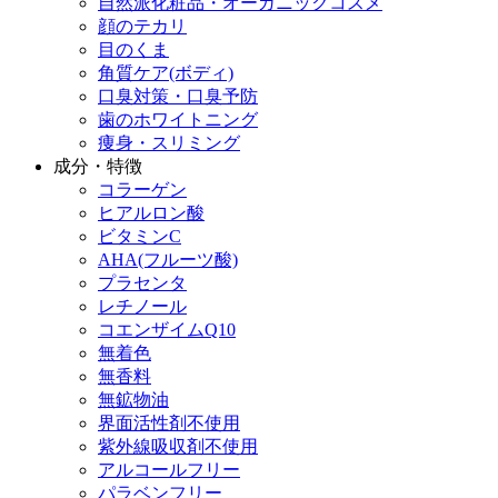
自然派化粧品・オーガニックコスメ
顔のテカリ
目のくま
角質ケア(ボディ)
口臭対策・口臭予防
歯のホワイトニング
痩身・スリミング
成分・特徴
コラーゲン
ヒアルロン酸
ビタミンC
AHA(フルーツ酸)
プラセンタ
レチノール
コエンザイムQ10
無着色
無香料
無鉱物油
界面活性剤不使用
紫外線吸収剤不使用
アルコールフリー
パラベンフリー