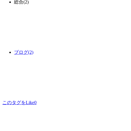
総合
(2)
ブログ
(2)
このタグをLike
0