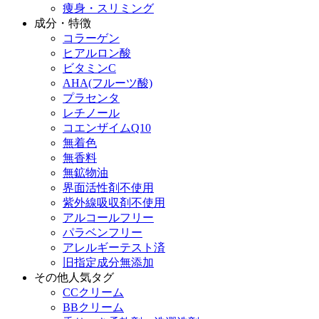
痩身・スリミング
成分・特徴
コラーゲン
ヒアルロン酸
ビタミンC
AHA(フルーツ酸)
プラセンタ
レチノール
コエンザイムQ10
無着色
無香料
無鉱物油
界面活性剤不使用
紫外線吸収剤不使用
アルコールフリー
パラベンフリー
アレルギーテスト済
旧指定成分無添加
その他人気タグ
CCクリーム
BBクリーム