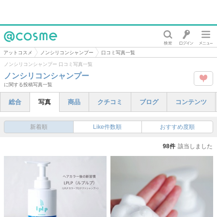
@cosme
アットコスメ
ノンシリコンシャンプー
口コミ写真一覧
ノンシリコンシャンプー 口コミ写真一覧
ノンシリコンシャンプー
に関する投稿写真一覧
この
総合
写真
商品
クチコミ
ブログ
コンテンツ
タグ
を
新着順
Like件数順
おすすめ度順
Like
98件
該当しました