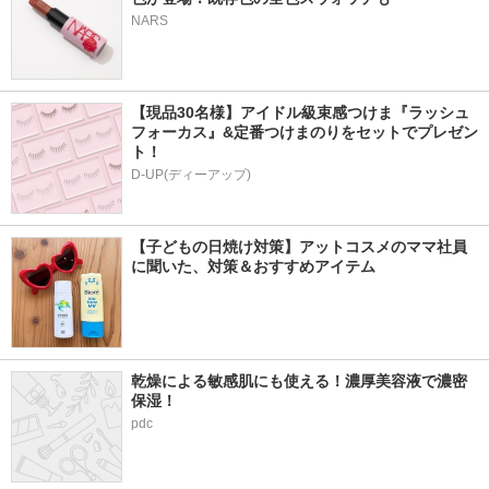
NARS
【現品30名様】アイドル級束感つけま『ラッシュ
フォーカス』&定番つけまのりをセットでプレゼン
ト！
D-UP(ディーアップ)
【子どもの日焼け対策】アットコスメのママ社員
に聞いた、対策＆おすすめアイテム
乾燥による敏感肌にも使える！濃厚美容液で濃密
保湿！
pdc