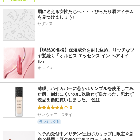
眉に迷える女性たちへ・・・ぴったり眉アイテム
を見つけましょう♪
セザンヌ
【現品30名様】保湿成分を封じ込め、リッチなツ
ヤ髪続く「オルビス エッセンス イン ヘアオイ
ル」
オルビス
薄膜、ハイカバーに惹かれサンプルを使用してみ
た所、崩れにくいのに乾燥せず良かった。思わず
現品を衝動買いしました。 色は…
6
ゼン ウェア　ステイ
ランキングIN
＼予約受付中／サテン仕上げのリップに限定＆新
色が登場！既存色の全色スウォッチも