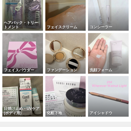
ヘアパック・トリー
トメント
フェイスクリーム
コンシーラー
フェイスパウダー
ファンデーション
洗顔フォーム
日焼け止め・UVケア
(ボディ用)
化粧下地
アイシャドウ