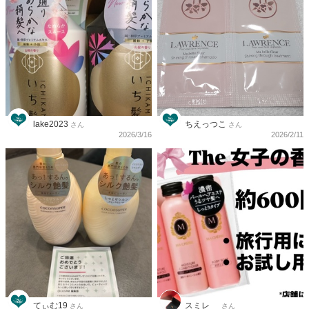
lake2023
ちえっつこ
さん
さん
2026/3/16
2026/2/11
てぃむ19
スミレ__
さん
さん