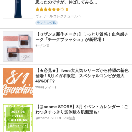
思ったのですが、伸ばしてみる…
6
ヴォワールコレクチュールｎ
ランキングIN
【セザンヌ新作チーク♪】しっとり質感！血色感チ
ーク「チークブラッシュ」が新登場！
セザンヌ
【★必見★】 fwee大人気シリーズから待望の新色
登場！8月メガポ限定、スペシャルコンビが最大
46%OFF?
fwee(フィー)
【@cosme STORE】8月イベントカレンダー！ご
わつきすっきり泥体験＆肌測定も♪
@cosme STORE PR担当