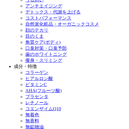
アンチエイジング
デトックス・代謝を上げる
コストパフォーマンス
自然派化粧品・オーガニックコスメ
顔のテカリ
目のくま
角質ケア(ボディ)
口臭対策・口臭予防
歯のホワイトニング
痩身・スリミング
成分・特徴
コラーゲン
ヒアルロン酸
ビタミンC
AHA(フルーツ酸)
プラセンタ
レチノール
コエンザイムQ10
無着色
無香料
無鉱物油