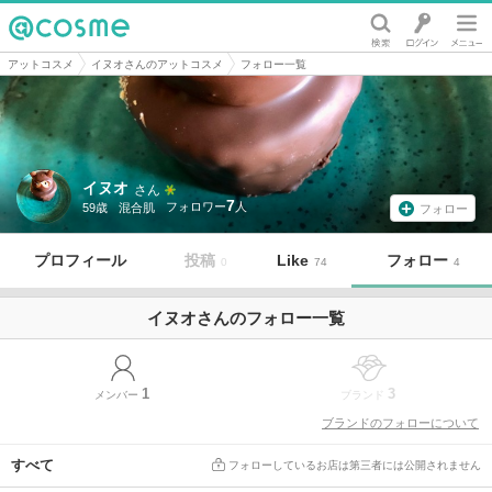
@cosme
アットコスメ
イヌオさんのアットコスメ
フォロー一覧
イヌオ
さん
7
59歳
混合肌
フォロー
プロフィール
投稿
Like
フォロー
0
74
4
イヌオさんのフォロー一覧
1
3
メンバー
ブランド
ブランドのフォローについて
すべて
フォローしているお店は第三者には公開されません