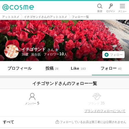
@cosme
アットコスメ
イチゴサンドさんのアットコスメ
フォロー一覧
イチゴサンド
さん
10
39歳
混合肌
フォロー
プロフィール
投稿
Like
フォロー
28
183
40
イチゴサンドさんのフォロー一覧
5
35
メンバー
ブランド
ブランドのフォローについて
すべて
フォローしているお店は第三者には公開されません