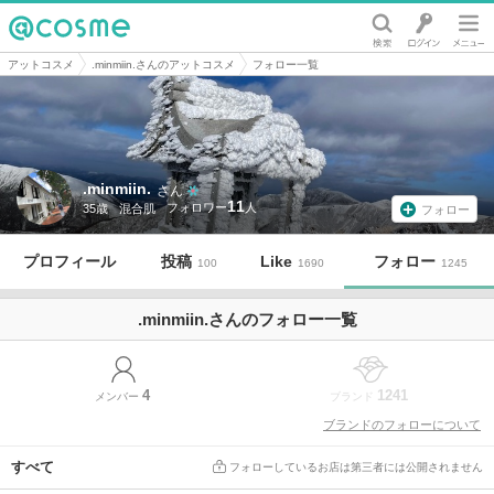
@cosme
アットコスメ
.minmiin.さんのアットコスメ
フォロー一覧
.minmiin.
さん
11
35歳
混合肌
フォロー
プロフィール
投稿
Like
フォロー
100
1690
1245
.minmiin.さんのフォロー一覧
4
1241
メンバー
ブランド
ブランドのフォローについて
すべて
フォローしているお店は第三者には公開されません