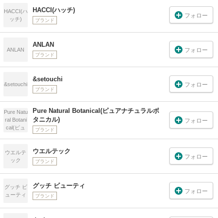
HACCI(ハッチ)
HACCI(ハ
フォロー
ッチ)
ブランド
ANLAN
フォロー
ANLAN
ブランド
&setouchi
フォロー
&setouchi
ブランド
Pure Natural Botanical(ピュアナチュラルボ
Pure Natu
タニカル)
ral Botani
フォロー
cal(ピュ
ブランド
アナチュ
ラルボタ
ウエルテック
ニカル)
ウエルテ
フォロー
ック
ブランド
グッチ ビューティ
グッチ ビ
フォロー
ューティ
ブランド