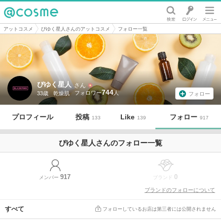
@cosme
アットコスメ
ぴゆく星人さんのアットコスメ
フォロー一覧
ぴゆく星人
さん
744
33歳
乾燥肌
フォロー
プロフィール
投稿
Like
フォロー
133
139
917
ぴゆく星人さんのフォロー一覧
917
0
メンバー
ブランド
ブランドのフォローについて
すべて
フォローしているお店は第三者には公開されません