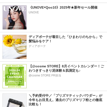
《UNOVE×Qoo10》2025年★新年セール開催
UNOVE
ディアボーテが着目した「ひまわりのちから」で
髪悩みをケア！
ディアボーテ
【@cosme STORE】8月イベントカレンダー！ご
わつきすっきり泥体験＆肌測定も♪
@cosme STORE PR担当
＼予約受付中／「プリズマティックパウダー」が
今年もお目見え。過去のプリズマリフ粉との徹底
比較も！