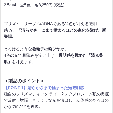
2.5g×4 全5色 各8,250円 (税込)
プリズム・リーブルのDNAである”4色が叶える透明
感”が、
「清らかさ」にまで極まるほどの進化を遂げ、新
登場。
とろけるような
微粒子の粉ツヤ
が、
4色の光で肌悩みを洗い上げ、
透明感を極めた「清光美
肌」
を叶えます。
＜製品のポイント＞
【POINT 1】清らかさまで極まった光透明感
独自のプリズマティック ライト? テクノロジーが肌の奥底
で反射し増幅し合うような光を演出し、立体感のあるほの
かな“粉ツヤ”を再現。