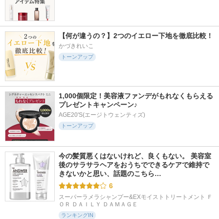
【何が違うの？】2つのイエロー下地を徹底比較！
かづきれいこ
トーンアップ
1,000個限定！美容液ファンデがもれなくもらえる
プレゼントキャンペーン♪
AGE20'S(エージトウェンティズ)
トーンアップ
今の髪質悪くはないけれど、良くもない。 美容室
後のサラサラヘアをおうちでできるケアで維持で
きないかと思い、話題のこちら…
6
スーパーラメラシャンプー&EXモイストトリートメント Ｆ
ＯＲ ＤＡＩＬＹ ＤＡＭＡＧＥ
ランキングIN