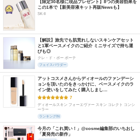
【限定30名様に現品プレゼント】8つの美容効果を
この1本で【新美容液キット再販Newsも】
SK-II
【解説】旅先でも肌荒れしないスキンケアセット
と1軍ベースメイクのご紹介 ミニサイズで持ち運
びも◎
クレ・ド・ポー ボーテ
フェイスパウダー
アットコスメさんからディオールのファンデーシ
ョンを頂いたのをきっかけに、ベースメイクのラ
イン使いをしてみたく購入しまし…
7
ディオールスキン フォーエヴァー スキン コレクト コンシ
ーラー
ランキングIN
今月の「これ買い！」@cosme編集部のいちおし
「夏発売の新作」