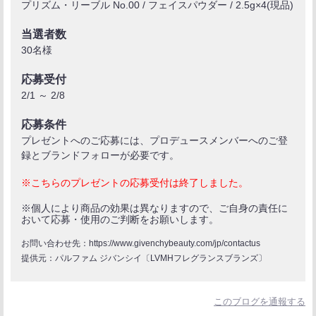
プリズム・リーブル No.00 / フェイスパウダー / 2.5g×4(現品)
当選者数
30名様
応募受付
2/1 ～ 2/8
応募条件
プレゼントへのご応募には、プロデュースメンバーへのご登
録とブランドフォローが必要です。
※こちらのプレゼントの応募受付は終了しました。
※個人により商品の効果は異なりますので、ご自身の責任に
おいて応募・使用のご判断をお願いします。
お問い合わせ先：https://www.givenchybeauty.com/jp/contactus
提供元：パルファム ジバンシイ〔LVMHフレグランスブランズ〕
このブログを通報する