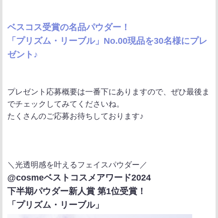
ポ
シ
送
ス
ェ
る
ベスコス受賞の名品パウダー！
ト
ア
「プリズム・リーブル」No.00現品を30名様にプレ
ゼント♪
プレゼント応募概要は一番下にありますので、ぜひ最後ま
でチェックしてみてくださいね。
たくさんのご応募お待ちしております♪
＼光透明感を叶えるフェイスパウダー／
@cosmeベストコスメアワード2024
下半期パウダー新人賞 第1位受賞！
「プリズム・リーブル」