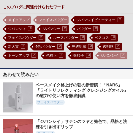
このブログに関連付けられたワード
メイクアップ
フェイスパウダー
ジバンシイビューティー
ジバンシィ
ジバンシー
パウダー
フェイスパウダー
ルースパウダー
ベスコス
新人賞
4色パウダー
光透明感
透明感
トーンアップ
色補正
微粒子
ジバンシイ
あわせて読みたい
ベースメイク格上げの朝の新習慣！「NARS」
『ライトリフレクティング クレンジングオイル』
の魅力や使い方を徹底解説
フェイスパウダー
「ジバンシイ」サテンのツヤと発色で、品格と洗
練を引き出すリップ