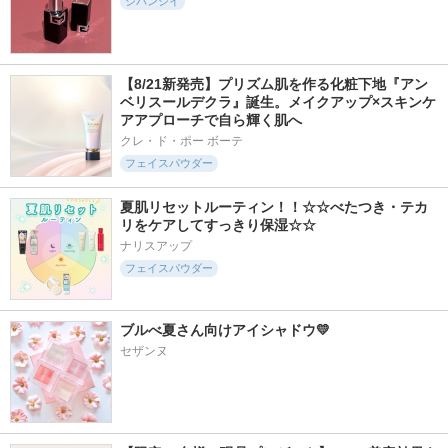
ジバンシイ
【8/21新発売】プリズム肌を作る化粧下地『アン
ベリスールデクラ』誕生。メイクアップ×スキンケ
アアプローチで自ら輝く肌へ
クレ・ド・ポー ボーテ
フェイスパウダー
夏肌リセットルーティン！！☆☆べたつき・テカ
リをケアしてすっきり保湿☆☆
ナリスアップ
フェイスパウダー
ブルべ夏さん向けアイシャドウ💛
セザンヌ