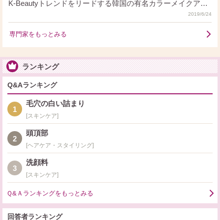
K-Beautyトレンドをリードする韓国の有名カラーメイクアッ
プブランドでクッションファンデーション、アイシャドウ、
2019/6/24
ハイライターなど、数多くの人気アイテムを保有しておりま
す。私たちCLIO @cosmeページでは公式ブログを通して
専門家をもっとみる
CLIOの商品を活用した韓国の最新メイクトレンドを定期的に
ご紹介しておりますのぜひ一ご覧いただければと思います！
◆ "韓国クッションファンデ完璧にマスターする方法！"
ランキング
https://www.cosme.net/beautist/article/2312967 ◆ “韓国の新し
Q&Aランキング
いK-TREND、Newtro(ニュトロ)って知ってますか？”
https://www.cosme.net/beautist/article/2323380 ◆ "CLIOの社員
毛穴の白い詰まり
が使ってみた！今年の夏人気間違いなしのラブリーサマーグ
1
リッタールック！"
スキンケア
https://www.cosme.net/beautist/article/2330764 その他ご質問
頭頂部
等ございましたらいつでもお問い合わせくださいませ！
2
ヘアケア・スタイリング
洗顔料
3
スキンケア
Ｑ&Ａランキングをもっとみる
回答者ランキング