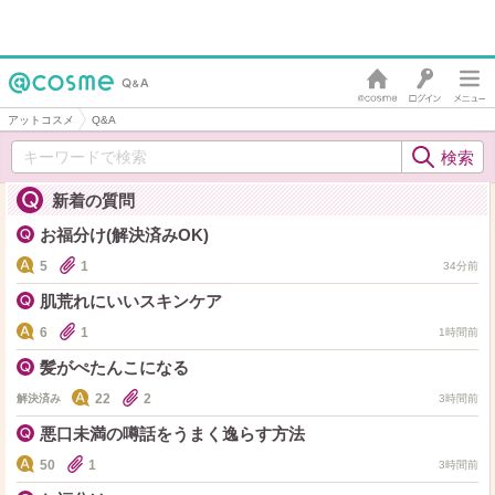
アットコスメ
Q&A
新着の質問
お福分け(解決済みOK)
5
1
34分前
肌荒れにいいスキンケア
6
1
1時間前
髪がぺたんこになる
22
2
解決済み
3時間前
悪口未満の噂話をうまく逸らす方法
50
1
3時間前