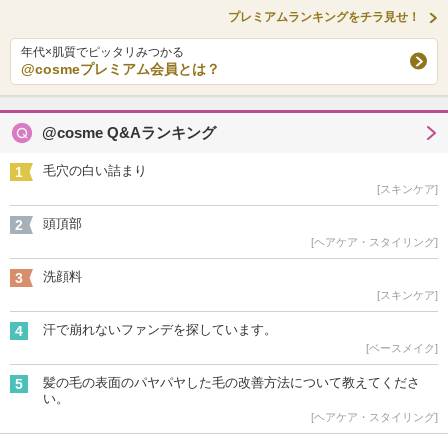
プレミアムランキングをチラ見せ！
年代×肌質でピッタリみつかる
@cosmeプレミアム会員とは？
@cosme Q&Aランキング
毛穴の白い詰まり
1
[スキンケア]
頭頂部
2
[ヘアケア・スタイリング]
洗顔料
3
[スキンケア]
汗で崩れないファンデを探しています。
4
[ベースメイク]
髪の毛の表面のパヤパヤした毛の改善方法について教えてくださ
5
い。
[ヘアケア・スタイリング]