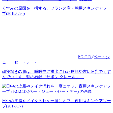
くすみの原因を一掃する、フランス産・朝用スキンケアソー
プ
(
2019/6/20
)
P.G.C.D.(ペー・ジ
ェー・セー・デー)
朝寝起きの肌は、睡眠中に排出された皮脂や古い角質でくす
んでいます。朝の石鹸『サボン クレール』…
日中の皮脂やメイク汚れを一度にオフ、夜用スキンケアソー
プ
(
2017/6/7
)