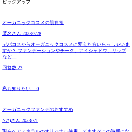
ピックアップ！
オーガニックコスメの肌負担
匿名
さん
2023/7/28
デパコスからオーガニックコスメに変えた方いらっしゃいま
すか？ ファンデーションやチーク、アイシャドウ、リップ
など…
回答数
23
|
私も知りたい！
0
オーガニックファンデのおすすめ
N:*)
さん
2023/7/1
現在ベアミネラルのオリジナル使用してますがこの時期にな