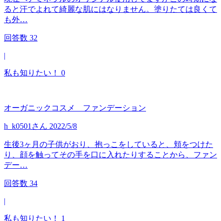
ると汗でよれて綺麗な肌にはなりません。塗りたては良くて
も外…
回答数
32
|
私も知りたい！
0
オーガニックコスメ ファンデーション
h_k0501
さん
2022/5/8
生後3ヶ月の子供がおり、抱っこをしていると、頬をつけた
り、顔を触ってその手を口に入れたりすることから、ファン
デー…
回答数
34
|
私も知りたい！
1