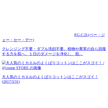
P.G.C.D.(ペー・ジ
ェー・セー・デー)
クレンジング不要・ダブル洗顔不要。植物や果実の自ら回復
する力を肌へ。１日のダメージを浄化し、肌…
大人気のミカエルのよくばりコットンはここがスゴイ！
(
2017/3/31
)