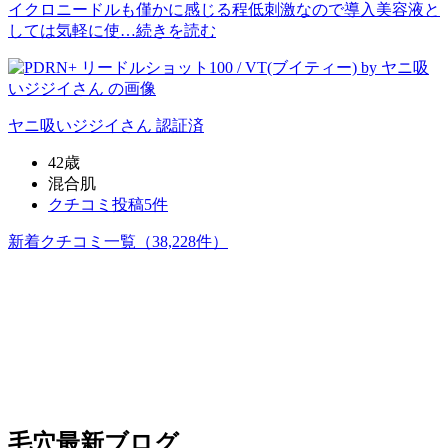
イクロニードルも僅かに感じる程低刺激なので導入美容液と
しては気軽に使…
続きを読む
ヤニ吸いジジイ
さん
認証済
42歳
混合肌
クチコミ投稿5件
新着クチコミ一覧
（38,228件）
毛穴
最新ブログ