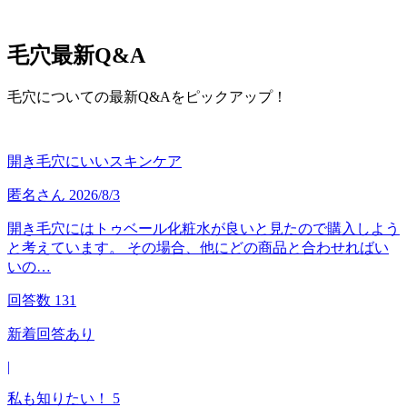
毛穴
最新Q&A
毛穴についての最新Q&Aをピックアップ！
開き毛穴にいいスキンケア
匿名
さん
2026/8/3
開き毛穴にはトゥベール化粧水が良いと見たので購入しよう
と考えています。 その場合、他にどの商品と合わせればい
いの…
回答数
131
新着回答あり
|
私も知りたい！
5