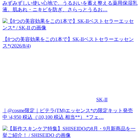
みずみずしい使い心地で、うるおいを蓄え整える薬用保湿乳
液。肌あれ・ニキビを防ぎ、さらっとうるお…
【8つの美容効果をこの1本で】SK-IIベストセラーエッセン
ス*
(
2026/8/4
)
SK-II
｜@cosme限定｜ピテラ(TM)エッセンス*の限定キット発売
中 \4,950 税込（\10,100 税込 相当**） *フェ…