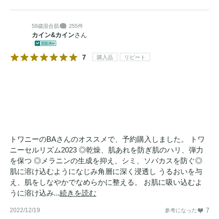
59歳
混合肌
255件
カイン&カイン
さん
7
購入品
リピート
トワニーのBAさんのオススメで、予約購入しました。 トワ
ニーセルリズム2023 ◎乾燥、肌あれを防ぎ肌のハリ、弾力
を保つ ◎メラニンの生成を抑え、シミ、ソバカスを防ぐ◎
肌に溶け込むようになじみ角層に深く浸透し うるおいを与
え、肌をしなやかでなめらかに整える。 お肌に吸い込むよ
うに溶け込み...
続きを読む
2022/12/19
7
参考になった