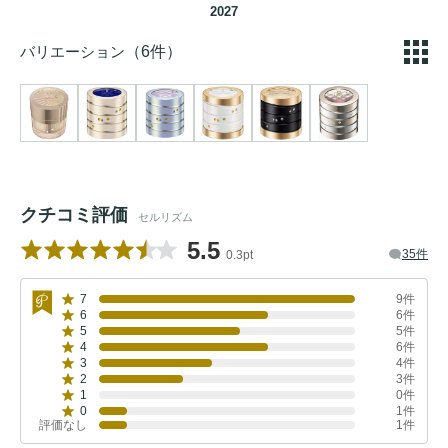
2027
バリエーション
（6件）
クチコミ評価
セルリズム
5.5
35件
0.3pt
7
9件
6
6件
5
5件
4
6件
3
4件
2
3件
1
0件
0
1件
評価なし
1件