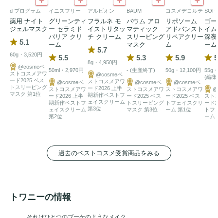
d プログラム
イニスフリー
アルビオン
BAUM
コスメデコルテ
SOFI
薬用 ナイト
グリーンティ
フラルネ モ
バウム アロ
リポソーム
ゴー
ジェルマスク
ー セラミド
イストリタッ
マティック
アドバンスト
イ
バリア クリ
チ クリーム
スリーピング
リペアクリー
深夜
5.1
ーム
マスク
ム
ーム
5.7
60g・3,520円
5.5
5.3
5.9
5
8g・4,950円
@cosmeベ
50ml・2,970円
- (生産終了)
50g・12,100円
55g・
ストコスメアワ
@cosmeベ
(編集
ード2025 ベス
ストコスメアワ
@cosmeベ
@cosmeベ
@cosmeベ
トスリーピング
ード2026 上半
ストコスメアワ
ストコスメアワ
ストコスメアワ
@
マスク 第1位
期新作ベストフ
ード2026 上半
ード2025 ベス
ード2025 ベス
スト
ェイスクリーム
期新作ベストフ
トスリーピング
トフェイスクリ
ード2
第3位
ェイスクリーム
マスク 第3位
ーム 第1位
トフ
第2位
ーム 
過去のベストコスメ受賞商品をみる
トワニーの情報
それはひとつのブーケのようなメイク