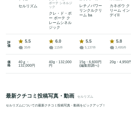
ボーテ シネルジ
レチノパワー
カネボウ ク
セルリズム
ック
リンクルクリ
リーム イン
クレ・ド・ポ
ーム ba
デイII
ー ボーテ ク
レームシネル
ジック
5.5
6.0
5.5
5.8
評
価
35件
115件
5,137件
3,495件
40ｇ・
40g・132,000
15g・6,600円
20g・4,950
価
格
132,000円
円
(編集部調べ)
最新クチコミ投稿写真・動画
セルリズム
セルリズムについての最新クチコミ投稿写真・動画をピックアップ！