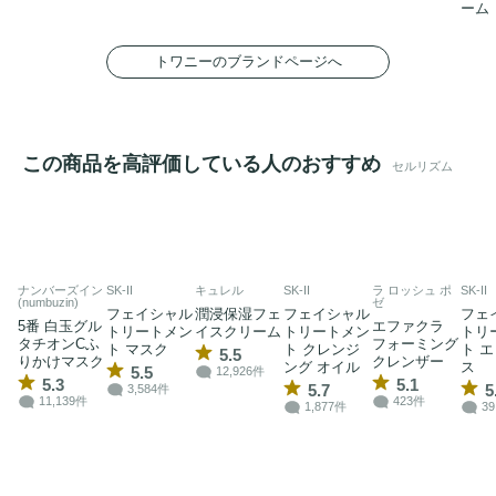
ーム
トワニーのブランドページへ
この商品を高評価している人のおすすめ
セルリズム
ナンバーズイン
SK-II
キュレル
SK-II
ラ ロッシュ ポ
SK-II
(numbuzin)
ゼ
フェイシャル
潤浸保湿フェ
フェイシャル
フェ
5番 白玉グル
エファクラ
トリートメン
イスクリーム
トリートメン
トリ
タチオンCふ
フォーミング
ト マスク
ト クレンジ
ト 
5.5
りかけマスク
クレンザー
ング オイル
ス
5.5
12,926件
5.3
5.1
5.7
5
3,584件
11,139件
423件
1,877件
39