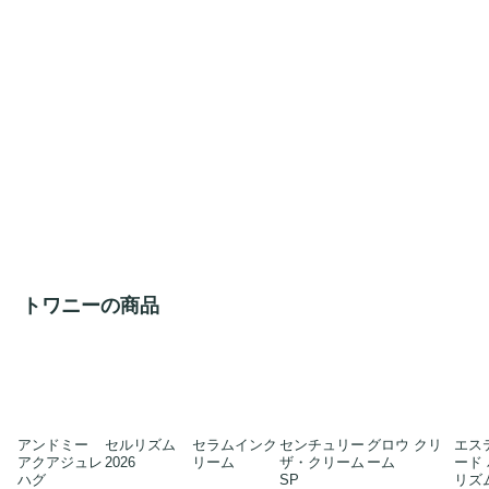
トワニーの商品
アンドミー
セルリズム
セラムインク
センチュリー
グロウ クリ
エス
アクアジュレ
2026
リーム
ザ・クリーム
ーム
ード
ハグ
SP
リズ