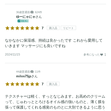
36歳
普通肌
624件
ゆーにゃにゃ
さん
7
購入品
リピート
なかなかに保湿感、持続は良かったです これから愛用して
いきます マッサージにも良いですね
2024/11/15
1
参考になった
44歳
普通肌
11件
milos75jp
さん
7
購入品
テクスチャーは軽く、すっとなじみます。お高めのクリーム
って、じゅわっととろけるオイル感の強いものと、薄く膜を
張って保護してくれる感覚のものとに大別できるように思う