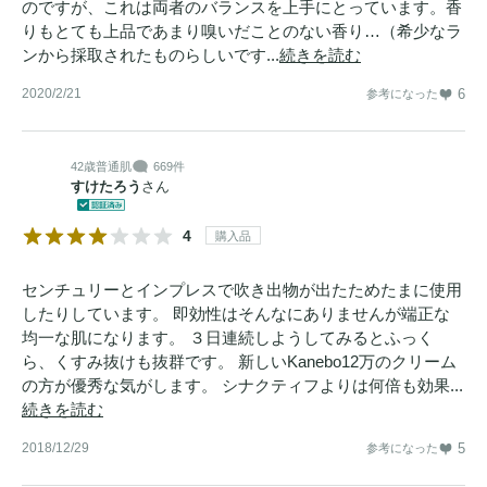
のですが、これは両者のバランスを上手にとっています。香
りもとても上品であまり嗅いだことのない香り…（希少なラ
ンから採取されたものらしいです...
続きを読む
2020/2/21
6
参考になった
42歳
普通肌
669件
すけたろう
さん
4
購入品
センチュリーとインプレスで吹き出物が出たためたまに使用
したりしています。 即効性はそんなにありませんが端正な
均一な肌になります。 ３日連続しようしてみるとふっく
ら、くすみ抜けも抜群です。 新しいKanebo12万のクリーム
の方が優秀な気がします。 シナクティフよりは何倍も効果...
続きを読む
2018/12/29
5
参考になった