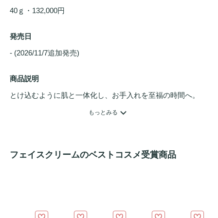
40ｇ・132,000円
発売日
- (2026/11/7追加発売) 
商品説明
とけ込むように肌と一体化し、お手入れを至福の時間へ。
若々しく キメ細やかで美しい肌に導き、自分の肌を自信に
もっとみる
変える、トワニー最高峰のエイジングケア*クリーム。メラ
ニンの生成を抑え、シミ・ソバカスを防ぎ、乾燥・肌あれを
防ぎ、弾むようなハリ感を保ちます。また、とけ込むように
フェイスクリームのベストコスメ受賞商品
なじみ角層深く浸透し、肌をしなやかでなめらかにととのえ
ます。希少ラン「アングレカム・コンパクツム」を基調とし
た凛とした清楚な香り。*年齢に応じた
うるおい
を与えるお
手入れのことです。