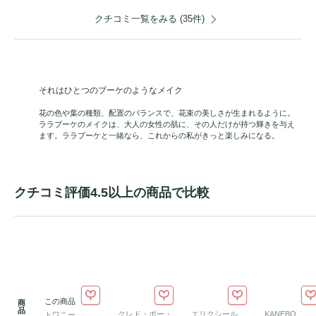
クチコミ一覧をみる (35件)
それはひとつのブーケのようなメイク
花の色や葉の種類、配置のバランスで、花束の美しさが生まれるように。
ララブーケのメイクは、大人の女性の肌に、その人だけが持つ輝きを与え
ます。ララブーケと一緒なら、これからの私がきっと楽しみになる。
クチコミ評価4.5以上の商品で比較
この商品
商
品
クレド・ポー・
エリクシール
KANEBO
トワニー