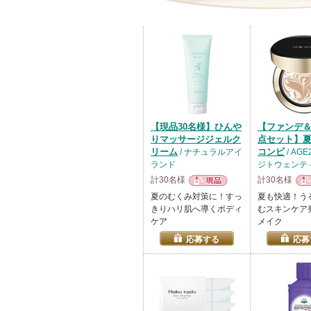
【現品30名様】ひんや
【ファンデ＆
りマッサージジェルク
点セット】
リーム
コンビ
/ ナチュラルアイ
/ AGE
ランド
ジトウェンテ
計30名様
計30名様
現品
現
夏のむくみ対策に！すっ
夏も快適！う
きりハリ肌へ導くボディ
むスキンケア
ケア
メイク
応募する
応募