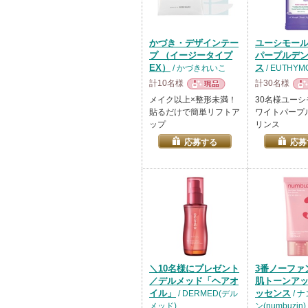
かづき・デザインテー
ユーシモー
プ （イージータイプ
パープルデ
EX）
ス
/ かづきれいこ
/ EUTHYM
計10名様
計30名様
現品
現
メイク以上×整形未満！
30名様ユー
貼るだけで簡単リフトア
ワイトパープ
ップ
リンス
応募する
応募
＼10名様にプレゼント
3番ノーファ
／デルメッド「ヘアオ
肌トーンアッ
イル」
ッセンス
/ DERMED(デル
/ 
メッド)
ン(numbuzin)