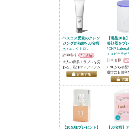
ベスコス受賞のクレン
【現品10名】
ジング&洗顔を30名様
美顔器をプ
へ
/ エレクトロン
/ CNP Labor
エヌピーラボ
計30名様
計10名様
現品
大人の夏肌トラブルを労
現
わる、洗浄ケアアイテム
CNPから初
運びにも便利
応募する
応募
【10名様プレゼント】
【30名様】