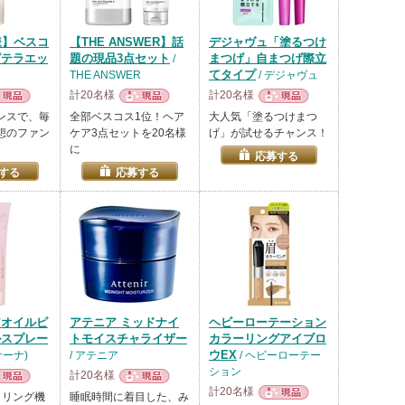
様】ベスコ
【THE ANSWER】話
デジャヴュ「塗るつけ
ピテラエッ
題の現品3点セット
まつげ」自まつげ際立
/
てタイプ
THE ANSWER
/ デジャヴュ
計20名様
計20名様
品
現品
現品
ンスで、毎
全部ベスコス1位！ヘア
大人気「塗るつけまつ
想のファン
ケア3点セットを20名様
げ」が試せるチャンス！
に
応募する
する
応募する
アオイルピ
アテニア ミッドナイ
ヘビーローテーション
ルスプレー
トモイスチャライザー
カラーリングアイブロ
ウEX
ラサーナ)
/ アテニア
/ ヘビーローテー
ション
計20名様
計20名様
品
現品
イリング機
睡眠時間に着目した、み