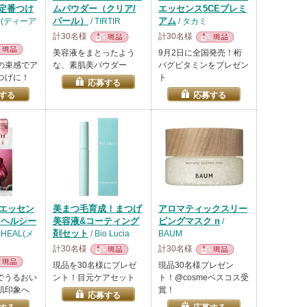
定番つけ
ムパウダー（クリア/
エッセンス5CEプレミ
パール）
アム
UP(ディーア
/ TIRTIR
/ タカミ
計30名様
計30名様
現品
現品
美容液をまとったよう
9月2日に全国発売！桁
品
の束感でア
な、素肌美パウダー
バグビタミンをプレゼン
つげに！
ト
応募する
する
応募する
Nエッセン
美まつ毛育成！まつげ
アロマティックスリー
クヘルシー
美容液&コーティング
ピングマスク n
/
剤セット
IHEAL(メ
/ Bio Lucia
BAUM
計30名様
計30名様
現品
現品
現品を30名様にプレゼ
現品30名様プレゼン
品
でうるおい
ント！目元ケアセット
ト！@cosmeベスコス受
肌印象へ
賞！
応募する