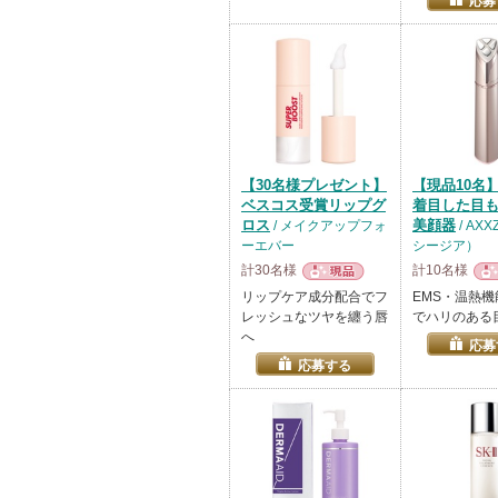
応募
【30名様プレゼント】
【現品10名
ベスコス受賞リップグ
着目した目
ロス
美顔器
/ メイクアップフォ
/ AX
ーエバー
シージア）
計30名様
計10名様
現品
現
リップケア成分配合でフ
EMS・温熱機
レッシュなツヤを纏う唇
でハリのある
へ
応募
応募する