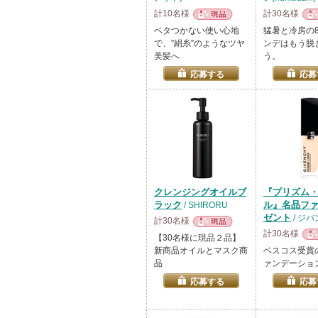
計10名様
計30名様
現品
現
ベタつかない使い心地
猛暑と冷房の
で、”絹糸”のようなツヤ
ンデはもう脱
美髪へ
う。
応募する
応募
クレンジングオイルブ
『プリズム
ラック
ル』名品フ
/ SHIRORU
ゼント
/ ジ
計30名様
計30名様
現品
【30名様に現品２品】
現
新商品オイルとマスク商
ベスコス受賞
品
ァンデーショ
応募する
応募