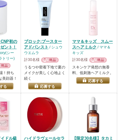
CNP初の
ブロック:ブースター
ママ＆キッズ スムー
レゼント！
アドバンスト
スヘアミルク
/ シュウ
/ ママ＆
atory(シー
ウエムラ
キッズ
ラトリー)
計30名様
計30名様
現品
現品
うるつや密着下地で夏の
スキンケア発想の無香
品
登場！持ち
メイクが美しく心地よく
料、低刺激ヘアミルク。
な美顔器！
続く
応募する
する
応募する
アイドル級
ハイドラヴェールセラ
【限定30名様】タカミ