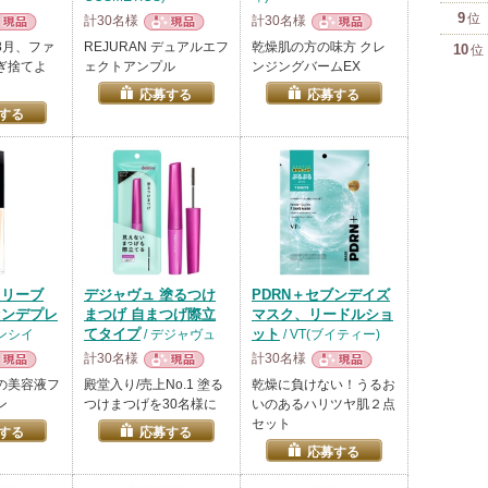
9
位
計30名様
計30名様
品
現品
現品
8月、ファ
REJURAN デュアルエフ
乾燥肌の方の味方 クレ
10
位
ぎ捨てよ
ェクトアンプル
ンジングバームEX
応募する
応募する
する
・リーブ
デジャヴュ 塗るつけ
PDRN＋セブンデイズ
ァンデプレ
まつげ 自まつげ際立
マスク、リードルショ
てタイプ
ット
バンシイ
/ デジャヴュ
/ VT(ブイティー)
計30名様
計30名様
品
現品
現品
の美容液フ
殿堂入り/売上No.1 塗る
乾燥に負けない！うるお
ン
つけまつげを30名様に
いのあるハリツヤ肌２点
セット
する
応募する
応募する