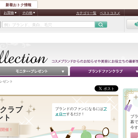
新着おトク情報
お買物
その他
カテゴリ一覧
ベストコスメ
プレゼント
クラブ
ブランドのファンになるには
フ
ォロー
するだけ！
ント
ブ
募
今
日
開催！