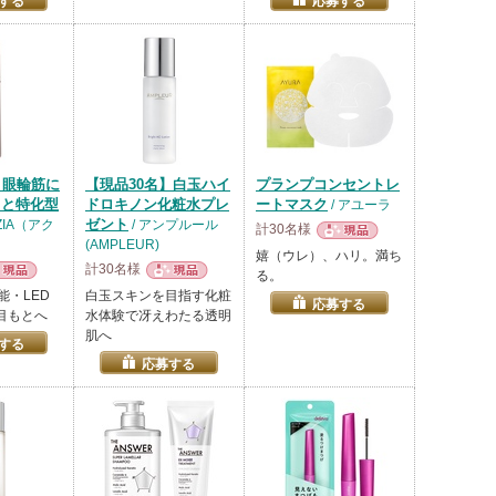
する
応募する
】眼輪筋に
【現品30名】白玉ハイ
プランプコンセントレ
もと特化型
ドロキノン化粧水プレ
ートマスク
/ アユーラ
ゼント
XZIA（アク
/ アンプルール
計30名様
(AMPLEUR)
現品
嬉（ウレ）、ハリ。満ち
計30名様
る。
品
現品
能・LED
白玉スキンを目指す化粧
応募する
目もとへ
水体験で冴えわたる透明
肌へ
する
応募する