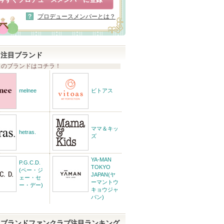
?
プロデュースメンバーとは？
注目ブランド
目のブランドはコチラ！
melnee
ビトアス
ママ＆キッ
hetras.
ズ
YA-MAN
P.G.C.D.
TOKYO
(ペー・ジ
JAPAN(ヤ
ェー・セ
ーマントウ
ー・デー)
キョウジャ
パン)
ブランドファンクラブ
注目ランキング