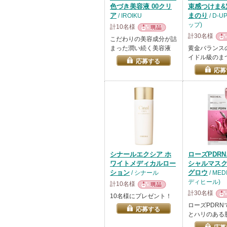
色づき美容液 00クリ
束感つけま&
ア
まのり
/ IROIKU
/ D-
ップ)
計10名様
計30名様
現品
こだわりの美容成分が詰
現
まった潤い続く美容液
黄金バランス
イドル級のま
応募する
応募
シナールエクシア ホ
ローズPDR
ワイトメディカルロー
シャルマス
ション
グロウ
/ シナール
/ MED
ディヒール)
計10名様
計30名様
現品
10名様にプレゼント！
現
ローズPDRN
応募する
とハリのある