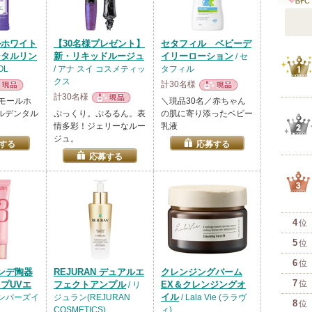
ルホワイト
【30名様プレゼント】
セタフィル ベビーデ
ンタルリン
新・リキッドルージュ
イリーローション
/ セ
OL
/ アナ スイ コスメティッ
タフィル
クス
1
位
計30名様
計30名様
品
現品
シモールホ
＼現品30名／赤ちゃん
現品
ルデンタル
ぷっくり。ぷるるん。表
の肌に寄り添ったベビー
情多彩！ジェリーなルー
乳液
ジュ。
2
位
する
応募する
応募する
3
位
4
位
5
位
6
位
ンデ陶器
REJURAN デュアルエ
クレンジングバーム
7
位
プUVエ
フェクトアンプル
EX＆クレンジングオ
/ リ
イル
ナンバーズイ
ジュラン(REJURAN
/ Lala Vie (ララヴ
8
位
COSMETICS)
ィ)