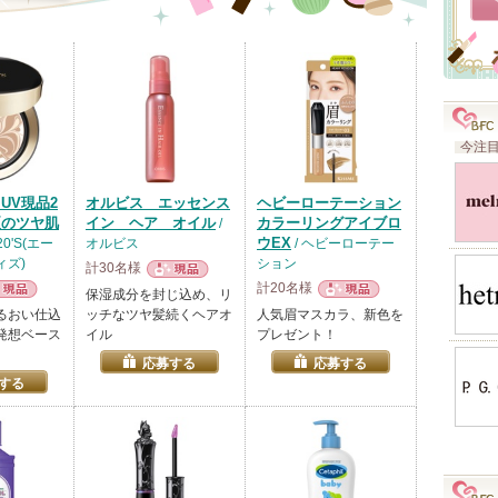
今注
UV現品2
オルビス エッセンス
ヘビーローテーション
夏のツヤ肌
イン ヘア オイル
カラーリングアイブロ
/
ウEX
20'S(エー
オルビス
/ ヘビーローテー
ィズ)
ション
計30名様
計20名様
現品
保湿成分を封じ込め、リ
品
現品
るおい仕込
ッチなツヤ髪続くヘアオ
人気眉マスカラ、新色を
発想ベース
イル
プレゼント！
応募する
応募する
する