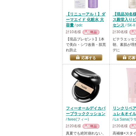
【リニューアル！】ダ
【現品30名
ーマエイド 化粧水 大
ス殿堂入り
容量
センス
/ pdc
/ SK-II
計10名様
計30名様
現品
現
【現品プレゼント】1本
ピテラエッセ
で美白・シワ改善・肌荒
朝、素肌が理
れ防止
デに
応募する
応募
フィーオールデイカバ
リンクリペ
ーブラッククッション
ュレ＆オイ
/ fwee(フィー)
/ La Sana(
計20名様
計20名様
現品
現
真夏でも絶対崩れない、
高補修×スタ