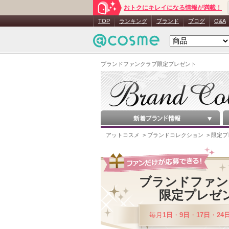
おトクにキレイになる情報が満載！
TOP
ランキング
ブランド
ブログ
Q&A
ブランドファンクラブ限定プレゼント
アットコスメ
>
ブランドコレクション
> 限定
ブランドファン
限定プレゼ
毎月
1日
・
9日
・
17日
・
24