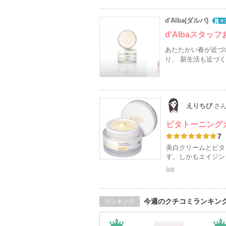
d'Alba(ダルバ)
d'Albaスタ
あたたかい春が近づ
り、 新生活も近づ
えりちび
さ
ビタトーニング
7
美白クリームとビタ
す。しかもエイジン
8/8
今週のクチコミランキン
ランキング