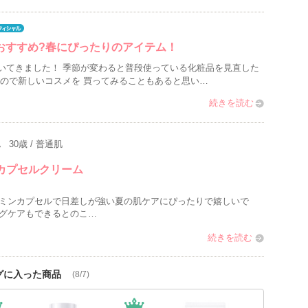
ッフおすすめ?春にぴったりのアイテム！
いてきました！ 季節が変わると普段使っている化粧品を見直した
くので新しいコスメを 買ってみることもあると思い…
続きを読む
ん
30歳
普通肌
カプセルクリーム
ミンカプセルで日差しが強い夏の肌ケアにぴったりで嬉しいで
グケアもできるとのこ…
続きを読む
グに入った商品
(8/7)