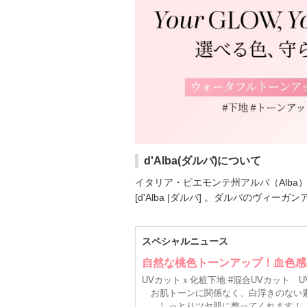
d'Alba(ダルバ)について
イタリア・ピエモンテ州アルバ（Alb
[d'Alba |ダルバ] 。ダルバのヴィ
メーカー名
：
d'Alba Global
登録商
スペシャルニュース
お気に入り登録
：
347,771
人
自然な桃色トーンアップ！血色感
d'Alba(ダルバ)の登録商品
UVカットｘ化粧下地 #混合UVカット
(98件)
お肌トーンに関係なく、白浮きのない
しっとりツヤ肌に整ってくれます！
登録アイテムカテゴリ