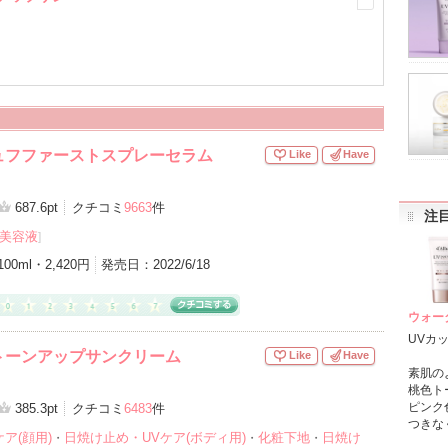
ュフファーストスプレーセラム
Like
Have
687.6pt
クチコミ
9663
件
注
美容液
]
100ml・2,420円
発売日：
2022/6/18
ウォー
UVカ
トーンアップサンクリーム
Like
Have
素肌の
桃色ト
ピンク
385.3pt
クチコミ
6483
件
つきな
ア(顔用)
日焼け止め・UVケア(ボディ用)
化粧下地
日焼け
・
・
・