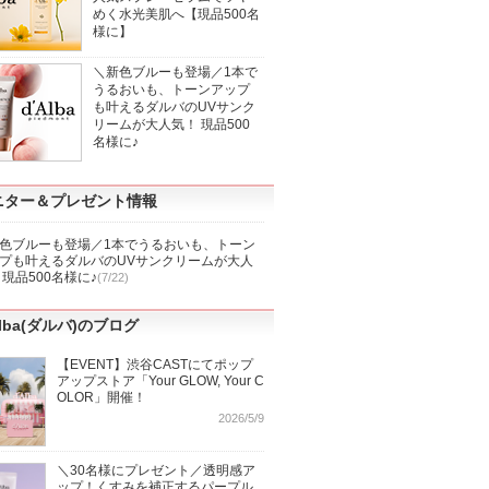
めく水光美肌へ【現品500名
様に】
＼新色ブルーも登場／1本で
うるおいも、トーンアップ
も叶えるダルバのUVサンク
リームが大人気！ 現品500
名様に♪
ニター＆プレゼント情報
色ブルーも登場／1本でうるおいも、トーン
プも叶えるダルバのUVサンクリームが大人
 現品500名様に♪
(7/22)
Alba(ダルバ)のブログ
【EVENT】渋谷CASTにてポップ
アップストア「Your GLOW, Your C
OLOR」開催！
2026/5/9
＼30名様にプレゼント／透明感ア
ップ！くすみを補正するパープル