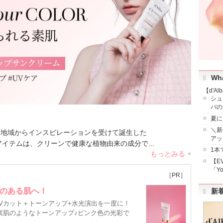
Wha
【d'A
シュ
バの
夏に
＼新
a）地域からインスピレーションを受けて誕生した
アッ
ーガンアイテムは、クリーンで健康な植物由来の成分で...
1本
もっとみる
【E
「Yo
品数
：
98件
クチコミ件数
：
40,885件
［PR］
のある肌へ！
新
 UVカット＋トーンアップ+水光演出を一度に！
素肌のようなトーンアップ♪ピンク色の光彩で