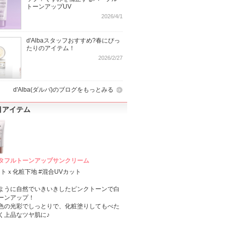
トーンアップUV
2026/4/1
d'Albaスタッフおすすめ?春にぴっ
たりのアイテム！
2026/2/27
d'Alba(ダルバ)のブログをもっとみる
目アイテム
タフルトーンアップサンクリーム
ットｘ化粧下地 #混合UVカット
ように自然でいきいきしたピンクトーンで白
ーンアップ！
色の光彩でしっとりで、化粧塗りしてもべた
く上品なツヤ肌に♪