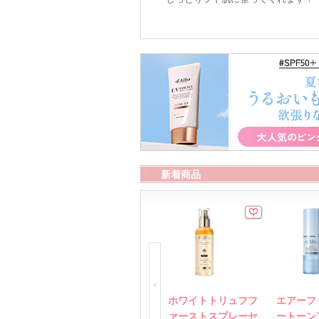
美容液（16）
日焼け止め・UVケア(顔用
シートマスク・パック（10）
日焼け止
日焼け止めクリーム（7）
化粧水（5）
新着商品
ホワイトトリュフフ
エアーフ
ァーストスプレーセ
ートーン