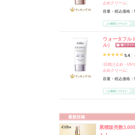
止めクリーム
]
容量・税込価格：
ランキング
IN
ウォータフル
ル）
ショッピン
グサイトへ
5.4
日焼け止め・UVケ
[
止めクリーム
]
容量・税込価格：
ランキング
IN
最新投稿
累積販売数3,0
ト！