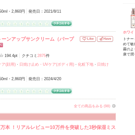
50ml・2,860円
発売日：
2021/8/11
ホワイ
トーンアップサンクリーム（パープ
トナー
Like
Have
めて敏
霧のよ
康で潤
194.4pt
クチコミ
2875
件
ア(顔用)
日焼け止め・UVケア(ボディ用)
化粧下地
日焼け
・
・
・
50ml・2,860円
発売日：
2024/4/20
全ての商品をみる (98)
00万本 ！リアルレビュー10万件を突破した3秒保湿ミス