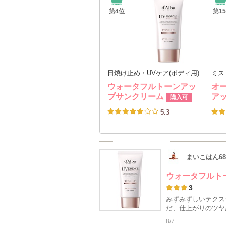
第
4
位
第
15
日焼け止め・UVケア(ボディ用)
ミス
ウォータフルトーンアッ
オ
プサンクリーム
ア
購入可
5.3
まいこはん68
ウォータフルト
3
みずみずしいテクス
だ、仕上がりのツヤ
8/7