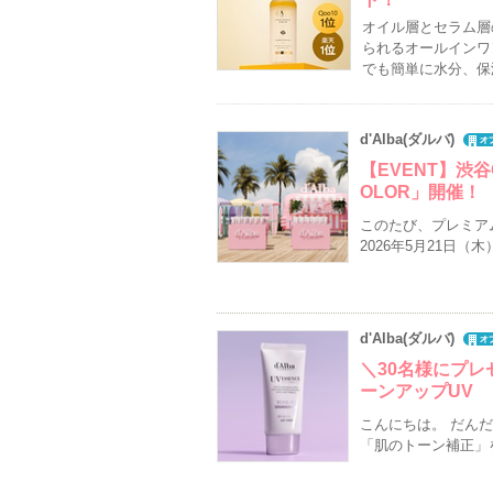
オイル層とセラム層
られるオールインワ
でも簡単に水分、保
d'Alba(ダルバ)
【EVENT】渋谷C
OLOR」開催！
このたび、プレミアム
2026年5月21日
d'Alba(ダルバ)
＼30名様にプ
ーンアップUV
こんにちは。 だん
「肌のトーン補正」