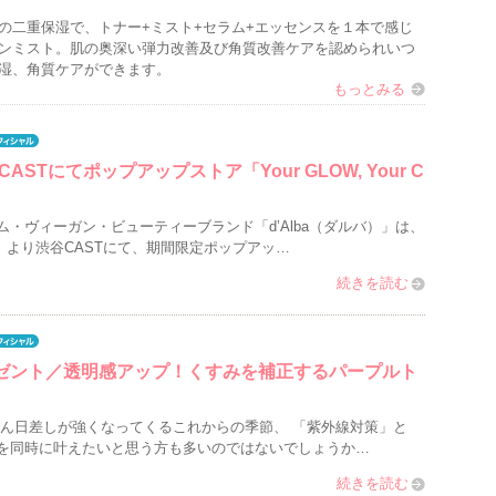
の二重保湿で、トナー+ミスト+セラム+エッセンスを１本で感じ
ンミスト。肌の奥深い弾力改善及び角質改善ケアを認められいつ
湿、角質ケアができます。
もっとみる
ASTにてポップアップストア「Your GLOW, Your C
・ヴィーガン・ビューティーブランド「d’Alba（ダルバ）」は、
（木）より渋谷CASTにて、期間限定ポップアッ…
続きを読む
レゼント／透明感アップ！くすみを補正するパープルト
だん日差しが強くなってくるこれからの季節、 「紫外線対策」と
を同時に叶えたいと思う方も多いのではないでしょうか…
続きを読む