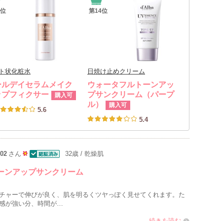
位
第
14
位
ト状化粧水
日焼け止めクリーム
ールデイセラムメイク
ウォータフルトーンアッ
ップフィクサー
プサンクリーム（パープ
購入可
ル）
購入可
5.6
5.4
02
さん
32歳
乾燥肌
認証済
5
ーンアップサンクリーム
0
人
チャーで伸びが良く、肌を明るくツヤっぽく見せてくれます。た
以
感が強い分、時間が…
上
続きを読む