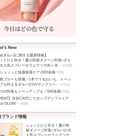
t’s New
lba(ダルバ)に関する最新情報】
ッとひと吹き！夏の乾燥ダメージ対策♪ダル
大人気スプレーセラムでツヤめく水･･･
(7/22)
シュッっと快適保湿ケア♪500名様
(7/22)
色ブルーも登場／1本でうるおいも、トーン
プも叶えるダルバのUVサンクリー･･･
(7/22)
でUV対策もトーンアップも！500名様
(7/22)
VENT】渋谷CASTにてポップアップストア
ur GLOW･･･
(5/9)
着ブランド情報
シュッとひと吹き！夏の乾
燥ダメージ対策♪ダルバの大
人気スプレーセラムでツヤ