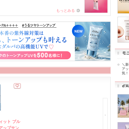
)（14）
ミスト状化粧水（12）
フェイスクリーム（10）
もっとみる
め・UVケア(ボディ用)（9）
化粧下地（7）
美容・健康サプリメント（4）
アイテムカテゴリをもっとみる (45)
モ
＼新
アッ
気！
d'
ィット ブル
アップサン