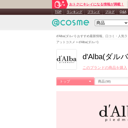
おトクにキレイになる情報が満載！
TOP
ランキング
ブランド
ブログ
Q&A
d'Alba(ダルバ) おすすめ最新情報。口コミ・
アットコスメ
>
d'Alba(ダルバ)
d'Alba(ダルバ
このブランドの商品を購入
トップ
商品
(98)