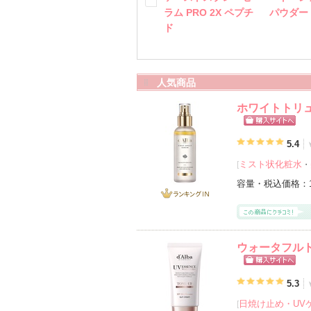
ラム PRO 2X ペプチ
パウダー
ド
人気商品
ホワイトトリ
ショッピン
グサイトへ
5.4
ミスト状化粧水
[
・
容量・税込価格：
ランキング
IN
ウォータフル
ショッピン
グサイトへ
5.3
日焼け止め・UVケ
[