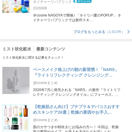
ネイチャーリパブリック
2026/8/6
＠cosme NAGOYAで開催♪ 「ネイリパ夏のPOPUP」 ネ
イチャーリパブリックでは新作スキ…
ブログをもっとみる
（1,913件）
ミスト状化粧水
最新コンテンツ
ミスト状化粧水に関する記事をチェック！
ベースメイク格上げの朝の新習慣！「NARS」
『ライトリフレクティング クレンジング…
@cosmeまとめ
2026年7月に発売される「NARS」の新作『ライトリフ
レクティング クレンジングオイル』にフォーカス。…
【乾燥肌さん向け】プチプラ＆デパコスおすす
めスキンケア26選｜乾燥の要因やお手入…
@cosmeまとめ
肌のカサつきや粉吹きにお悩みの方へ！ 今回は、乾燥
肌の要因やタイプ、お手入れ方法などを詳しくお…