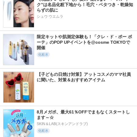
ク”は名品化粧下地から！毛穴・ベタつき・乾燥知
らずの肌に
シュウ ウエムラ
限定キットや肌測定体験も！「クレ・ド・ポー ボ
ーテ」のPOP UPイベントを@cosme TOKYOで
開催
化粧水
【子どもの日焼け対策】アットコスメのママ社員
に聞いた、対策＆おすすめアイテム
8月メガポ、最大61％OFFでまもなくスタートし
ます～☆
SKIN＆LAB(スキンアンドラブ)
化粧水