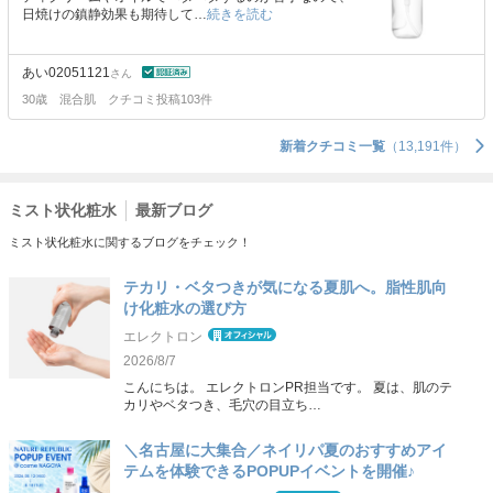
日焼けの鎮静効果も期待して…
続きを読む
あい02051121
さん
30歳
混合肌
クチコミ投稿103件
新着クチコミ一覧
（13,191件）
ミスト状化粧水
最新ブログ
ミスト状化粧水に関するブログをチェック！
テカリ・ベタつきが気になる夏肌へ。脂性肌向
け化粧水の選び方
エレクトロン
2026/8/7
こんにちは。 エレクトロンPR担当です。 夏は、肌のテ
カリやベタつき、毛穴の目立ち…
＼名古屋に大集合／ネイリパ夏のおすすめアイ
テムを体験できるPOPUPイベントを開催♪