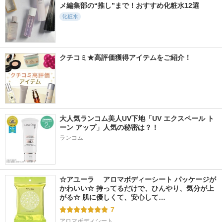
メ編集部の“推し”まで！おすすめ化粧水12選
化粧水
クチコミ★高評価獲得アイテムをご紹介！
大人気ランコム美人UV下地「UV エクスペール ト
ーン アップ」人気の秘密は？！
ランコム
☆アユーラ 　アロマボディーシート パッケージが
かわいい☆ 持ってるだけで、ひんやり、気分が上
がる☆ 肌に優しくて、安心して…
7
アロマボディシート