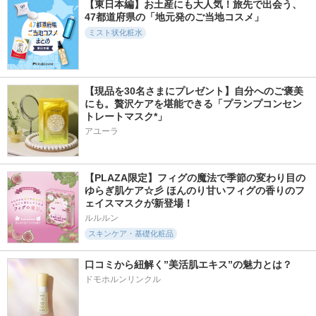
【東日本編】お土産にも大人気！旅先で出会う、
47都道府県の「地元発のご当地コスメ」
ミスト状化粧水
【現品を30名さまにプレゼント】自分へのご褒美
にも。贅沢ケアを堪能できる「プランプコンセン
トレートマスク*」
アユーラ
【PLAZA限定】フィグの魔法で季節の変わり目の
ゆらぎ肌ケア☆彡 ほんのり甘いフィグの香りのフ
ェイスマスクが新登場！
ルルルン
スキンケア・基礎化粧品
口コミから紐解く”美活肌エキス”の魅力とは？
ドモホルンリンクル