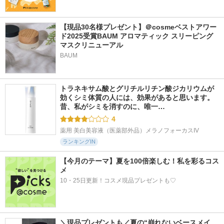
【現品30名様プレゼント】＠cosmeベストアワー
ド2025受賞BAUM アロマティック スリーピング
マスクリニューアル
BAUM
トラネキサム酸とグリチルリチン酸ジカリウムが
効くシミ体質の人には、効果があると思います。 
昔、私がシミを消すのに、唯一…
4
薬用 美白美容液（医薬部外品）メラノフォーカスIV
ランキングIN
【今月のテーマ】夏を100倍楽しむ！私を彩るコス
メ
10・25日更新！コスメ現品プレゼントも♡
＼現品プレゼントも／夏の“崩れないベースメイ