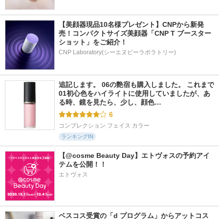
【美顔器現品10名様プレゼント】CNPから新発
売！コンパクトサイズ美顔器「CNP T ブースター 
ショット」をご紹介！
CNP Laboratory(シーエヌピーラボラトリー)
追記します。 06の艶宿も購入しました。 これまで
01初心色をハイライトに使用していましたが、あ
る時、鏡を見たら、少し、顔色…
6
コンプレクション フェイス カラー
ランキングIN
【@cosme Beauty Day】エトヴォスの予約アイ
テムを公開！！
エトヴォス
ベスコス受賞の「d プログラム」からアットコス