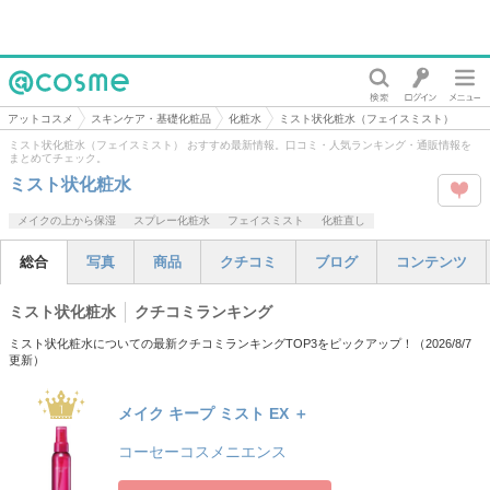
@cosme
アットコスメ
スキンケア・基礎化粧品
化粧水
ミスト状化粧水（フェイスミスト）
ミスト状化粧水（フェイスミスト） おすすめ最新情報。口コミ・人気ランキング・通販情報を
まとめてチェック。
ミスト状化粧水
この
メイクの上から保湿
スプレー化粧水
フェイスミスト
化粧直し
タグ
総合
写真
商品
クチコミ
ブログ
コンテンツ
を
ミスト状化粧水
クチコミランキング
Like
ミスト状化粧水についての最新クチコミランキングTOP3をピックアップ！（
2026/8/7
更新）
メイク キープ ミスト EX ＋
コーセーコスメニエンス