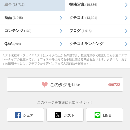
総合
投稿写真
(38,711)
(19,836)
商品
クチコミ
(3,245)
(13,191)
コンテンツ
ブログ
(132)
(1,913)
Q&A
クチコミランキング
(394)
ミスト化粧水・フェイスミストはメイクの上から保湿でき、乾燥対策や化粧直しにも役立つスプ
レータイプの化粧水です。オフィスや外出先でも手軽に使える商品もあります。クチコミ、おす
すめ情報をもとに、プチプラからデパコスまで人気商品を探せます。
このタグをLike
406722
このページを友達にも知らせよう！
シェア
ポスト
LINE