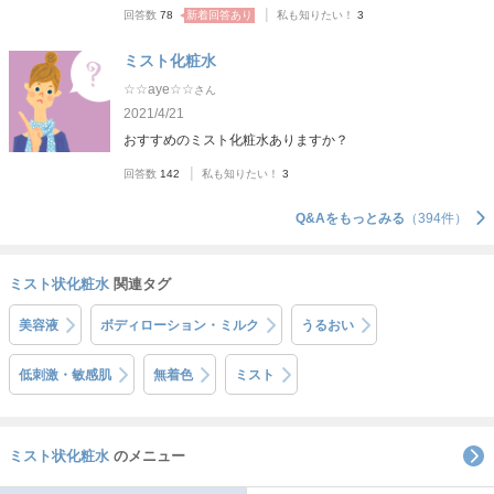
|
回答数
78
新着回答あり
私も知りたい！
3
ミスト化粧水
☆☆aye☆☆
さん
2021/4/21
おすすめのミスト化粧水ありますか？
|
回答数
142
私も知りたい！
3
Q&Aをもっとみる
（394件）
ミスト状化粧水
関連タグ
美容液
ボディローション・ミルク
うるおい
低刺激・敏感肌
無着色
ミスト
ミスト状化粧水
のメニュー