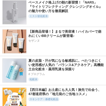
ベースメイク格上げの朝の新習慣！「NARS」
『ライトリフレクティング クレンジングオイル』
の魅力や使い方を徹底解説
ミスト状化粧水
【新商品登場！】まるで美容液！ハイカバーで崩
れにくいBBクリームが新登場♪
セザンヌ
夏の皮脂・汗が気になる敏感肌に。べたつきにく
い使用感が人気の「バランス&アクネケア」高機能
土台化粧水・薬用乳液を深掘り
d プログラム
化粧水
【西日本編】お土産にも大人気！旅先で出会う、
47都道府県の「地元発のご当地コスメ」
スキンケア・基礎化粧品