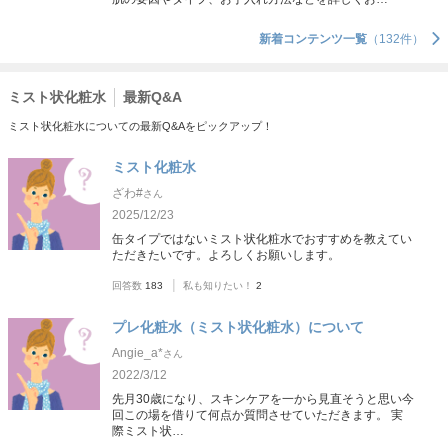
新着コンテンツ一覧
（132件）
ミスト状化粧水
最新Q&A
ミスト状化粧水についての最新Q&Aをピックアップ！
ミスト化粧水
ざわ#
さん
2025/12/23
缶タイプではないミスト状化粧水でおすすめを教えてい
ただきたいです。よろしくお願いします。
|
回答数
183
私も知りたい！
2
プレ化粧水（ミスト状化粧水）について
Angie_a*
さん
2022/3/12
先月30歳になり、スキンケアを一から見直そうと思い今
回この場を借りて何点か質問させていただきます。 実
際ミスト状…