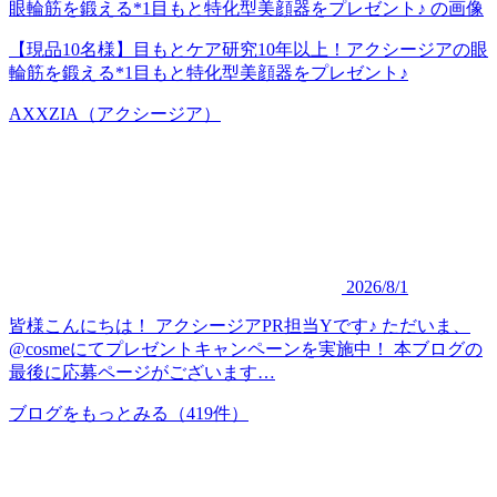
【現品10名様】目もとケア研究10年以上！アクシージアの眼
輪筋を鍛える*1目もと特化型美顔器をプレゼント♪
AXXZIA（アクシージア）
2026/8/1
皆様こんにちは！ アクシージアPR担当Yです♪ ただいま、
@cosmeにてプレゼントキャンペーンを実施中！ 本ブログの
最後に応募ページがございます…
ブログをもっとみる
（419件）