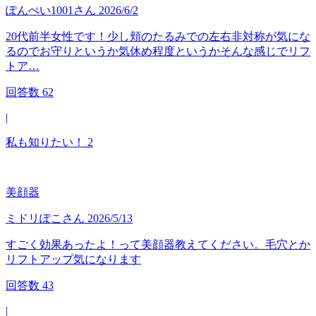
ぽんぺい1001
さん
2026/6/2
20代前半女性です！少し頬のたるみでの左右非対称が気にな
るのでお守りというか気休め程度というかそんな感じでリフ
トア…
回答数
62
|
私も知りたい！
2
美顔器
ミドリぽこ
さん
2026/5/13
すごく効果あったよ！って美顔器教えてください。毛穴とか
リフトアップ気になります
回答数
43
|