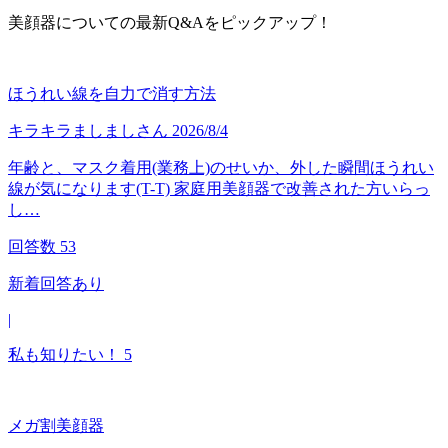
美顔器についての最新Q&Aをピックアップ！
ほうれい線を自力で消す方法
キラキラましまし
さん
2026/8/4
年齢と、マスク着用(業務上)のせいか、外した瞬間ほうれい
線が気になります(T-T) 家庭用美顔器で改善された方いらっ
し…
回答数
53
新着回答あり
|
私も知りたい！
5
メガ割美顔器