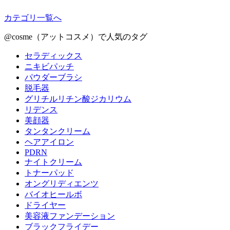
カテゴリ一覧へ
@cosme（アットコスメ）で人気のタグ
セラディックス
ニキビパッチ
パウダーブラシ
脱毛器
グリチルリチン酸ジカリウム
リデンス
美顔器
タンタンクリーム
ヘアアイロン
PDRN
ナイトクリーム
トナーパッド
オングリディエンツ
バイオヒールボ
ドライヤー
美容液ファンデーション
ブラックフライデー