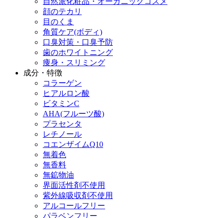
自然派化粧品・オーガニックコスメ
顔のテカリ
目のくま
角質ケア(ボディ)
口臭対策・口臭予防
歯のホワイトニング
痩身・スリミング
成分・特徴
コラーゲン
ヒアルロン酸
ビタミンC
AHA(フルーツ酸)
プラセンタ
レチノール
コエンザイムQ10
無着色
無香料
無鉱物油
界面活性剤不使用
紫外線吸収剤不使用
アルコールフリー
パラベンフリー