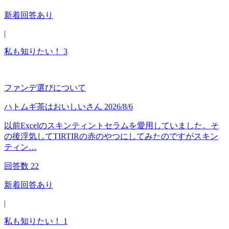
新着回答あり
|
私も知りたい！
3
ファンデ選びについて
ハトムギ茶はおいしい
さん
2026/8/6
以前Excelのスキンティントセラムを愛用していました。そ
の後浮気してTIRTIRの赤のやつにしてみたのですがスキン
ティン…
回答数
22
新着回答あり
|
私も知りたい！
1