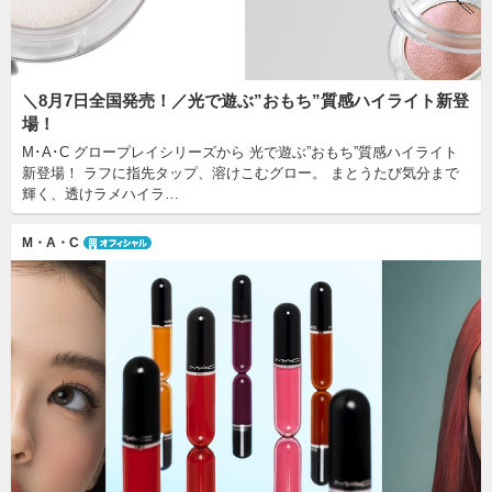
＼8月7日全国発売！／光で遊ぶ”おもち”質感ハイライト新登
場！
M･A･C グロープレイシリーズから 光で遊ぶ”おもち”質感ハイライト
新登場！ ラフに指先タップ、溶けこむグロー。 まとうたび気分まで
輝く、透けラメハイラ…
M・A・C