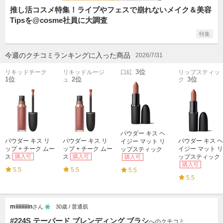
推し活コスメ特集！ライブやフェスで崩れないメイク＆美容
Tipsを@cosme社員に大調査
特集
今週のクチコミランキングに入った商品
2026/7/31
3位
リキッドチーク
リキッドルージ
口紅
リップスティッ
1位
2位
3位
ュ
ク
パウダー キス ヘ
パウダー キス リ
パウダー キス リ
パウダー キス ヘ
イジー マット リ
ップ + チーク ムー
ップ + チーク ムー
イジー マット リ
ップスティック
ス
購入可
ス
購入可
ップスティック
購入可
購入可
5.5
5.5
5.5
5.5
miiiiiiiiin
さん
30歳 / 普通肌
#224S テーパード ブレンディング ブラシ
へのクチコミ