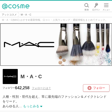
@cosme
アットコスメ
M・A・C
M・A・C(MAC) おすすめ最新情報。口コミ・人気ランキング・通販情報をまとめてチェック。
M・A・C
642,258
フォロー
フォローとは？
フォロワー
人種・性別・世代を超え、常に最先端のファッション＆メイクトレンド
をリード。

あらゆる人…
もっとみる