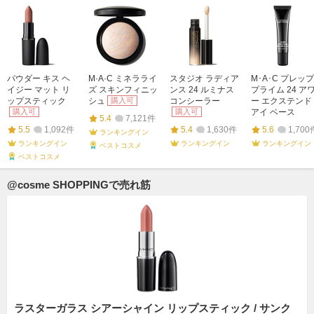
パウダー キス ヘ
M·A·C ミネラライ
スタジオ ラディア
M･A･C プレップ
イジー マット リ
ズ スキンフィニッ
ンス 24 ルミナス
プライム 24 ア
ップスティック
シュ
購入可
コンシーラー
ー エクステンド
購入可
購入可
アイ ベース
5.4
7,121件
5.5
1,092件
5.4
1,630件
5.6
1,700
ランキングイン
ランキングイン
ランキングイン
ランキングイン
ベストコスメ
ベストコスメ
@cosme SHOPPINGで売れ筋
ラスターガラス シアーシャイン リップスティック / サンク