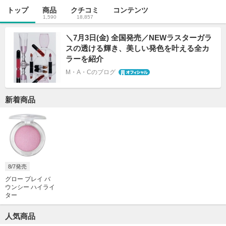
トップ
商品
クチコミ
コンテンツ
1,590
18,857
＼7月3日(金) 全国発売／NEWラスターガラ
スの透ける輝き、美しい発色を叶える全カ
ラーを紹介
M・A・Cのブログ
新着商品
8/7発売
グロー プレイ バ
ウンシー ハイライ
ター
人気商品