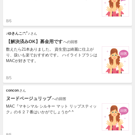
8/6
♪ゆきんこ:*:ﾟ♪
さん
【解決済みOK】募金用です
への回答
数えたら21本ありました。 資生堂は綺麗に仕上が
り、扱いも楽でおすすめです。 ハイライトブラシは
MACが好きです。
8/5
concon
さん
ヌードベージュリップ
への回答
MAC『マキシマル シルキー マット リップスティッ
ク』の６２７番はいかがでしょうか^ ^
8/5