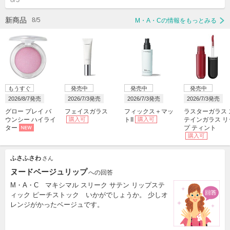
新商品
8/5
M・A・Cの情報をもっとみる
もうすぐ
発売中
発売中
発売中
2026/8/7発売
2026/7/3発売
2026/7/3発売
2026/7/3発売
グロー プレイ バ
フェイスガラス
フィックス＋マッ
ラスターガラス 
ウンシー ハイライ
購入可
トII
購入可
テインガラス リ
ター
プ ティント
購入可
ふさふさわ
さん
ヌードベージュリップ
への回答
M・A・C マキシマル スリーク サテン リップステ
ィック ピーチストック いかがでしょうか。 少しオ
レンジがかったベージュです。