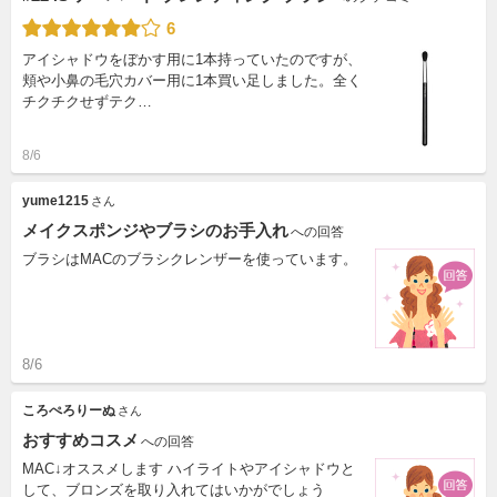
6
アイシャドウをぼかす用に1本持っていたのですが、
頬や小鼻の毛穴カバー用に1本買い足しました。全く
チクチクせずテク…
8/6
yume1215
さん
メイクスポンジやブラシのお手入れ
への回答
ブラシはMACのブラシクレンザーを使っています。
8/6
ころぺろりーぬ
さん
おすすめコスメ
への回答
MAC↓オススメします ハイライトやアイシャドウと
して、ブロンズを取り入れてはいかがでしょう