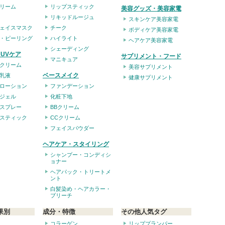
リーム
リップスティック
美容グッズ・美容家電
リキッドルージュ
スキンケア美容家電
ェイスマスク
チーク
ボディケア美容家電
・ピーリング
ハイライト
ヘアケア美容家電
シェーディング
UVケア
サプリメント・フード
マニキュア
クリーム
美容サプリメント
ベースメイク
乳液
健康サプリメント
ローション
ファンデーション
ジェル
化粧下地
スプレー
BBクリーム
スティック
CCクリーム
フェイスパウダー
ヘアケア・スタイリング
シャンプー・コンディシ
ョナー
ヘアパック・トリートメ
ント
白髪染め・ヘアカラー・
ブリーチ
果別
成分・特徴
その他人気タグ
コラーゲン
リッププランパー