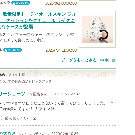
ウエムラ
2026/8/1 00:00:00
オフィシャ
ル
作・数量限定】「ディオールスキン フォ
ー」クッションをクチュール ライクに
別なケースが登場
ルスキン フォーエヴァー」のクッション製
マイズして楽しめる、特別…
ル
2026/7/4 11:00:00
オフィシャ
ル
ブログをもっとみる
（94件）
&A
フィット感
についての最新Q&Aをピックアップ！
リーショーツ
by 匿名
2023/9/27 22:32
さん
タリーショーツ使ったことないって言ってびっくりしました。 そ
て結構多いですか？ ナプキン派…
私も知りたい！
2
の大きさ
by ふふふ子
2020/12/6 10:26
さん