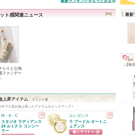
最新ランキングをもっとみる
トへ
ット感関連ニュース
[PR]
最新
【毎月
さらりと心地
感ファンデー
8）
急上昇アイテム
フィット感
の中で人気が急上昇したアイテムをピックアップ！
M・A・C
エレガンス
スタジオ ラディアンス
ラ プードル オートニ
24 ルミナス コンシー
ュアンス
ラー