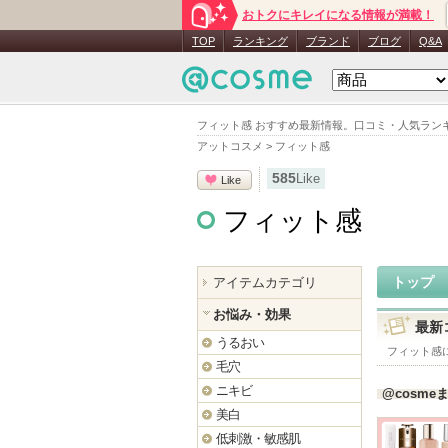
おトクにキレイになる情報が満載！
TOP
ランキング
ブランド
ブログ
Q&A
フィット感 おすすめ最新情報。口コミ・人気ラン
アットコスメ
>
フィット感
585
Like
Like
フィット感
トップ
アイテムカテゴリ
お悩み・効果
最新
うるおい
フィット感
毛穴
ニキビ
@cosme
美白
低刺激・敏感肌