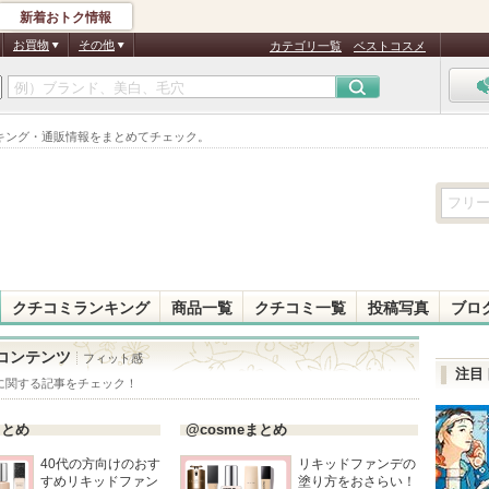
新着おトク情報
お買物
その他
カテゴリ一覧
ベストコスメ
キング・通販情報をまとめてチェック。
クチコミランキング
商品一覧
クチコミ一覧
投稿写真
ブロ
コンテンツ
フィット感
注目
に関する記事をチェック！
まとめ
@cosmeまとめ
40代の方向けのおす
リキッドファンデの
すめリキッドファン
塗り方をおさらい！