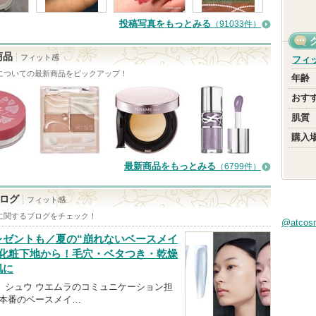
ー
投稿写真をもっとみる
（91033件）
に
お
商品
フィット感
フィ
気
についての最新商品をピックアップ！
年齢
に
おす
入
肌質
り
購入
登
録
最新商品をもっとみる
（6799件）
さ
ログ
れ
フィット感
に関するブログをチェック！
て
@atco
い
レゼントも／夏の“崩れないベースメイ
品化粧下地から！毛穴・ベタつき・乾燥
ま
肌に
す
。シュウ ウエムラのコミュニケーション担
夏本番のベースメイ…