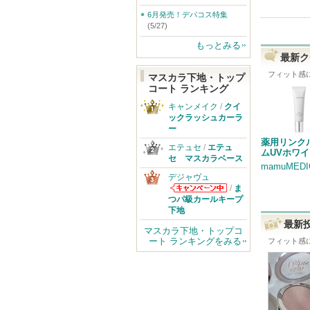
6月発売！デパコス特集
(5/27)
もっとみる
最新ク
フィット感
マスカラ下地・トップ
コート ランキング
キャンメイク
/
クイ
ックラッシュカーラ
ー
薬用リンク
エテュセ
/
エテュ
ムUVホワ
セ マスカラベース
mamuMEDI
デジャヴュ
/
ま
デジャヴュから
つパ級カールキープ
のお知らせがあ
下地
ります
最新
マスカラ下地・トップコ
ート ランキングをみる
フィット感