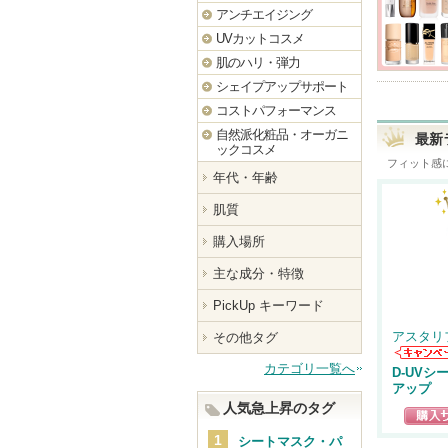
アンチエイジング
UVカットコスメ
肌のハリ・弾力
シェイプアップサポート
コストパフォーマンス
自然派化粧品・オーガニ
最新
ックコスメ
フィット感
年代・年齢
肌質
購入場所
主な成分・特徴
PickUp キーワード
アスタリ
その他タグ
アスタリ
カテゴリ一覧へ
D-UVシ
からのお
アップ
せがあり
人気急上昇のタグ
ショッ
シートマスク・パ