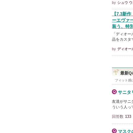
by
シュウ 
【7.3新
ーエヴァ
装う、特
「ディオー
品をカスタ
by
ディオー
最新Q
フィット感
サニタ
友達がサニ
ういう人っ
回答数
133
マスク