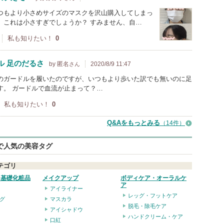
つもより小さめサイズのマスクを沢山購入してしまっ
、これは小さすぎでしょうか？ すみません、自…
私も知りたい！
0
ル 足のだるさ
by 匿名
2020/8/9 11:47
さん
のガードルを履いたのですが、いつもより歩いた訳でも無いのに足
す。 ガードルで血流が止まって？…
私も知りたい！
0
Q&Aをもっとみる
（14件）
eで人気の美容タグ
テゴリ
・基礎化粧品
メイクアップ
ボディケア・オーラルケ
ア
アイライナー
レッグ・フットケア
グ
マスカラ
脱毛・除毛ケア
アイシャドウ
ハンドクリーム・ケア
口紅