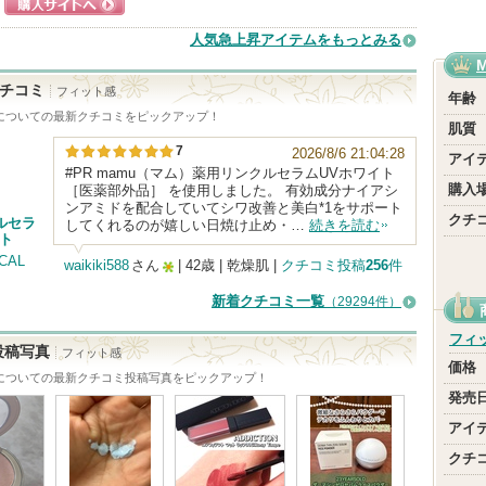
ショッピングサイ
ショッピングサイ
人気急上昇アイテムをもっとみる
トへ
トへ
チコミ
フィット感
年齢
についての最新クチコミをピックアップ！
肌質
7
2026/8/6 21:04:28
アイ
#PR mamu（マム）薬用リンクルセラムUVホワイト
購入
［医薬部外品］ を使用しました。 有効成分ナイアシ
ンアミドを配合していてシワ改善と美白*1をサポート
クチ
ルセラ
してくれるのが嬉しい日焼け止め・…
続きを読む
イト
CAL
waikiki588
さん
| 42歳 | 乾燥肌 |
クチコミ投稿
256
件
5
新着クチコミ一覧
（29294件）
人
フィ
以
投稿写真
フィット感
価格
上
についての最新クチコミ投稿写真をピックアップ！
発売
の
メ
アイ
ン
クチ
バ