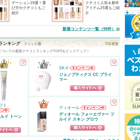
デーション29選！選
クチコミ人気＆新作
び方やクチコミもご
アイテム25選もご紹
紹介
介
新着コンテンツ一覧
（99件）
ランキング
フィット感
7/31更新
についての最新クチコミランキングTOP3をピックアップ！
SK-II
SK-IIからのお
ジェノプティクス CC プライ
知らせがあり
マー
ます
ショッピングサイ
トへ
フト
ディオール
ディオールか
ディオール フォーエヴァー フ
フト
ールド トーン
らのお知らせ
ルイド スキン グロウ
知ら
があります
ます
ショッピングサイ
ピングサイ