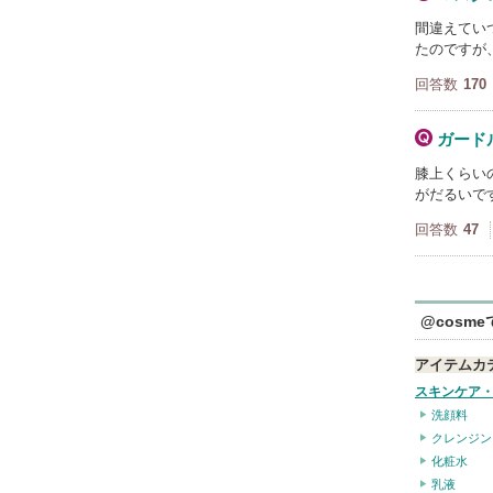
間違えてい
たのですが
回答数
170
ガード
膝上くらい
がだるいで
回答数
47
@cosm
アイテムカ
スキンケア
洗顔料
クレンジン
化粧水
乳液