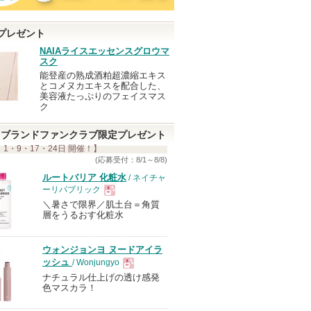
プレゼント
NAIAライスエッセンスグロウマ
スク
能登産の熟成酒粕超濃縮エキス
とコメヌカエキスを配合した、
美容液たっぷりのフェイスマス
ク
ブランドファンクラブ限定プレゼント
 1・9・17・24日 開催！】
(応募受付：8/1～8/8)
ルートバリア 化粧水
/ ネイチャ
ーリパブリック
＼暑さで限界／肌土台＝角質
現
層をうるおす化粧水
品
ウォンジョンヨ ヌードアイラ
ッシュ
/ Wonjungyo
ナチュラル仕上げの透け感発
現
色マスカラ！