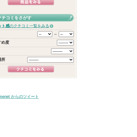
クチコミをさがす
ット感
のクチコミ一覧をみる
～
すめ度
場所
smenet からのツイート