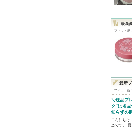
最新
フィット感
最新ブ
フィット感
＼現品プ
ク”は名
知らずの
こんにちは
当です。 