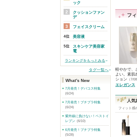
ック
トへ
クッションファン
フィ
デ
フェイスクリーム
美容液
スキンケア美容家
電
ランキングをもっとみる
軽やかで、
タグ一覧へ
よい。素肌
ション
（7/0
What's New
エレガンス
7月発売！デパコス特集
(6/24)
人気
7月発売！プチプラ特集
(6/24)
フィット感
紫外線に負けない！ベストイ
レブン
(6/10)
6月発売！プチプラ特集
(5/28)