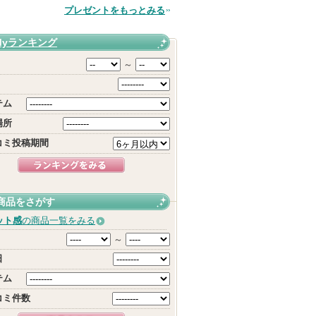
品
プレゼントをもっとみる
Myランキング
～
テム
場所
コミ投稿期間
商品をさがす
ット感
の商品一覧をみる
～
日
テム
コミ件数