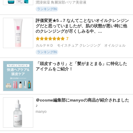
潤浸保湿 角層深部バリア美容液
ランキングIN
評価変更★5→7 なんてことないオイルクレンジン
グだと思っていましたが、肌の状態が悪い時に他
のクレンジングが尽くしみる中、…
7
カルテＨＤ　モイスチュア クレンジング　オイルジェル
ランキングIN
「頭皮すっきり」と「髪がまとまる」に特化した
アイテムをご紹介！
＠cosme編集部にmanyoの商品が紹介されました
♪
manyo