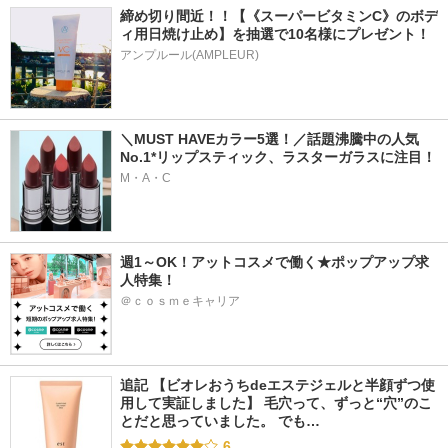
締め切り間近！！【《スーパービタミンC》のボデ
ィ用日焼け止め】を抽選で10名様にプレゼント！
アンプルール(AMPLEUR)
＼MUST HAVEカラー5選！／話題沸騰中の人気
No.1*リップスティック、ラスターガラスに注目！
M・A・C
週1～OK！アットコスメで働く★ポップアップ求
人特集！
＠ｃｏｓｍｅキャリア
追記 【ビオレおうちdeエステジェルと半顔ずつ使
用して実証しました】 毛穴って、ずっと“穴”のこ
とだと思っていました。 でも…
6