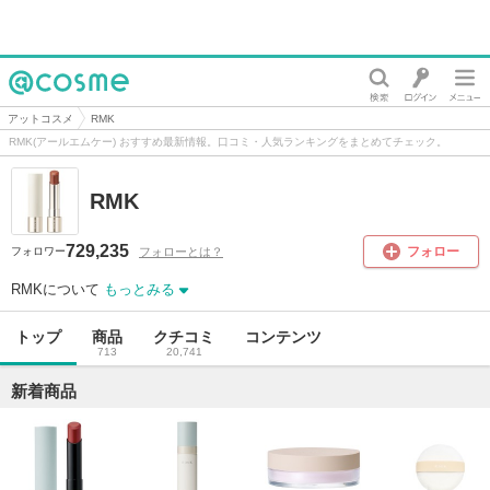
@cosme
アットコスメ
RMK
RMK(アールエムケー) おすすめ最新情報。口コミ・人気ランキングをまとめてチェック。
RMK
729,235
フォロー
フォローとは？
フォロワー
RMKについて
もっとみる
トップ
商品
クチコミ
コンテンツ
713
20,741
新着商品