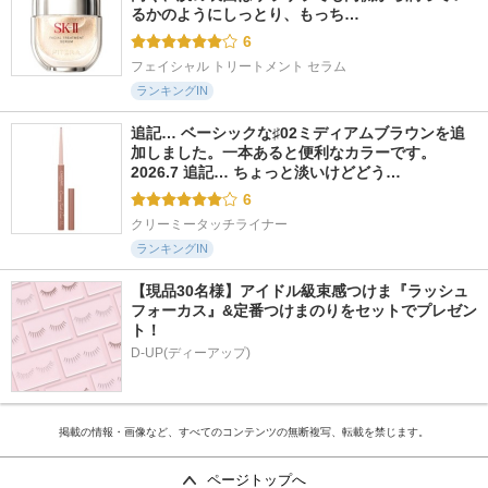
るかのようにしっとり、もっち…
6
フェイシャル トリートメント セラム
ランキングIN
追記… ベーシックな♯02ミディアムブラウンを追
加しました。一本あると便利なカラーです。 
2026.7 追記… ちょっと淡いけどどう…
6
クリーミータッチライナー
ランキングIN
【現品30名様】アイドル級束感つけま『ラッシュ
フォーカス』&定番つけまのりをセットでプレゼン
ト！
D-UP(ディーアップ)
掲載の情報・画像など、すべてのコンテンツの無断複写、転載を禁じます。
ページトップへ