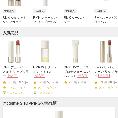
9/4発売
9/4発売
9/4発売
9/4発売
RMK ルミマット
RMK フォーミン
RMK ルースパウ
RMK ルースパウ
リップカラー
グ リップセラム
ダー
ダーパフ
人気商品
RMK デューイー
RMK Wトリート
RMK UVフェイス
RMK ベルベット
メルト リップカラ
メントオイル
プロテクター エン
シーン リップカ
ー
購入可
購入可
ハンスト
購入可
ー
購入可
5.6
6,977件
5.4
5,460件
5.3
958件
5.3
884件
ランキングイン
ランキングイン
ランキングイン
ベストコスメ
ベストコスメ
@cosme SHOPPINGで売れ筋