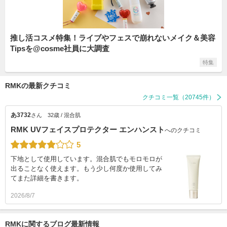
推し活コスメ特集！ライブやフェスで崩れないメイク＆美容
Tipsを@cosme社員に大調査
特集
RMKの最新クチコミ
クチコミ一覧（20745件）
あ3732
さん
32歳 / 混合肌
RMK UVフェイスプロテクター エンハンスト
へのクチコミ
5
下地として使用しています。混合肌でもモロモロが
出ることなく使えます。もう少し何度か使用してみ
てまた詳細を書きます。
2026/8/7
RMKに関するブログ最新情報