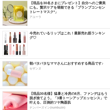
【現品を30名さまにプレゼント】自分へのご褒美
にも。贅沢ケアを堪能できる「プランプコンセン
トレートマスク*」
アユーラ
今売れているリップはこれ！最新売れ筋ランキン
グ♡
朝バタバタなママさんにおすすめする商品です♪
セザンヌ
【現品30名様】猛暑と冷房の8月、ファンデはもう
脱ぎ捨てよう。「3番トーンアップエッセンス」で
叶える、圧倒的ツヤ陶器肌
ナンバーズイン(numbuzin)