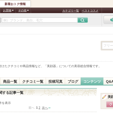
新着おトク情報
お買物
その他
カテゴリ一覧
ベストコスメ
付けたクチコミや商品情報など、「
美顔器
」についての美容総合情報です。
商品一覧
クチコミ一覧
投稿写真
ブログ
コンテンツ
Q&
関する記事一覧
美
0件を表示
前へ
1
2
次へ