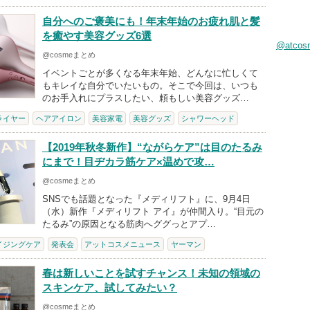
自分へのご褒美にも！年末年始のお疲れ肌と髪
を癒やす美容グッズ6選
@atco
@cosmeまとめ
イベントごとが多くなる年末年始、どんなに忙しくて
もキレイな自分でいたいもの。そこで今回は、いつも
のお手入れにプラスしたい、頼もしい美容グッズ…
ライヤー
ヘアアイロン
美容家電
美容グッズ
シャワーヘッド
【2019年秋冬新作】“ながらケア”は目のたるみ
にまで！目ヂカラ筋ケア×温めで攻…
@cosmeまとめ
SNSでも話題となった『メディリフト』に、9月4日
（水）新作『メディリフト アイ』が仲間入り。“目元の
たるみ”の原因となる筋肉へググっとアプ…
イジングケア
発表会
アットコスメニュース
ヤーマン
春は新しいことを試すチャンス！未知の領域の
スキンケア、試してみたい？
@cosmeまとめ