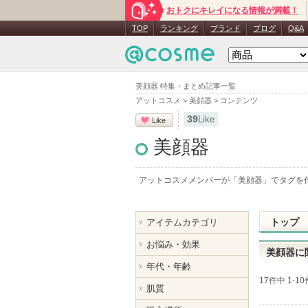
おトクにキレイになる情報が満載！
TOP
ランキング
ブランド
ブログ
Q&A
美顔器 特集・まとめ記事一覧
アットコスメ
>
美顔器
>
コンテンツ
39
Like
Like
美顔器
アットコスメメンバーが「
美顔器
」でタグを
トップ
アイテムカテゴリ
お悩み・効果
美顔器に
年代・年齢
17件中 1-1
肌質