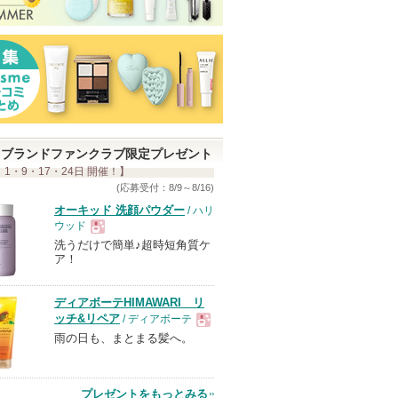
ブランドファンクラブ限定プレゼント
 1・9・17・24日 開催！】
(応募受付：8/9～8/16)
オーキッド 洗顔パウダー
/ ハリ
ウッド
洗うだけで簡単♪超時短角質ケ
現
ア！
品
ディアボーテHIMAWARI リ
ッチ&リペア
/ ディアボーテ
雨の日も、まとまる髪へ。
現
品
プレゼントをもっとみる