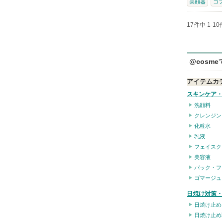
美顔器
コ
17件中 1-1
@cosm
アイテムカ
スキンケア
洗顔料
クレンジン
化粧水
乳液
フェイスク
美容液
パック・フ
ゴマージュ
日焼け対策・
日焼け止め
日焼け止め