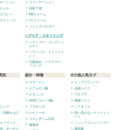
ローション
ファンデーション
ジェル
化粧下地
スプレー
BBクリーム
スティック
CCクリーム
フェイスパウダー
ヘアケア・スタイリング
シャンプー・コンディシ
ョナー
ヘアパック・トリートメ
ント
白髪染め・ヘアカラー・
ブリーチ
果別
成分・特徴
その他人気タグ
コラーゲン
リッププランパー
ヒアルロン酸
涙袋メイク
ビタミンC
プチプラ
AHA(フルーツ酸)
韓国コスメ
ジング
プラセンタ
ヘアオイル
・代謝を上げ
レチノール
洗い流さないトリートメ
ント
コエンザイムQ10
ォーマンス
ノンシリコンシャンプー
無着色
品・オーガニ
美顔器