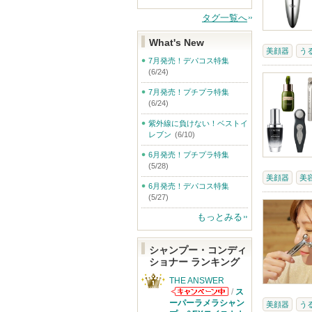
タグ一覧へ
What's New
美顔器
う
7月発売！デパコス特集
(6/24)
7月発売！プチプラ特集
(6/24)
紫外線に負けない！ベストイ
レブン
(6/10)
6月発売！プチプラ特集
(5/28)
美顔器
美
6月発売！デパコス特集
(5/27)
もっとみる
シャンプー・コンディ
ショナー ランキング
THE ANSWER
/
ス
THE ANSWER
ーパーラメラシャン
美顔器
う