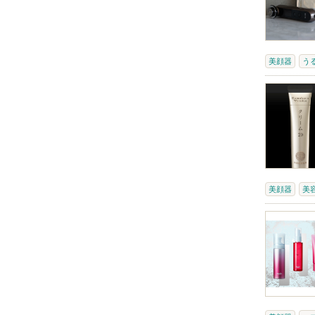
美顔器
う
美顔器
美