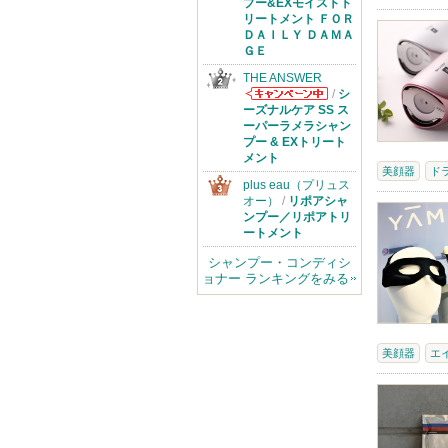
からのお知らせ
プー&EXモイストト
があります
リートメント ＦＯＲ
ＤＡＩＬＹ ＤＡＭＡ
ＧＥ
THE ANSWER
/
シ
THE ANSWER
ーズナルケア SS ス
からのお知らせ
ーパーラメラシャン
があります
プー & EXトリート
メント
美顔器
ド
plus eau（プリュス
オー）
/
リポアシャ
ンプー／リポアトリ
ートメント
シャンプー・コンディシ
ョナー ランキングをみる
美顔器
エ