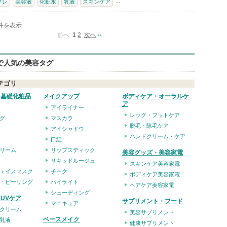
...
フレ
美容液
化粧水
乳液
スキンケア
0件を表示
前へ
1
2
次へ
eで人気の美容タグ
テゴリ
・基礎化粧品
メイクアップ
ボディケア・オーラルケ
ア
アイライナー
レッグ・フットケア
グ
マスカラ
脱毛・除毛ケア
アイシャドウ
ハンドクリーム・ケア
口紅
リーム
リップスティック
美容グッズ・美容家電
リキッドルージュ
スキンケア美容家電
ェイスマスク
チーク
ボディケア美容家電
・ピーリング
ハイライト
ヘアケア美容家電
シェーディング
UVケア
サプリメント・フード
マニキュア
クリーム
美容サプリメント
ベースメイク
乳液
健康サプリメント