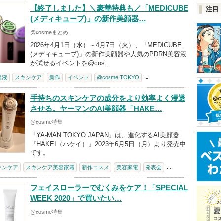
【終了しました】＼豪華特典も／「MEDICUBE
注目
(メディキューブ)」の新作美顔器…
@cosmeまとめ
2026年4月1日（水）～4月7日（火）、「MEDICUBE
(メディキューブ)」の新作美顔器や人気のPDRN美容液
が試せるイベントを@cos…
...
容液
スキンケア
新作
イベント
@cosme TOKYO
手持ちのスキンケアの成分をより効率よく浸透
させる。ヤーマンのAI美顔器「HAKE…
@cosme特集
「YA-MAN TOKYO JAPAN」は、進化するAI美顔器
『HAKEI（ハケイ）』2023年6月5日（月）より発売中
です。
...
キンケア
スキンケア美容家電
新作コスメ
美容家電
発表会
フェイスローラーでむくみをケア！「SPECIAL
WEEK 2020」で買いたい…
@cosme特集