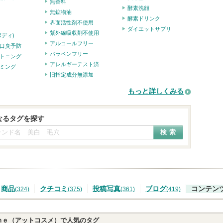
無香料
酵素洗顔
無鉱物油
酵素ドリンク
界面活性剤不使用
ダイエットサプリ
紫外線吸収剤不使用
ボディ)
アルコールフリー
口臭予防
パラベンフリー
トニング
アレルギーテスト済
ミング
旧指定成分無添加
もっと詳しくみる
なるタグを探す
商品
クチコミ
投稿写真
ブログ
コンテン
(324)
(375)
(361)
(419)
ｍｅ（アットコスメ）で人気のタグ