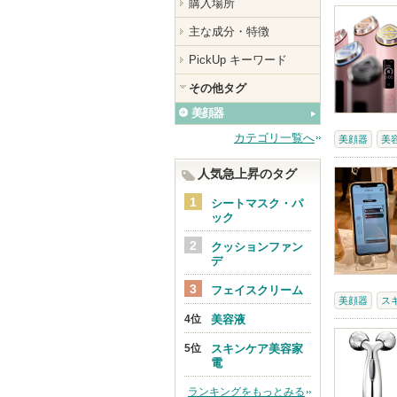
購入場所
主な成分・特徴
PickUp キーワード
その他タグ
美顔器
カテゴリ一覧へ
美顔器
美
人気急上昇のタグ
シートマスク・パ
ック
クッションファン
デ
フェイスクリーム
美顔器
ス
美容液
スキンケア美容家
電
ランキングをもっとみる