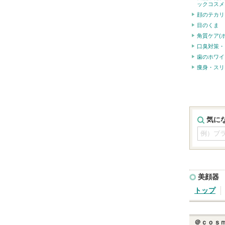
ックコスメ
顔のテカリ
目のくま
角質ケア(
口臭対策・
歯のホワイ
痩身・スリ
気に
美顔器
トップ
＠ｃｏｓ