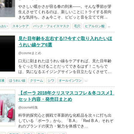
やさしい暖かさが宿る春の到来――。そんな季節が芽
生えさせてくれるのは、新しいことにトライする前向
きな気持ち。さぁ今こそ、ビビッと音を立てて何…
...
るおい
スキンケア
パック・フェイスマスク
毛穴
ヒアルロン酸
見た目年齢を左右する!?今すぐ取り入れたいほ
うれい線ケア6選
@cosmeまとめ
口元に刻まれたほうれい線をケアすれば、見た目年齢
をぐっと引きげることだってできるはず！こちらで
は、気になるエイジングサインを目立たなくさせて…
...
容液
ほうれい線
クリーム
シワ
オールインワン
【ポーラ 2018年クリスマスコフレ＆冬コスメ】
セット内容・発売日まとめ
@cosme特集
科学的探究心と挑戦で革新的な化粧品を次々に打ち出
している「ポーラ」から、「B.A」「Red B.A」それぞ
れのブランドの実力・魅力を体感でき…