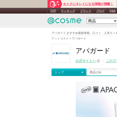
おトクにキレイになる情報が満載！
TOP
ランキング
ブランド
ブログ
Q&A
アパガード おすすめ最新情報。口コミ・人気ラン
アットコスメ
>
アパガード
アパガード
公式サイトへ
このブ
トップ
商品
(34)