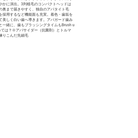
やかに演出。3列植毛のコンパクトヘッドは
の奥まで届きやすく、独自のアパタイト毛
を採用するなど機能面も充実。着色・歯垢を
て美しく白い歯へ導きます。アパガード歯み
と一緒に、歯もブラッシングタイムもBrush u
みては？※アパサイダー（抗菌剤）とトルマ
練りこんだ先細毛