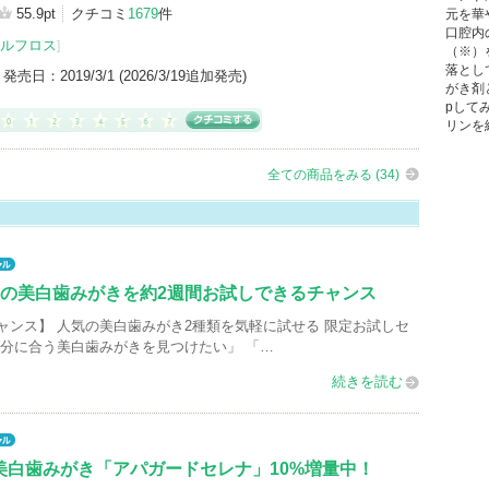
グサイトへ
55.9pt
クチコミ
1679
件
元を華
口腔内
ルフロス
]
（※）
落とし
発売日：
2019/3/1 (2026/3/19追加発売)
がき剤
pして
リンを
全ての商品をみる (34)
つの美白歯みがきを約2週間お試しできるチャンス
ャンス】 人気の美白歯みがき2種類を気軽に試せる 限定お試しセ
自分に合う美白歯みがきを見つけたい」 「…
続きを読む
美白歯みがき「アパガードセレナ」10%増量中！