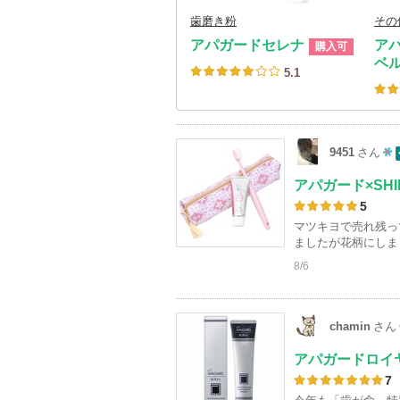
歯磨き粉
その
アパガードセレナ
ア
購入可
ベル
5.1
9451
さん
1
アパガード×SH
0
5
人
マツキヨで売れ残っ
以
ましたが花柄にしま
上
8/6
の
メ
chamin
さん
ン
バ
アパガードロイ
ー
7
に