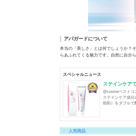
アパガードについて
本当の「美しさ」とは何でしょうか？
らあふれてくる魅力です。自然に自分ら
メーカー名
：
サンギ
登録商品数
：
スペシャルニュース
お気に入り登録
：
427,572
人
ステインケア
アパガードの登録商品
@cosmeベスト
(34件)
ステインケア成分
登録アイテムカテゴリ
助剤）をダブルで
歯磨き粉（20）
歯ブラシ・デンタルフ
その他オーラルケア（6）
人気商品