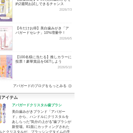
約2週間お試しできるチャンス
2026/7/3
【今だけお得】美白歯みがき「ア
パガードセレナ」10%増量中！
2026/6/5
【100名様に当たる】推しカラーに
投票！豪華賞品をGETしよう
2026/5/10
アパガードのブログをもっとみる
目アイテム
アパガードクリスタル歯ブラシ
美白歯みがきブランド「アパガー
ド」から、ハンドルにクリスタルを
あしらった“気分の上がる”歯ブラシが
新登場。81面にカッティングされた
ルとクリスタルが、ブラッシングタイムの手