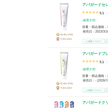
アパガードセ
5.1
歯磨き粉
[
]
容量・税込価格：
発売日：
2023/3/
ランキング
IN
ベストコス
メ
アパガードプ
5.1
歯磨き粉
[
]
容量・税込価格：
発売日：
- (2026
ランキング
IN
ベストコス
メ
アパガードク