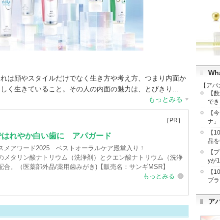
Wha
それは顔やスタイルだけでなく生き方や考え方、つまり内面か
【アパ
しく生きていること。その人の内面の魅力は、とびきり...
【数
もっとみる
でき
【今
34件
クチコミ件数
：
14,595件
［PR］
ナ」
【1
ではれやか白い歯に アパガード
品を
コスメアワード2025 ベストオーラルケア殿堂入り！
【プ
のメタリン酸ナトリウム（洗浄剤）とクエン酸ナトリウム（洗浄
yが
配合。（医薬部外品/薬用歯みがき)【販売名：サンギMSR】
【1
もっとみる
ロス（8）
その他キットセット（6）
ブラ
ア