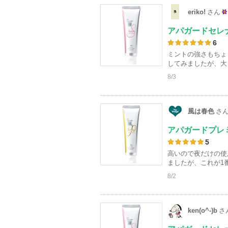
eriko!
さん
2
アパガードセレ
5
6
ミントの強さもちょ
してみましたが、大
8/3
風は春色
さ
アパガードプレ
5
高いので夜だけの使
ましたが、これが1
8/2
ken(o^-)b
さ