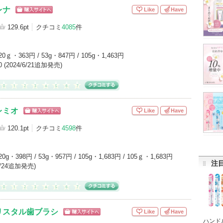
レナ
Like
Have
ショッピン
グサイトへ
129.6pt
クチコミ
4085
件
20ｇ・363円 / 53g・847円 / 105g・1,463円
10 (2024/6/21追加発売)
レミオ
Like
Have
ショッピン
グサイトへ
120.1pt
クチコミ
4598
件
20g・398円 / 53g・957円 / 105g・1,683円 / 105ｇ・1,683円
注
/7/24追加発売)
リスタル歯ブラシ
Like
Have
ショッピン
ハンド