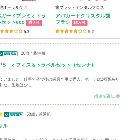
他オーラルケア
歯ブラシ・デンタルフロス
パガードプレミオトラ
アパガードクリスタル歯
セットeco
ブラシ
購入可
購入可
5.3
5.2
28歳
脂性肌
認証済
IPS オフィス＆トラベルセット（セレナ）
ていました。仕事で昼食後の歯磨き用に購入。ポーチは2種類あり
した。生地は少し…
続きを読む
58歳
普通肌
認証済
1
ヤル
0
0