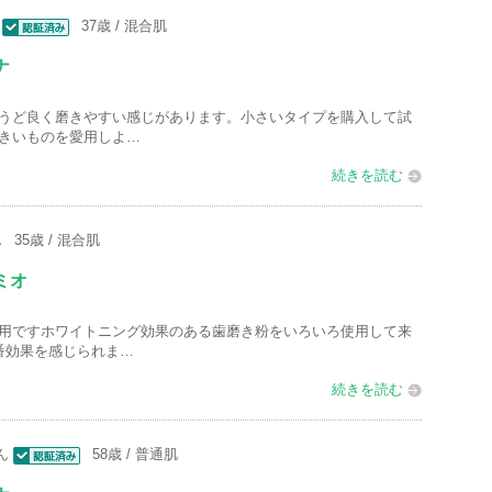
れ
37歳
混合肌
て
認証済
い
ナ
ま
人
うど良く磨きやすい感じがあります。小さいタイプを購入して試
す
以
きいものを愛用しよ…
上
続きを読む
の
メ
ん
35歳
混合肌
ン
バ
ミオ
ー
に
用ですホワイトニング効果のある歯磨き粉をいろいろ使用して来
番効果を感じられま…
お
気
続きを読む
に
入
ん
58歳
普通肌
認証済
り