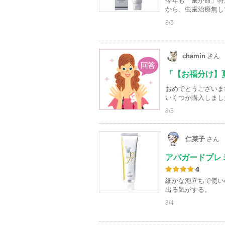
今年も「歯が命」特
から、虫歯治療無し
お
8/5
気
に
入
chamin
さん
り
「【お福分け】
登
おめでとうございま
録
いくつか購入しまし
さ
8/5
れ
て
仁菜子
さん
い
ま
アパガードプレ
4
す
細かな泡立ちで使い
出る気がする。
8/4