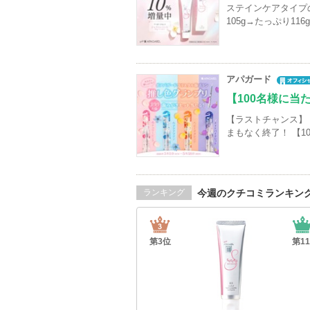
ステインケアタイプ
105g→たっぷり11
アパガード
【100名様に当
【ラストチャンス】
まもなく終了！ 【1
今週のクチコミランキン
ランキング
第
3
位
第
11