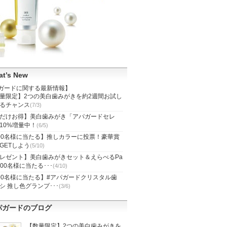
t’s New
ガードに関する最新情報】
量限定】2つの美白歯みがきを約2週間お試し
るチャンス
(7/3)
だけお得】美白歯みがき「アパガードセレ
10%増量中！
(6/5)
00名様に当たる】推しカラーに投票！豪華賞
GETしよう
(5/10)
レゼント】美白歯みがきセット＆えらべるPa
100名様に当たる･･･
(4/10)
00名様に当たる】#アパガードクリスタル歯
シ 推し色グランプ･･･
(3/6)
パガードのブログ
【数量限定】2つの美白歯みがきを