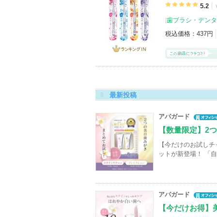
5.2
歯ブラシ・デンタ
[
税込価格：
437円
ランキング
IN
最新投稿
アパガード
【数量限定】2
【今だけのお試しチ
ットが新登場！ 「
アパガード
【今だけお得】