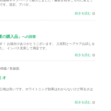
別価格キャンペーンで購入しました！歯磨き粉をこちらに変えて
人
です。流石、アパガ…
以
続きを読む
上
の
メ
ン
夏の購入品」
への回答
バ
す！ お福分けありがとうございます。 入浴剤とヘアケアお試しを
た。 インバス充実して満足です。
ー
に
続きを読む
お
気
48歳
乾燥肌
に
ミオ
入
り
心地は良いです。ホワイトニング効果はわからないけど明るさは
登
録
続きを読む
さ