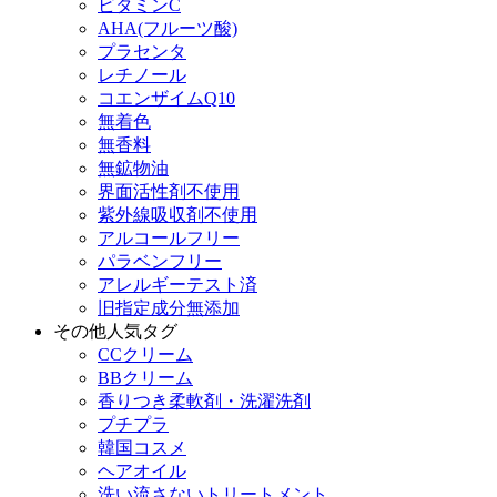
ビタミンC
AHA(フルーツ酸)
プラセンタ
レチノール
コエンザイムQ10
無着色
無香料
無鉱物油
界面活性剤不使用
紫外線吸収剤不使用
アルコールフリー
パラベンフリー
アレルギーテスト済
旧指定成分無添加
その他人気タグ
CCクリーム
BBクリーム
香りつき柔軟剤・洗濯洗剤
プチプラ
韓国コスメ
ヘアオイル
洗い流さないトリートメント