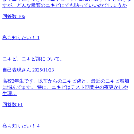
すが、どんな種類のニキビにでも貼っていいのでしょうか
回答数
106
|
私も知りたい！
1
ニキビ、ニキビ跡について。
自己表現
さん
2025/11/23
高校2年生です。以前からのニキビ跡と、最近のニキビ増加
に悩んでます。 特に、ニキビはテスト期間中の夜更かしや
生理…
回答数
61
|
私も知りたい！
4