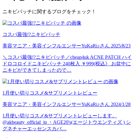
ニキビパッチに関するブログをチェック！
コスパ最強!?ニキビパッチ
美容マニア・美容インフルエンサー
YuKaRi♪
さん
2025/8/23
＼コスパ最強!?ニキビパッチ／cheap4uk ACNE PATCH ハイ
ドロコロイドニキビパッチ 240枚入 ￥999(税込》 お盆中に
ニキビができてしまったので…
1月使い切りコスメ&サプリメントレビュー
美容マニア・美容インフルエンサー
YuKaRi♪
さん
2024/1/28
1月使い切りコスメ&サプリメントレビューします。
@akbeauty_official_jp ・AGE20's(エージトウエンティズ ) シ
グネチャーエッセンスカバ…