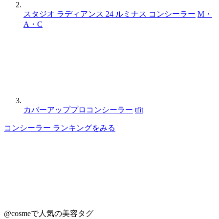
スタジオ ラディアンス 24 ルミナス コンシーラー
M・
A・C
カバーアッププロコンシーラー
tfit
コンシーラー ランキングをみる
@cosmeで人気の美容タグ