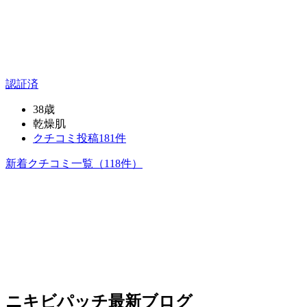
認証済
38歳
乾燥肌
クチコミ投稿181件
新着クチコミ一覧
（118件）
ニキビパッチ
最新ブログ