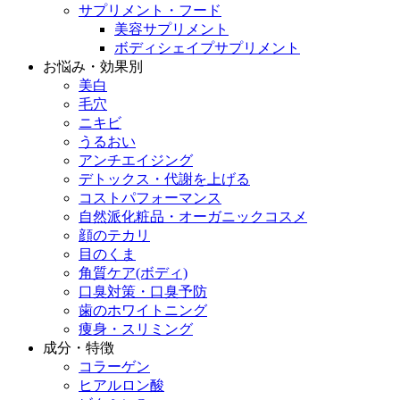
サプリメント・フード
美容サプリメント
ボディシェイプサプリメント
お悩み・効果別
美白
毛穴
ニキビ
うるおい
アンチエイジング
デトックス・代謝を上げる
コストパフォーマンス
自然派化粧品・オーガニックコスメ
顔のテカリ
目のくま
角質ケア(ボディ)
口臭対策・口臭予防
歯のホワイトニング
痩身・スリミング
成分・特徴
コラーゲン
ヒアルロン酸