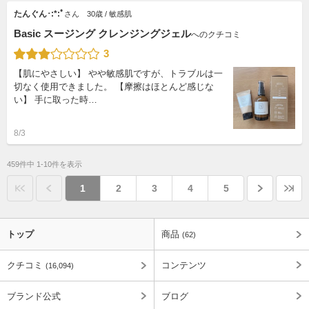
たんぐん･:*:ﾟ
さん
30歳 / 敏感肌
Basic スージング クレンジングジェル
へのクチコミ
3
【肌にやさしい】 やや敏感肌ですが、トラブルは一
切なく使用できました。 【摩擦はほとんど感じな
い】 手に取った時…
8/3
459件中 1-10件を表示
1
2
3
4
5
トップ
商品
(62)
クチコミ
コンテンツ
(16,094)
ブランド公式
ブログ