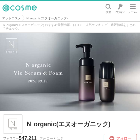
@cosme
アットコスメ
Ｎ organic(エヌオーガニック)
Ｎ organic(エヌオーガニック) おすすめ最新情報。口コミ・人気ランキング・通販情報をまとめ
てチェック。
Ｎ organic(エヌオーガニック)
547,211
フォロー
フォローとは？
フォロワー