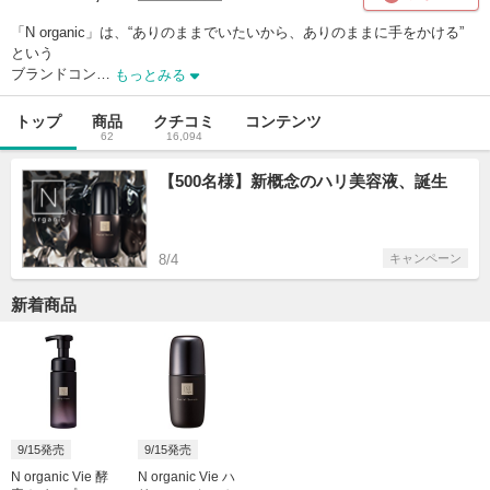
「N organic」は、“ありのままでいたいから、ありのままに手をかける” 
という

ブランドコン…
もっとみる
トップ
商品
クチコミ
コンテンツ
62
16,094
【500名様】新概念のハリ美容液、誕生
8/4
キャンペーン
新着商品
9/15発売
9/15発売
N organic Vie 酵
N organic Vie ハ