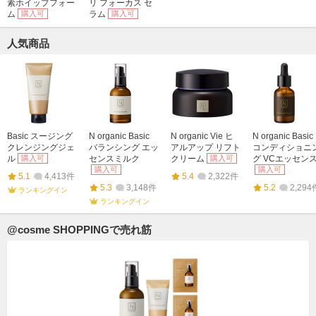
素ホイップフォー
リ フォーカス セ
ム
購入可
ラム
購入可
人気商品
Basic スージング
N organic Basic
N organic Vie ヒ
N organic Basic
クレンジングジェ
バランシング エッ
アルアップ リフト
コンディショニ
ル
購入可
センスミルク
クリーム
購入可
グ VCエッセン
購入可
購入可
5.1
4,413件
5.4
2,322件
5.3
3,148件
5.2
2,294
ランキングイン
ランキングイン
@cosme SHOPPINGで売れ筋