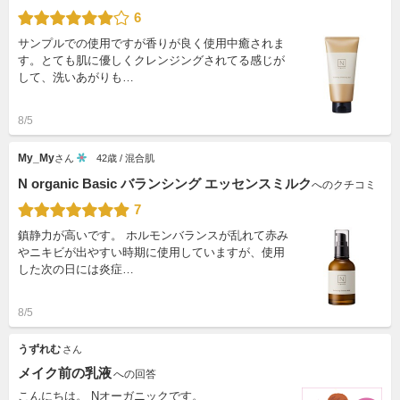
6
サンプルでの使用ですが香りが良く使用中癒されま
す。とても肌に優しくクレンジングされてる感じが
して、洗いあがりも…
8/5
My_My
さん
42歳 / 混合肌
N organic Basic バランシング エッセンスミルク
へのクチコミ
7
鎮静力が高いです。 ホルモンバランスが乱れて赤み
やニキビが出やすい時期に使用していますが、使用
した次の日には炎症…
8/5
うずれむ
さん
メイク前の乳液
への回答
こんにちは。 Nオーガニックです。