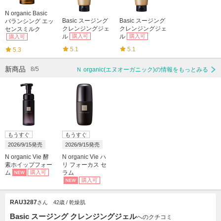
N organic Basic
Basic スージング
Basic スージング
バランシング エッ
クレンジングジェ
クレンジングジェ
センスミルク
ル
購入可
ル
購入可
購入可
5.1
5.1
5.3
新商品
8/5
Ｎ organic(エヌオーガニック)の情報をもっとみる
もうすぐ
もうすぐ
2026/9/15発売
2026/9/15発売
N organic Vie 酵
N organic Vie ハ
素ホイップフォー
リ フォーカス セ
ム
購入可
ラム
購入可
RAU3287
さん
42歳 / 乾燥肌
Basic スージング クレンジングジェル
へのクチコミ