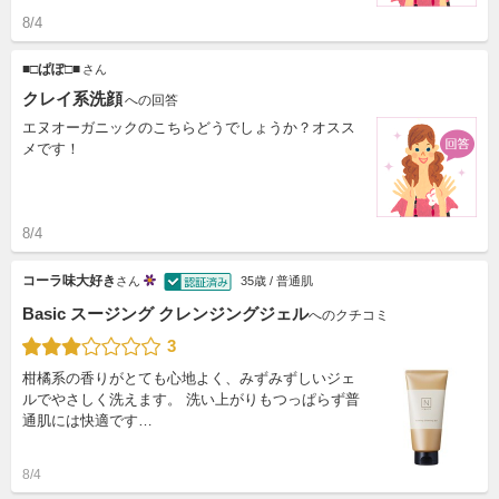
8/4
■□ぱぽ□■
さん
クレイ系洗顔
への回答
エヌオーガニックのこちらどうでしょうか？オスス
メです！
8/4
コーラ味大好き
さん
35歳 / 普通肌
Basic スージング クレンジングジェル
へのクチコミ
3
柑橘系の香りがとても心地よく、みずみずしいジェ
ルでやさしく洗えます。 洗い上がりもつっぱらず普
通肌には快適です…
8/4