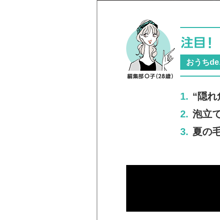
おうちd
1.
“隠
2.
泡立
3.
夏の