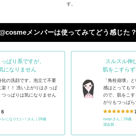
す。
@cosmeメンバーは
使ってみてどう感じた
さっぱり系ですが、
スルスル伸
気になりません
肌をこすらず
特化の洗顔です。泡立て不要
「角栓崩壊」と
に楽！！ 洗い上がりはさっぱ
感はとってもマ
、つっぱりは気になりません
ので、肌をこす
がりもつっぱら
6
ャレになりたい！さん
｜
28歳
runpi.さん
｜
29歳
混合肌