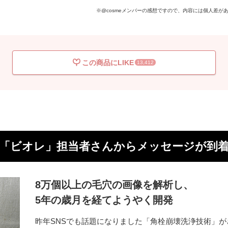
※@cosmeメンバーの感想ですので、内容には個人差が
この商品にLIKE
13,412
「ビオレ」担当者さんから
メッセージが到
8万個以上の毛穴の画像を解析し、
5年の歳月を経てようやく開発
昨年SNSでも話題になりました「角栓崩壊洗浄技術」