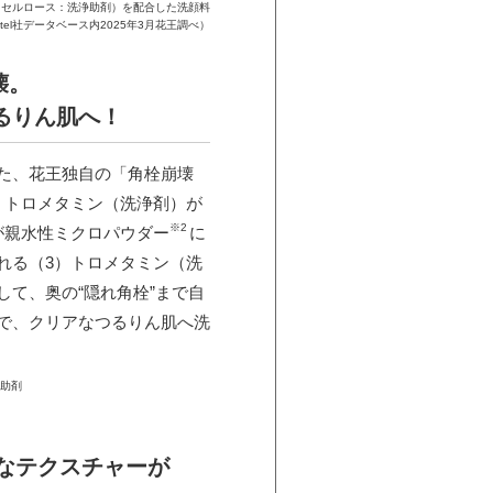
、セルロース：洗浄助剤）を配合した洗顔料
tel社データベース内2025年3月花王調べ）
壊。
るりん肌へ！
た、花王独自の「角栓崩壊
）トロメタミン（洗浄剤）が
※2
が親水性ミクロパウダー
に
れる（3）トロメタミン（洗
して、奥の“隠れ角栓”まで自
で、クリアなつるりん肌へ洗
浄助剤
なテクスチャーが