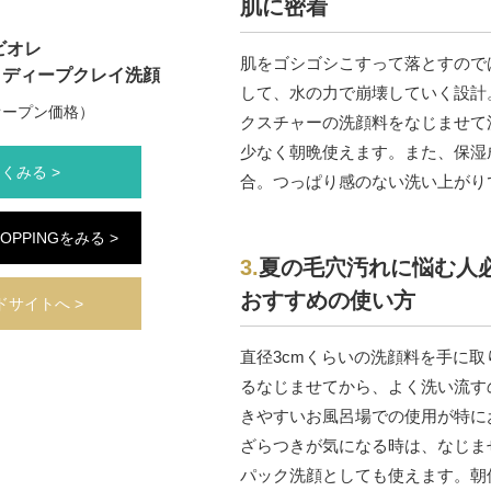
肌に密着
ビオレ
肌をゴシゴシこすって落とすので
 ディープクレイ洗顔
して、水の力で崩壊していく設計
（オープン価格）
クスチャーの洗顔料をなじませて
少なく朝晩使えます。また、保湿
くみる >
合。つっぱり感のない洗い上がり
HOPPINGをみる >
3.
夏の毛穴汚れに悩む人
おすすめの
使い方
ドサイトへ >
直径3cmくらいの洗顔料を手に取
るなじませてから、よく洗い流す
きやすいお風呂場での使用が特に
ざらつきが気になる時は、なじま
パック洗顔としても使えます。朝