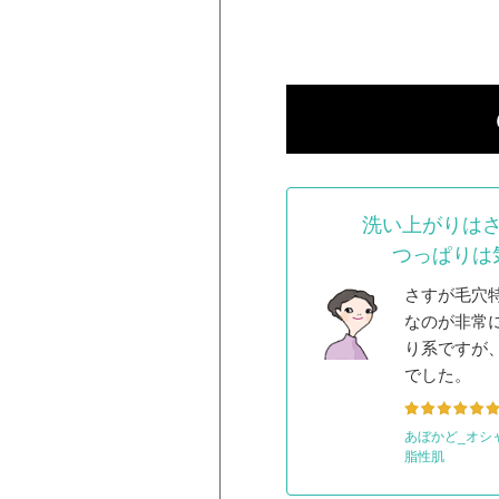
洗い上がりは
つっぱりは
さすが毛穴
なのが非常
り系ですが
でした。
あぼかど_オシ
脂性肌