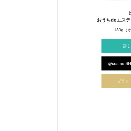
おうちdeエステ
180g
詳し
@cosme S
ブラン