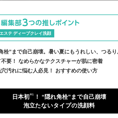
eエステ ディープクレイ洗顔
れ角栓”まで自己崩壊。暑い夏にも
うれしい、つるり
て不要！ なめらかなテクスチャーが
肌に密着
毛穴汚れに悩む人必見！ おすすめの
使い方
※1
日本初
！
“隠れ角栓”まで自己崩壊
泡立たないタイプの洗顔料