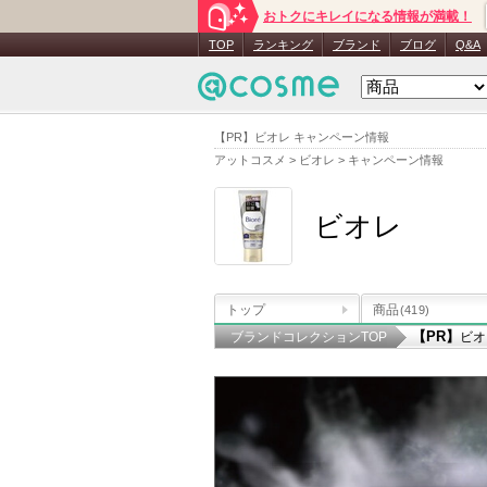
おトクにキレイになる情報が満載！
TOP
ランキング
ブランド
ブログ
Q&A
【PR】ビオレ キャンペーン情報
アットコスメ
>
ビオレ
>
キャンペーン情報
ビオレ
トップ
商品
(419)
【PR】
ブランドコレクションTOP
ビオ
>