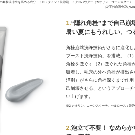
奥の角栓洗浄性を高める成分 トロメタミン：洗浄剤、ミクロパウダー（カオリン、コーンスターチ
（花王独自調査及びMin
1.
“隠れ角栓”まで自己崩
暑い夏にも
うれしい、つ
角栓崩壊洗浄技術がさらに進化し
ブー
スト洗浄技術」を搭載。（1
角栓をほぐす（2）ほぐれた角栓
吸着し、毛穴の外へ角栓が排出さ
浄
剤）
がさらに角栓深くまで作用
己崩壊させる、というアプ
ロー
チ
い上げます。
※2 カオリン、コーンスターチ、セルロース：洗
2.
泡立て不要！ なめらか