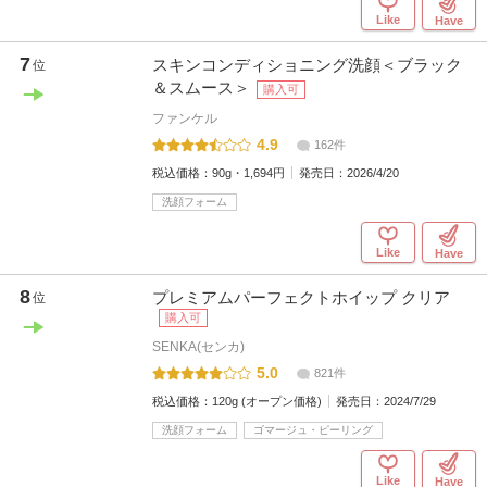
Like
Have
7
スキンコンディショニング洗顔＜ブラック
位
＆スムース＞
購入可
ファンケル
4.9
162件
税込価格：
90g・1,694円
発売日：
2026/4/20
洗顔フォーム
Like
Have
8
プレミアムパーフェクトホイップ クリア
位
購入可
SENKA(センカ)
5.0
821件
税込価格：
120g (オープン価格)
発売日：
2024/7/29
洗顔フォーム
ゴマージュ・ピーリング
Like
Have