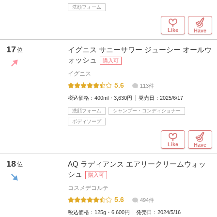
洗顔フォーム
Like
Have
17
イグニス サニーサワー ジューシー オールウ
位
ォッシュ
購入可
イグニス
5.6
113件
税込価格：
400ml・3,630円
発売日：
2025/6/17
洗顔フォーム
シャンプー・コンディショナー
ボディソープ
Like
Have
18
AQ ラディアンス エアリークリームウォッ
位
シュ
購入可
コスメデコルテ
5.6
494件
税込価格：
125g・6,600円
発売日：
2024/5/16