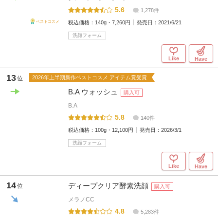
5.6
1,278件
税込価格：
140g・7,260円
発売日：
2021/6/21
ベストコスメ
洗顔フォーム
Like
Have
13
2026年上半期新作ベストコスメ アイテム賞受賞
位
B.A ウォッシュ
購入可
B.A
5.8
140件
税込価格：
100g・12,100円
発売日：
2026/3/1
洗顔フォーム
Like
Have
14
ディープクリア酵素洗顔
位
購入可
メラノCC
4.8
5,283件