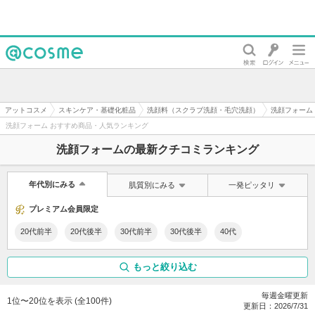
@cosme
アットコスメ
スキンケア・基礎化粧品
洗顔料（スクラブ洗顔・毛穴洗顔）
洗顔フォーム
洗顔フォーム おすすめ商品・人気ランキング
洗顔フォームの最新クチコミランキング
年代別にみる
肌質別にみる
一発ピッタリ
プレミアム会員限定
20代前半
20代後半
30代前半
30代後半
40代
もっと絞り込む
毎週金曜更新
1位〜20位を表示 (全100件)
更新日：
2026/7/31