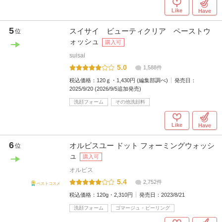
Like
Have
5
スイサイ ビューティクリア ペーストウ
位
ォッシュ
購入可
suisai
5.0
1,588件
税込価格：
120ｇ・1,430円 (編集部調べ)
発売日：
2025/9/20 (2026/9/5追加発売)
洗顔フォーム
その他洗顔料
Like
Have
6
オルビスユー ドット フォーミングウォッシ
位
ュ
購入可
オルビス
5.4
2,752件
ベストコスメ
税込価格：
120g・2,310円
発売日：
2023/8/21
洗顔フォーム
ゴマージュ・ピーリング