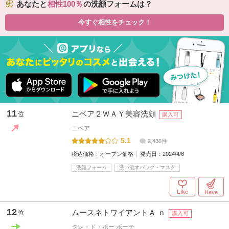
あなたと
相性100
の洗顔フォームは？
今すぐ相性をチェック！
11
ニベア２ＷＡＹ美容洗顔
位
購入可
ニベア
5.1
2,436件
税込価格：
オープン価格
発売日：
2024/4/6
洗顔フォーム
洗い流すパック・マスク
Like
Have
12
ムースネトワイアントＡ ｎ
位
購入可
クレ・ド・ポー ボーテ