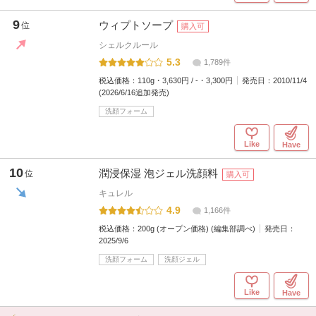
9
ウィプトソープ
位
購入可
シェルクルール
5.3
1,789件
税込価格：
110g・3,630円 / -・3,300円
発売日：
2010/11/4
(2026/6/16追加発売)
洗顔フォーム
Like
Have
10
潤浸保湿 泡ジェル洗顔料
位
購入可
キュレル
4.9
1,166件
税込価格：
200g (オープン価格) (編集部調べ)
発売日：
2025/9/6
洗顔フォーム
洗顔ジェル
Like
Have