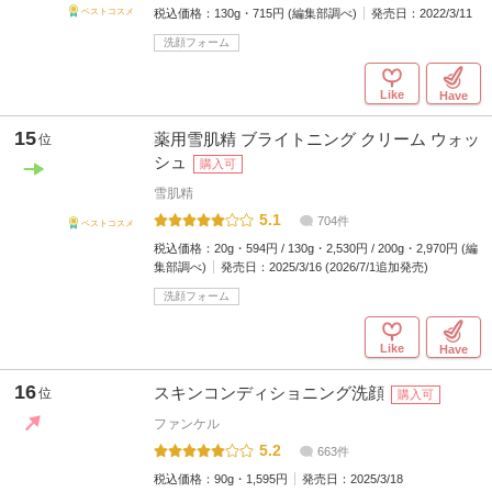
税込価格：
130g・715円 (編集部調べ)
発売日：
2022/3/11
ベストコスメ
洗顔フォーム
Like
Have
15
薬用雪肌精 ブライトニング クリーム ウォッ
位
シュ
購入可
雪肌精
5.1
704件
ベストコスメ
税込価格：
20g・594円 / 130g・2,530円 / 200g・2,970円 (編
集部調べ)
発売日：
2025/3/16 (2026/7/1追加発売)
洗顔フォーム
Like
Have
16
スキンコンディショニング洗顔
位
購入可
ファンケル
5.2
663件
税込価格：
90g・1,595円
発売日：
2025/3/18