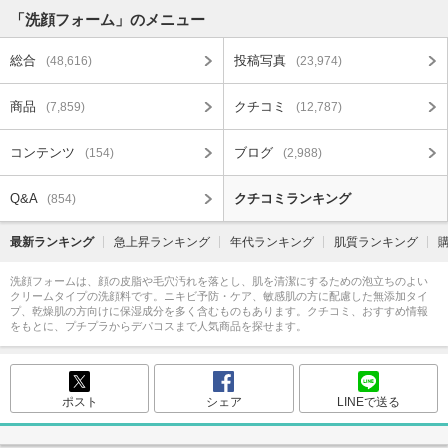
「洗顔フォーム」のメニュー
総合
投稿写真
(48,616)
(23,974)
商品
クチコミ
(7,859)
(12,787)
コンテンツ
ブログ
(154)
(2,988)
Q&A
クチコミランキング
(854)
最新ランキング
急上昇ランキング
年代ランキング
肌質ランキング
洗顔フォームは、顔の皮脂や毛穴汚れを落とし、肌を清潔にするための泡立ちのよい
クリームタイプの洗顔料です。ニキビ予防・ケア、敏感肌の方に配慮した無添加タイ
プ、乾燥肌の方向けに保湿成分を多く含むものもあります。クチコミ、おすすめ情報
をもとに、プチプラからデパコスまで人気商品を探せます。
ポスト
シェア
LINEで送る