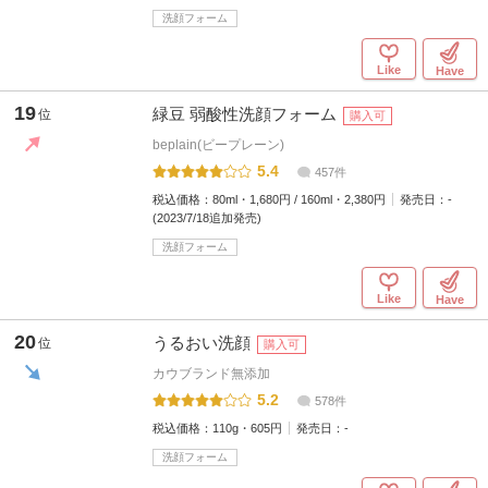
洗顔フォーム
Like
Have
19
緑豆 弱酸性洗顔フォーム
位
購入可
beplain(ビープレーン)
5.4
457件
税込価格：
80ml・1,680円 / 160ml・2,380円
発売日：
-
(2023/7/18追加発売)
洗顔フォーム
Like
Have
20
うるおい洗顔
位
購入可
カウブランド無添加
5.2
578件
税込価格：
110g・605円
発売日：
-
洗顔フォーム