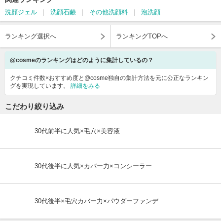
洗顔ジェル
洗顔石鹸
その他洗顔料
泡洗顔
ランキング選択へ
ランキングTOPへ
@cosmeのランキングはどのように集計しているの？
クチコミ件数×おすすめ度と@cosme独自の集計方法を元に公正なランキン
グを実現しています。
詳細をみる
こだわり絞り込み
30代前半に人気×毛穴×美容液
30代後半に人気×カバー力×コンシーラー
30代後半×毛穴カバー力×パウダーファンデ