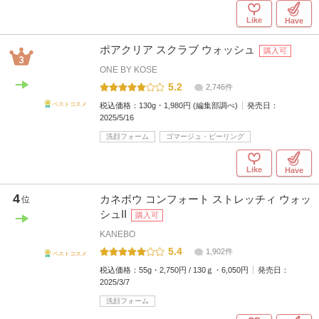
Like
Have
ポアクリア スクラブ ウォッシュ
購入可
ONE BY KOSE
5.2
2,746件
税込価格：
130g・1,980円 (編集部調べ)
発売日：
ベストコスメ
2025/5/16
洗顔フォーム
ゴマージュ・ピーリング
Like
Have
4
カネボウ コンフォート ストレッチィ ウォッ
位
シュII
購入可
KANEBO
5.4
1,902件
ベストコスメ
税込価格：
55g・2,750円 / 130ｇ・6,050円
発売日：
2025/3/7
洗顔フォーム