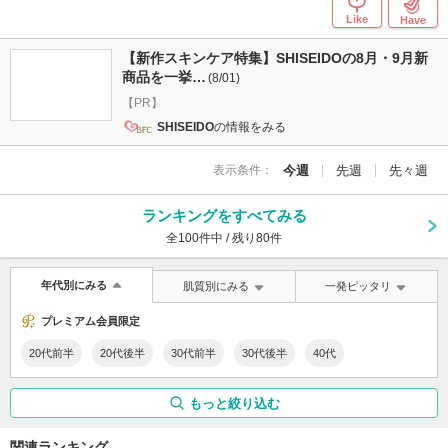
Like
Have
【新作スキンケア特集】SHISEIDOの8月・9月新
商品を一挙…
(8/01)
【PR】
SHISEIDO
の情報をみる
表示条件：
今週
先週
先々週
ランキングをすべてみる
全100件中 / 残り80件
年代別にみる
肌質別にみる
一発ピッタリ
プレミアム会員限定
20代前半
20代後半
30代前半
30代後半
40代
もっと絞り込む
関連ランキング