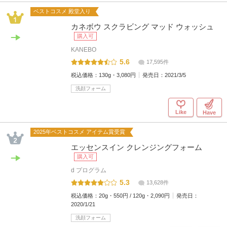
ベストコスメ 殿堂入り
カネボウ スクラビング マッド ウォッシュ
購入可
KANEBO
5.6
17,595件
税込価格：
130g・3,080円
発売日：
2021/3/5
洗顔フォーム
Like
Have
2025年ベストコスメ アイテム賞受賞
エッセンスイン クレンジングフォーム
購入可
d プログラム
5.3
13,628件
税込価格：
20g・550円 / 120g・2,090円
発売日：
2020/1/21
洗顔フォーム