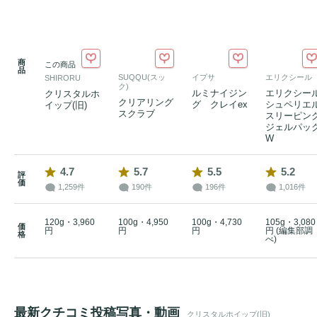
商
この商品
品
SUQQU(スッ
イプサ
エリクシール
SHIRORU
ク)
ルミナイジン
エリクシー
クリスタルホ
クリアリング
グ クレイex
シュペリエ
イップ(旧)
スクラブ
スリーピン
ジェルパッ
W
4.7
5.7
5.5
5.2
評
価
1,259件
190件
196件
1,016件
120g・3,960
100g・4,950
100g・4,730
105g・3,080
価
円
円
円
円 (編集部調
格
べ)
最新クチコミ投稿写真・動画
クリスタルホイップ(旧)