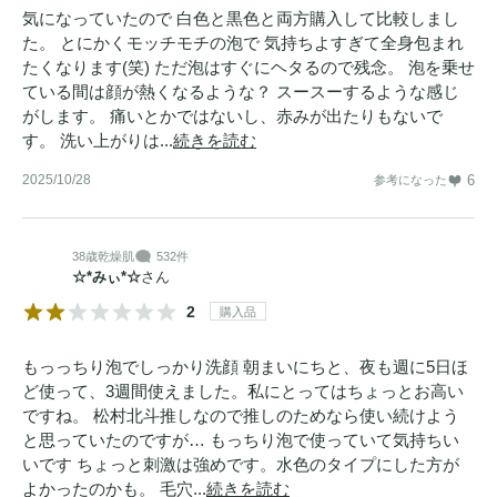
気になっていたので 白色と黒色と両方購入して比較しまし
た。 とにかくモッチモチの泡で 気持ちよすぎて全身包まれ
たくなります(笑) ただ泡はすぐにヘタるので残念。 泡を乗せ
ている間は顔が熱くなるような？ スースーするような感じ
がします。 痛いとかではないし、赤みが出たりもないで
す。 洗い上がりは...
続きを読む
2025/10/28
6
参考になった
38歳
乾燥肌
532件
☆*みぃ*☆
さん
2
購入品
もっっちり泡でしっかり洗顔 朝まいにちと、夜も週に5日ほ
ど使って、3週間使えました。私にとってはちょっとお高い
ですね。 松村北斗推しなので推しのためなら使い続けよう
と思っていたのですが… もっちり泡で使っていて気持ちい
いです ちょっと刺激は強めです。水色のタイプにした方が
よかったのかも。 毛穴...
続きを読む