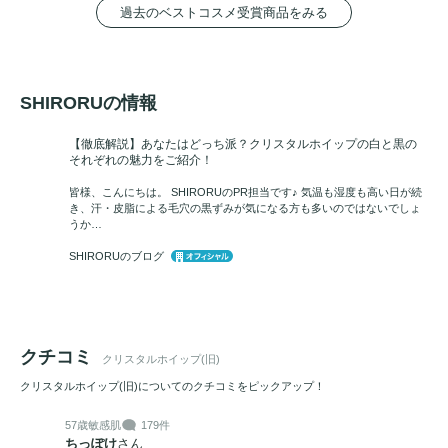
過去のベストコスメ受賞商品をみる
SHIRORUの情報
【徹底解説】あなたはどっち派？クリスタルホイップの白と黒の
それぞれの魅力をご紹介！
皆様、こんにちは。 SHIRORUのPR担当です♪ 気温も湿度も高い日が続
き、汗・皮脂による毛穴の黒ずみが気になる方も多いのではないでしょ
うか…
SHIRORUのブログ
クチコミ
クリスタルホイップ(旧)
クリスタルホイップ(旧)についてのクチコミをピックアップ！
57歳
敏感肌
179件
ちっぽけ
さん