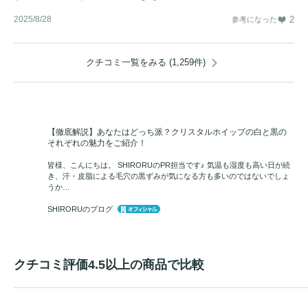
2025/8/28
2
参考になった
クチコミ一覧をみる (1,259件)
【徹底解説】あなたはどっち派？クリスタルホイップの白と黒の
それぞれの魅力をご紹介！
皆様、こんにちは。 SHIRORUのPR担当です♪ 気温も湿度も高い日が続
き、汗・皮脂による毛穴の黒ずみが気になる方も多いのではないでしょ
うか…
SHIRORUのブログ
クチコミ評価4.5以上の商品で比較