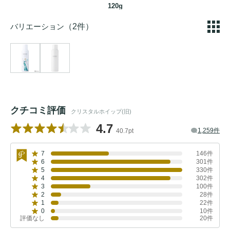
120g
バリエーション
（2件）
クチコミ評価
クリスタルホイップ(旧)
4.7
1,259件
40.7pt
7
146件
6
301件
5
330件
4
302件
3
100件
2
28件
1
22件
0
10件
評価なし
20件