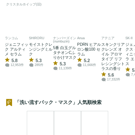
クリスタルホイップ(旧)
ランコム
SHIRORU
ナンバーズイン
Anua
アテニア
SK-II
(numbuzin)
ジェニフィッ
モイストクレ
PDRN ヒアル
スキンクリア
ジェ
5番 白玉グル
ク アルティ
ンジングミル
ロン酸100 セ
クレンズ オ
クス
タチオンCふ
メ セラム
ク
ラム
イル アロマ
ィニ
りかけマスク
タイプ リフ
ラ 
5.8
5.3
5.2
5.3
レシングシト
ス
12,953件
285件
11,666件
ラスの香り
11,139件
5
5.6
7,
17,332件
「洗い流すパック・マスク」人気順検索