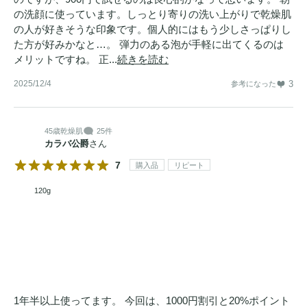
の洗顔に使っています。しっとり寄りの洗い上がりで乾燥肌
の人が好きそうな印象です。個人的にはもう少しさっぱりし
た方が好みかなと…。 弾力のある泡が手軽に出てくるのは
メリットですね。 正...
続きを読む
2025/12/4
3
参考になった
45歳
乾燥肌
25件
カラバ公爵
さん
7
購入品
リピート
120g
1年半以上使ってます。 今回は、1000円割引と20%ポイント