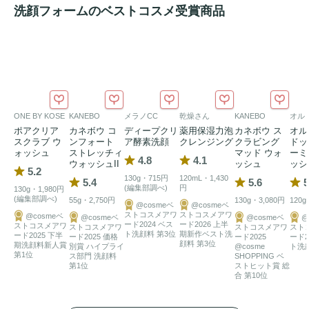
洗顔フォームのベストコスメ受賞商品
ONE BY KOSE
KANEBO
メラノCC
乾燥さん
KANEBO
オル
ポアクリア
カネボウ コ
ディープクリ
薬用保湿力泡
カネボウ ス
オル
スクラブ ウ
ンフォート
ア酵素洗顔
クレンジング
クラビング
ドッ
ォッシュ
ストレッチィ
マッド ウォ
ーミ
4.8
4.1
ウォッシュII
ッシュ
ッシ
5.2
130g・715円
120mL・1,430
5.4
5.6
5
(編集部調べ)
円
130g・1,980円
(編集部調べ)
55g・2,750円
130g・3,080円
120g
@cosmeベ
@cosmeベ
ストコスメアワ
ストコスメアワ
@cosmeベ
@cosmeベ
@cosmeベ
@
ード2024 ベス
ード2026 上半
ストコスメアワ
ストコスメアワ
ストコスメアワ
スト
ト洗顔料 第3位
期新作ベスト洗
ード2025 下半
ード2025 価格
ード2025
ード2
顔料 第3位
期洗顔料新人賞
別賞 ハイプライ
@cosme
ト洗
第1位
ス部門 洗顔料
SHOPPING ベ
第1位
ストヒット賞 総
合 第10位