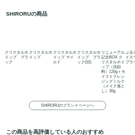
SHIRORUの商品
クリスタルホ
クリスタルホ
クリスタルホ
クリスタルホ
リニューアル
ぷる
イップ ブラ
イップ
イップ マイ
イップ ブラ
記念BOX ク
イス
ック
ルド
ック(旧)
リスタルホイ
ブラ
ップ（洗顔
料）120g＋モ
イストクレン
ジングミルク
（メイク落と
し）30g
SHIRORUのブランドページへ
この商品を高評価している人のおすすめ