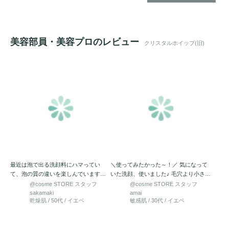
美容部員・美容プロのレビュー
クリスタルホイップ(旧)
最近は泡で出る洗顔料にハマってい
＼使ってみたかった～！／ 気になって
て、泡の質の違いを楽しんでいます。
いた洗顔、使いました♪ 毛穴より小さい
今回は人気の2品の泡洗顔からご紹…
マイクロバブル！ 「炭…
@cosme STORE スタッフ
@cosme STORE スタッフ
sakamaki
amai
乾燥肌 / 50代 / イエベ
敏感肌 / 30代 / イエベ