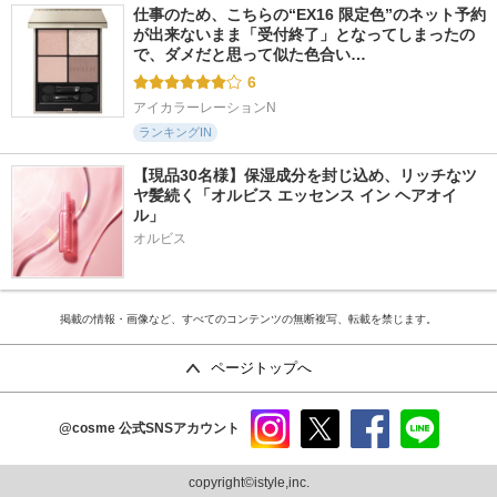
仕事のため、こちらの“EX16 限定色”のネット予約
が出来ないまま「受付終了」となってしまったの
で、ダメだと思って似た色合い…
6
アイカラーレーションN
ランキングIN
【現品30名様】保湿成分を封じ込め、リッチなツ
ヤ髪続く「オルビス エッセンス イン ヘアオイ
ル」
オルビス
掲載の情報・画像など、すべてのコンテンツの無断複写、転載を禁じます。
ページトップへ
@cosme
公式SNSアカウント
instag
x
faceb
line
ram
ook
copyright©istyle,inc.