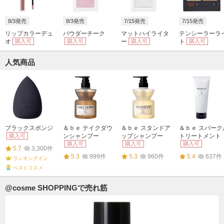
8/3発売
8/3発売
7/15発売
7/15発売
リップカラーデュ
パウダーチーク
マットハイライタ
テンシーラーラ
オ
購入可
購入可
ー
購入可
ト
購入可
人気商品
ブラックスポンジ
＆ｂｅ テイクダウ
＆ｂｅ スタンドア
＆ｂｅ スパーク
購入可
ンシャンプー
ップシャンプー
トリートメント
購入可
購入可
購入可
5.7
3,300件
5.3
999件
5.3
960件
5.4
637件
ランキングイン
ベストコスメ
@cosme SHOPPINGで売れ筋