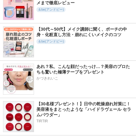
メまで徹底レビュー
＆be(アンドビー)
【30代～50代】メイク講師に聞く、ポーチの中
身・化粧直し方法・崩れにくいメイクのコツ
＆be(アンドビー)
あれ？私、こんな顔だったっけ…？美容のプロた
ちも驚いた極薄テープをプレゼント
かづきれいこ
【30名様プレゼント！】日中の乾燥崩れ対策に！
美容液をまとったような「ハイドラヴェール セラ
ムパウダー」
TIRTIR