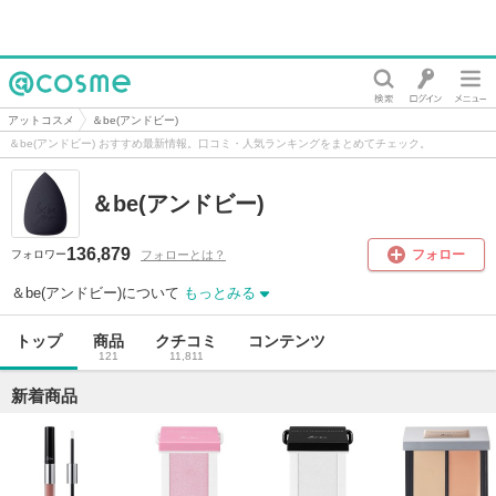
@cosme
アットコスメ
＆be(アンドビー)
＆be(アンドビー) おすすめ最新情報。口コミ・人気ランキングをまとめてチェック。
＆be(アンドビー)
136,879
フォロー
フォローとは？
フォロワー
＆be(アンドビー)について
もっとみる
トップ
商品
クチコミ
コンテンツ
121
11,811
新着商品