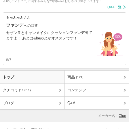
＆be(アンドビー)に関するみんなのお悩み&おしゃべり集まってます！
Q&A一覧
もっふっふ
さん
ファンデ
への回答
セザンヌとキャンメイクにクッションファンデ出て
ますよ！ あとは&beのとかオススメです！
8/7
トップ
商品
(121)
クチコミ
コンテンツ
(11,811)
ブログ
Q&A
メーカー名：
Clue