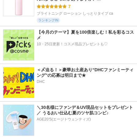
7
ブライトニング ローション しっとりタイプ ca
ランキングIN
【今月のテーマ】夏を100倍楽しむ！私を彩るコス
メ
10・25日更新！コスメ現品プレゼントも♡
＜〆迫る！＞豪華お土産あり“DHCファンミーティ
ング”の応募は明日まで★
DHC
＼30名様にファンデ＆UV現品セットをプレゼント
／ うるおい仕込む夏のツヤ肌コンビ♪
AGE20'S(エージトウェンティズ)