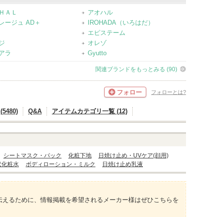
ＨＡＬ
アオハル
レージュ AD＋
IROHADA（いろはだ）
エピステーム
ジ
オレゾ
アラ
Gyutto
関連ブランドをもっとみる (90)
フォロー
フォローとは?
5480)
Q&A
アイテムカテゴリ一覧 (12)
シートマスク・パック
化粧下地
日焼け止め・UVケア(顔用)
状化粧水
ボディローション・ミルク
日焼け止め乳液
伝えるために、情報掲載を希望されるメーカー様はぜひこちらを