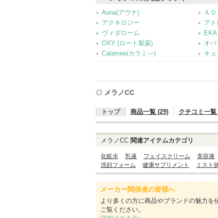
Auna(アウナ)
ＡＯ
アクネロジー
アト
ヴィダローム
EKA
OXY (ロート製薬)
オバ
Calamee(カラミ―)
キュ
メラノCC
トップ
商品一覧 (29)
クチコミ一覧 (
メラノCC
関連アイテムカテゴリ
化粧水
乳液
フェイスクリーム
美容液
洗顔フォーム
健康サプリメント
ミスト
メーカー関係者の皆様へ
より多くの方に商品やブランドの魅力を
ご覧ください。