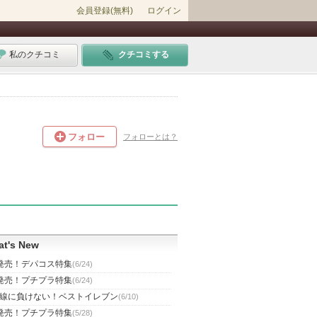
会員登録(無料)
ログイン
私のクチコミ
クチコミする
フォロー
フォローとは？
t's New
発売！デパコス特集
(6/24)
発売！プチプラ特集
(6/24)
線に負けない！ベストイレブン
(6/10)
発売！プチプラ特集
(5/28)