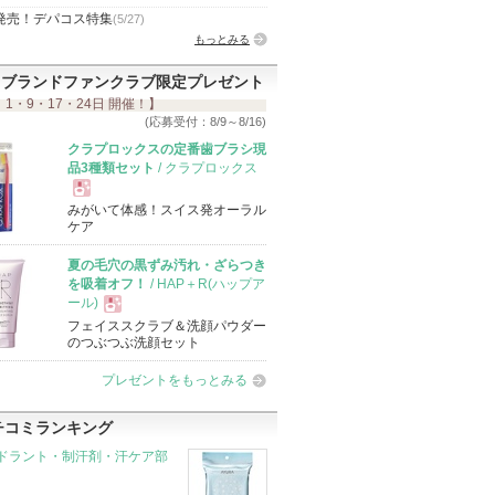
発売！デパコス特集
(5/27)
もっとみる
ブランドファンクラブ限定プレゼント
 1・9・17・24日 開催！】
(応募受付：8/9～8/16)
クラプロックスの定番歯ブラシ現
品3種類セット
/ クラプロックス
みがいて体感！スイス発オーラル
現
ケア
夏の毛穴の黒ずみ汚れ・ざらつき
品
を吸着オフ！
/ HAP＋R(ハップア
ール)
フェイススクラブ＆洗顔パウダー
現
のつぶつぶ洗顔セット
プレゼントをもっとみる
品
チコミランキング
ドラント・制汗剤・汗ケア部