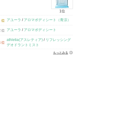
1位
アユーラ
/
アロマボディシート（青涼）
アユーラ
/
アロマボディシート
athletia(アスレティア)
/
リフレッシング
デオドラントミスト
もっとみる