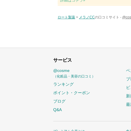
詳細はコチラ»
ロート製薬
>
メラノCC
の口コミサイト -
@c
サービス
@cosme
ベ
（化粧品・美容の口コミ）
プ
ランキング
ビ
ポイント・クーポン
新
ブログ
最
Q&A