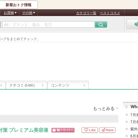
新着おトク情報
お買物
その他
カテゴリ一覧
ベストコスメ
キングをまとめてチェック。
クチコミ
コンテンツ
(5480)
Wha
もっとみる
7月
数
：
29件
クチコミ件数
：
31,874件
7月
紫外
対策 プレミアム美容液
Like
Have
ショッピン
6月