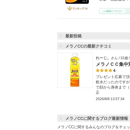
ランキング
IN
最新投稿
メラノCCの最新クチコミ
れーじ。
さん / 32歳
メラノＣＣ集中
4
プレゼント応募で頂
粧水だったのですが
で顔から身体まで（
正
2026/8/9 13:57:34
メラノCCに関するブログ最新情報
メラノCCに関するみんなのブログをチェ