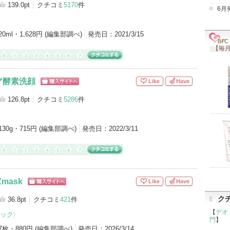
グサイトへ
139.0pt
クチコミ
5170
件
6月
）
フェイスクリーム（5）
美容液（4）
乳液（2）
20ml・1,628円 (編集部調べ)
発売日：
2021/3/15
）
化粧下地（1）
日焼け止め・UVケア(顔用)（1）
【毎月
アイテムカテゴリをもっとみる (12)
ア酵素洗顔
Like
Have
ショッピン
グサイトへ
126.8pt
クチコミ
5286
件
130g・715円 (編集部調べ)
発売日：
2022/3/11
mask
Like
Have
ショッピン
グサイトへ
ク
36.8pt
クチコミ
421
件
【
デオ
ック
]
門
】
7枚・880円 (編集部調べ)
発売日：
2026/3/14