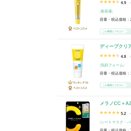
メラノCCの登録商品
(29件)
4.9
美容液
[
]
登録アイテムカテゴリ
シートマスク・パック（7）
化粧水（6
容量・税込価格：
洗顔フォーム（2）
ミスト状化粧水（2
健康サプリメント（1）
ベストコス
メ
ディープクリ
4.8
洗顔フォーム
[
]
容量・税込価格：
ランキング
IN
ベストコス
メ
メラノCC＋AZ
5.2
シートマスク・パ
[
容量・税込価格：