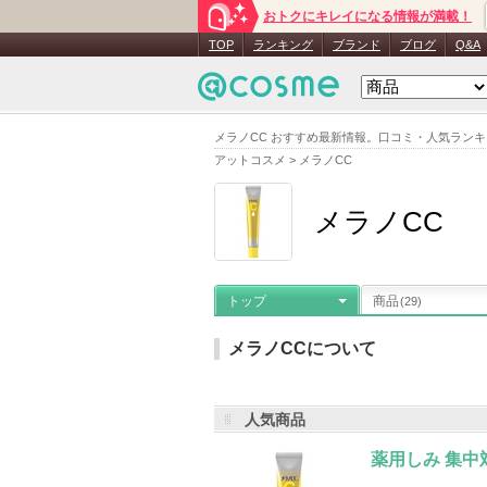
おトクにキレイになる情報が満載！
TOP
ランキング
ブランド
ブログ
Q&A
メラノCC おすすめ最新情報。口コミ・人気ラン
アットコスメ
>
メラノCC
メラノCC
トップ
商品
(29)
メラノCCについて
人気商品
メーカー名
：
ロート製薬
登録商品
お気に入り登録
：
167,427
人
薬用しみ 集中