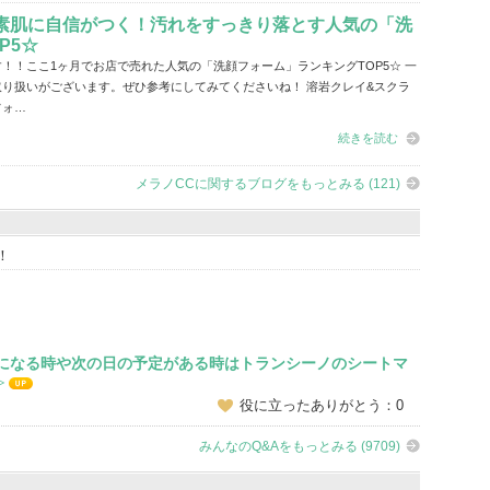
素肌に自信がつく！汚れをすっきり落とす人気の「洗
P5☆
！！ここ1ヶ月でお店で売れた人気の「洗顔フォーム」ランキングTOP5☆ 一
り扱いがございます。ぜひ参考にしてみてくださいね！ 溶岩クレイ&スクラ
フォ…
続きを読む
メラノCCに関するブログをもっとみる (121)
！
気になる時や次の日の予定がある時はトランシーノのシートマ
≫
UP
役に立ったありがとう：0
みんなのQ&Aをもっとみる (9709)