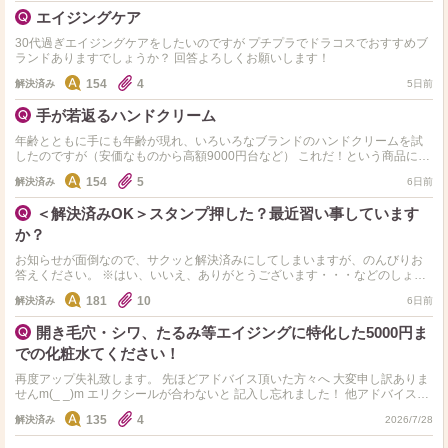
エイジングケア
30代過ぎエイジングケアをしたいのですが プチプラでドラコスでおすすめブ
ランドありますでしょうか？ 回答よろしくお願いします！
154
4
解決済み
5日前
手が若返るハンドクリーム
年齢とともに手にも年齢が現れ、いろいろなブランドのハンドクリームを試
したのですが（安価なものから高額9000円台など） これだ！という商品に出
会えていません。 できれば、すぐに効果を実感できる…
154
5
解決済み
6日前
＜解決済みOK＞スタンプ押した？最近習い事しています
か？
お知らせが面倒なので、サクッと解決済みにしてしまいますが、のんびりお
答えください。 ※はい、いいえ、ありがとうございます・・・などのしょう
もない一言回答はしないでね。したら後が怖いわよ？（何をす…
181
10
解決済み
6日前
開き毛穴・シワ、たるみ等エイジングに特化した5000円ま
での化粧水てください！
再度アップ失礼致します。 先ほどアドバイス頂いた方々へ 大変申し訳ありま
せんm(_ _)m エリクシールが合わないと 記入し忘れました！ 他アドバイスし
て頂いた方もありがとうございま…
135
4
解決済み
2026/7/28