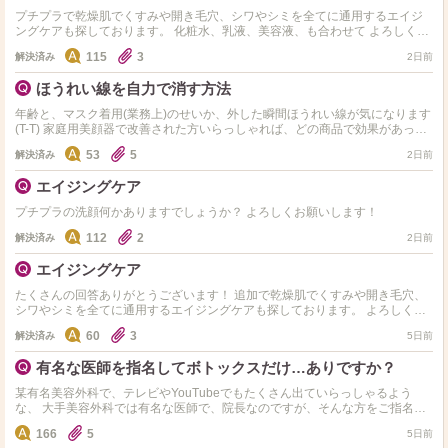
プチプラで乾燥肌でくすみや開き毛穴、シワやシミを全てに通用するエイジ
ングケアも探しております。 化粧水、乳液、美容液、も合わせて よろしくお
願いします！(汗)
115
3
解決済み
2日前
ほうれい線を自力で消す方法
年齢と、マスク着用(業務上)のせいか、外した瞬間ほうれい線が気になります
(T-T) 家庭用美顔器で改善された方いらっしゃれば、どの商品で効果があった
かぜひ教えていただけませんか？
53
5
解決済み
2日前
エイジングケア
プチプラの洗顔何かありますでしょうか？ よろしくお願いします！
112
2
解決済み
2日前
エイジングケア
たくさんの回答ありがとうございます！ 追加で乾燥肌でくすみや開き毛穴、
シワやシミを全てに通用するエイジングケアも探しております。 よろしくお
願いします！
60
3
解決済み
5日前
有名な医師を指名してボトックスだけ…ありですか？
某有名美容外科で、テレビやYouTubeでもたくさん出ていらっしゃるよう
な、 大手美容外科では有名な医師で、院長なのですが、そんな方をご指名さ
せていただきながらボトックスのみの施術は非常識でしょ…
166
5
5日前