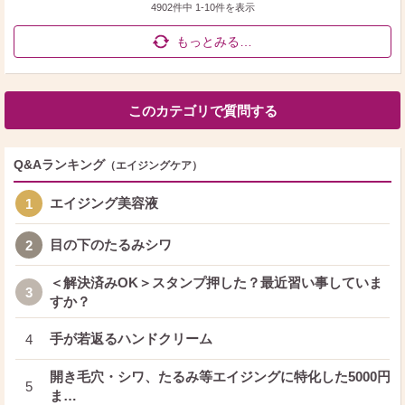
4902件中
1
-
10
件を表示
もっとみる…
このカテゴリで質問する
Q&Aランキング
（エイジングケア）
エイジング美容液
1
目の下のたるみシワ
2
＜解決済みOK＞スタンプ押した？最近習い事していま
3
すか？
手が若返るハンドクリーム
4
開き毛穴・シワ、たるみ等エイジングに特化した5000円
5
ま…