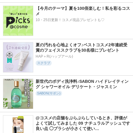
【今月のテーマ】夏を100倍楽しむ！私を彩るコス
メ
10・25日更新！コスメ現品プレゼントも♡
夏の汚れを心地よくオフ♪ベストコスメ2年連続受
賞のフェイススクラブを30名様にプレゼント
HAP＋R(ハップアール)
スクラブ
新世代のボディ洗浄料♪SABON ハイドレイティン
グ シャワーオイル デリケート・ジャスミン
SABON(サボン)
@コスメの店舗をぶらぶらしているとき、評価が
よくて試してみました 09 ナチュラルアッシュです 
良い点 ◯ブラシが小さくて使い…