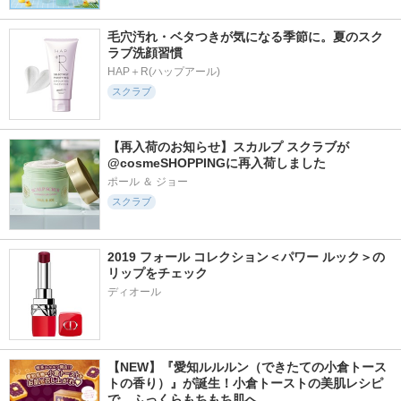
毛穴汚れ・ベタつきが気になる季節に。夏のスク
ラブ洗顔習慣
HAP＋R(ハップアール)
スクラブ
【再入荷のお知らせ】スカルプ スクラブが
@cosmeSHOPPINGに再入荷しました
ポール ＆ ジョー
スクラブ
2019 フォール コレクション＜パワー ルック＞の
リップをチェック
ディオール
【NEW】『愛知ルルルン（できたての小倉トース
トの香り）』が誕生！小倉トーストの美肌レシピ
で、ふっくらもちもち肌へ