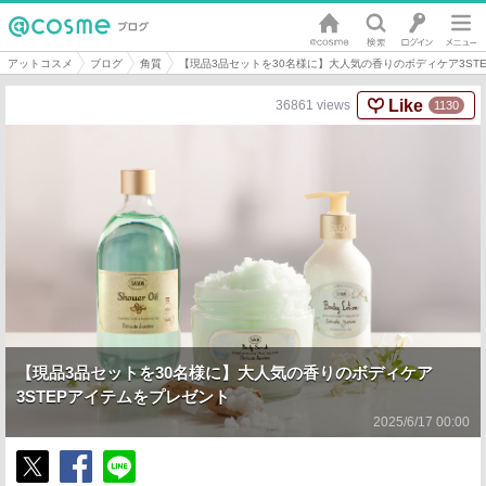
アットコスメ
ブログ
角質
【現品3品セットを30名様に】大人気の香りのボディケア3ST
Like
36861
views
1130
【現品3品セットを30名様に】大人気の香りのボディケア
3STEPアイテムをプレゼント
2025/6/17 00:00