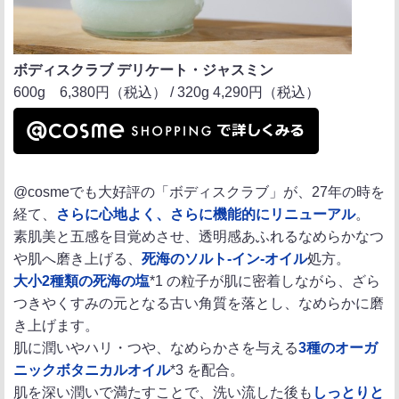
ボディスクラブ デリケート・ジャスミン
600g 6,380円（税込） / 320g 4,290円（税込）
@cosmeでも大好評の「ボディスクラブ」が、27年の時を
経て、
さらに心地よく、さらに機能的に
リニューアル
。
素肌美と五感を目覚めさせ、透明感あふれるなめらかなつ
や肌へ磨き上げる、
死海のソルト-イン-オイル
処方。
大小2種類の死海の塩
*1 の粒子が肌に密着しながら、ざら
つきやくすみの元となる古い角質を落とし、なめらかに磨
き上げます。
肌に潤いやハリ・つや、なめらかさを与える
3種のオーガ
ニックボタニカルオイル
*3 を配合。
肌を深い潤いで満たすことで、洗い流した後も
しっとりと