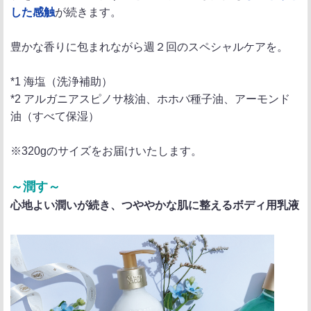
した感触
が続きます。
豊かな香りに包まれながら週２回のスペシャルケアを。
*1 海塩（洗浄補助）
*2 アルガニアスピノサ核油、ホホバ種子油、アーモンド
油（すべて保湿）
※320gのサイズをお届けいたします。
～潤す～
心地よい潤いが続き、つややかな肌に整えるボディ用乳液