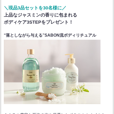
ポ
シ
送
＼現品3品セットを30名様に／
ス
ェ
る
上品なジャスミンの香りに包まれる
ト
ア
ボディケア3STEPをプレゼント！
“落としながら与える”SABON流ボディリチュアル