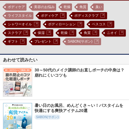
ボディケア
美容のお悩み
乾燥
角質
臭い
ライフスタイル
ボディケア
ボディスクラブ
シャワーオイル
ボディローション
ベスコス
スクラブ
保湿
乾燥
角質
ニオイ
ギフト
プレゼント
SABON(サボン)
あわせて読みたい
30～50代のメイク講師のお直しポーチの中身は？
崩れにくいコツも
暑い日のお風呂、めんどくさ～い！バスタイムを
快適にする爽快アイテム20選
SABON(サボン)