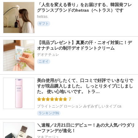
「人生を変える香り」をお届けする、韓国発フレ
グランスブランドのhetras（ヘトラス）です
hetras.
ギフト
【現品プレゼント】真夏の汗・ニオイ対策に！デ
オナチュレの制汗デオドラントクリーム
デオナチュレ
ニオイ
美白使用がしたくて、口コミで好評で いきなりで
すが現品購入しました。 しっとりタイプにしまし
た。 使い心地いいです。 トラ…
7
ブライトニング ローション みずみずしいタイプ ca
ランキングIN
＼速報／2月21日にデビュー！あの大人気パウダリ
ーファンデが進化！
マキアージュ