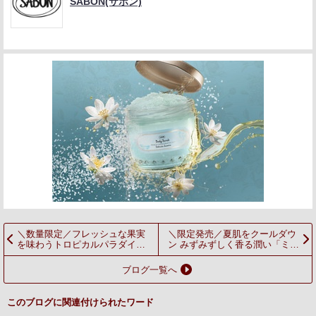
SABON(サボン)
＼数量限定／フレッシュな果実
＼限定発売／夏肌をクールダウ
を味わうトロピカルパラダイス
ン みずみずしく香る潤い「ミン
「マンゴー・キウイ コレクショ
ティスパーク・ユズ コレクショ
ン」
ン」
ブログ一覧へ
このブログに関連付けられたワード