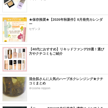
★保存推奨★【2026年秋新作】8月発売カレンダ
ー
セザンヌ
【40代におすすめ】リキッドファンデ29選！選び
方やクチコミもご紹介
混合肌さんに人気のハーブ水クレンジング★クチ
コミまとめ
＠cosme nippon