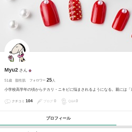
Myu2
さん
25
51歳
脂性肌
フォロワー
小学校高学年の頃からテカリ・ニキビに悩まされるようになる。親には「
104
0
0
クチコミ
ブログ
Q&A
プロフィール