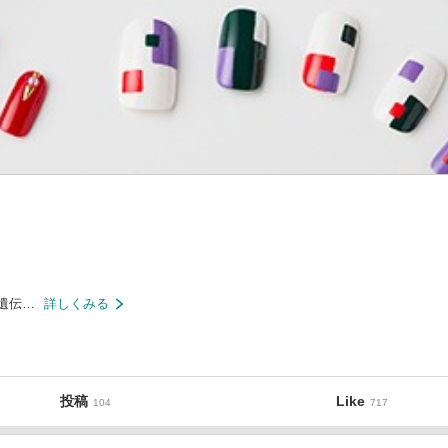
遺伝…
詳しくみる
投稿
Like
104
717