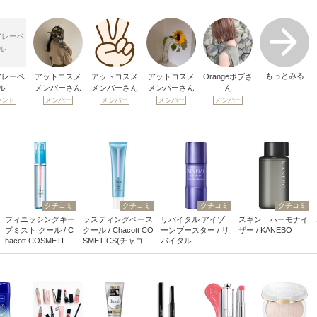
アレーベ
ル
もっとみる
アレーベ
アットコスメ
アットコスメ
アットコスメ
Orangeボブさ
ル
メンバーさん
メンバーさん
メンバーさん
ん
ランド
メンバー
メンバー
メンバー
メンバー
クチコミ
クチコミ
クチコミ
クチコミ
フィニッシングキー
ラスティングベース
リバイタル アイゾ
スキン ハーモナイ
プミスト クール / C
クール / Chacott CO
ーンブースター / リ
ザー / KANEBO
hacott COSMETICS
SMETICS(チャコッ
バイタル
(チャコット・コス
ト・コスメティク
メティクス)
ス)