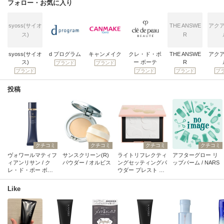
フォロー・お気に入り
syoss(サイオ
THE ANSWE
アク
ス)
R
syoss(サイオ
d プログラム
キャンメイク
クレ・ド・ポ
THE ANSWE
アク
ス)
ー ボーテ
R
ブランド
ブランド
ブランド
ブランド
ブランド
ブ
投稿
クチコミ
クチコミ
クチコミ
クチコミ
ヴォワールマティフ
サンスクリーン(R)
ライトリフレクティ
アフターグロー リ
ィアンリサン / ク
パウダー / オルビス
ングセッティングパ
ップバーム / NARS
レ・ド・ポー ボー
ウダー プレスト N /
テ
NARS
Like