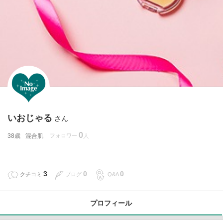
いおじゃる
さん
0
38歳
混合肌
フォロワー
3
0
0
クチコミ
ブログ
Q&A
プロフィール