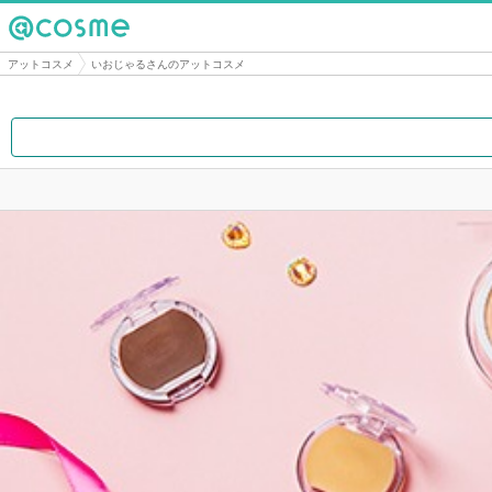
@cosme
アットコスメ
いおじゃるさんのアットコスメ