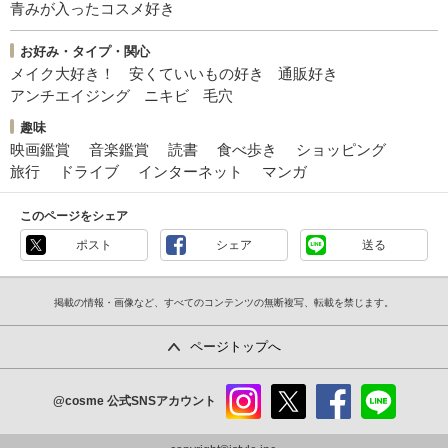
青みが入ったコスメ好き
お好み・タイプ・関心
メイク大好き！
安くていいもの好き
通販好き
アンチエイジング
ニキビ
毛穴
趣味
映画鑑賞
音楽鑑賞
読書
食べ歩き
ショッピング
旅行
ドライブ
インターネット
マンガ
このページをシェア
ポスト
シェア
送る
掲載の情報・画像など、すべてのコンテンツの無断複写、転載を禁じます。
ページトップへ
@cosme
公式SNSアカウント
instag
x
faceb
line
ram
ook