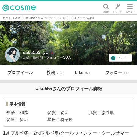
@cosme
アットコスメ
saku555さんのアットコスメ
プロフィール詳細
saku555
さん
30
39歳
脂性肌
フォロー
プロフィール
投稿
Like
フォロー
799
971
113
saku555さんのプロフィール詳細
基本情報
年齢
39歳
髪質
硬い
肌質
脂性肌
髪量
多い
星座
獅子座
1st ブルベ冬・2ndブルベ夏/クールウィンター・クールサマー