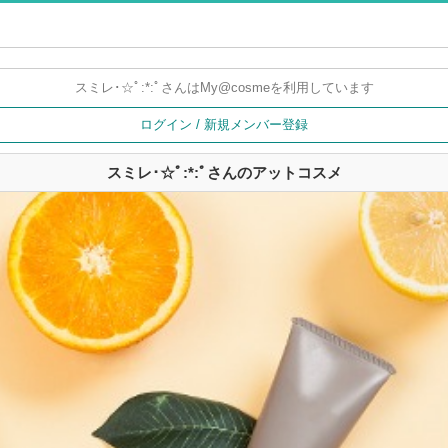
スミレ･☆ﾟ:*:ﾟさんは
My@cosmeを利用しています
ログイン / 新規メンバー登録
スミレ･☆ﾟ:*:ﾟさんのアットコスメ