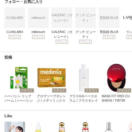
フォロー・お気に入り
GALENIC（ガ
グッチ ビュー
CLINILABO
milktouch
雪肌精 BLUE
レニーク）
ティ
CLINILABO
milktouch
GALENIC（ガ
グッチ ビュー
雪肌精 BLUE
ラ
レニーク）
ティ
ブランド
ブランド
ブランド
ブ
ブランド
ブランド
投稿
クチコミ
クチコミ
クチコミ
クチコミ
ハーバシン リップ
アロマソープオレン
プラスGGベースセ
MASK FIT RED CU
バーム / ハーバシン
ジ / メディミックス
ラム / プラスキレイ
SHION / TIRTIR
Like