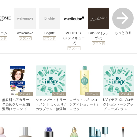
wakemake
Brighte
もっとみる
ンコム
wakemake
Brighte
MEDICUBE
Lala Vie (ララ
(メディキュー
ヴィ)
ランド
ブランド
ブランド
ブ)
ブランド
ブランド
クチコミ
クチコミ
クチコミ
クチコミ
無香料ヘアカラー
シャンプー・トリー
ロゼット スキンコ
UVイデア XL プロテ
早染めクリーム(白
トメント しっとり /
ンディショナーｉ /
クショントーンアッ
髪用) / サロン ド プ
カウブランド無添加
ロゼット
プ ローズ / ラ ロッ
ロ
シュ ポゼ