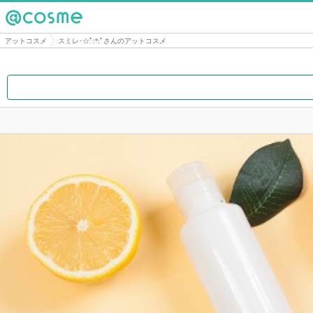
@cosme
アットコスメ
スミレ･☆ﾟ:*:ﾟさんのアットコスメ