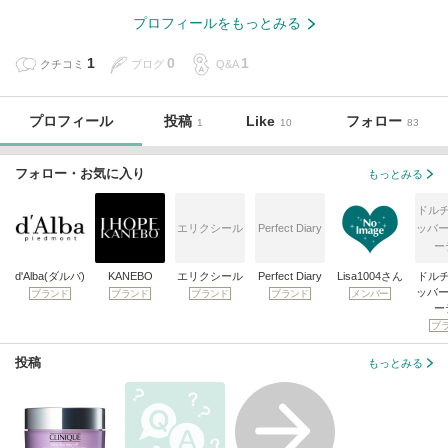
プロフィールをもっとみる
1
0
1
クチコミ
ブログ
Q&A
プロフィール
投稿
Like
フォロー
1
10
83
フォロー・お気に入り
もっとみる
ドル
エリクシール
Perfect Diary
ッバー
ー
d'Alba(ダルバ)
KANEBO
エリクシール
Perfect Diary
Lisa1004さん
ドル
ッバー
ブランド
ブランド
ブランド
ブランド
メンバー
ー
ブ
投稿
もっとみる