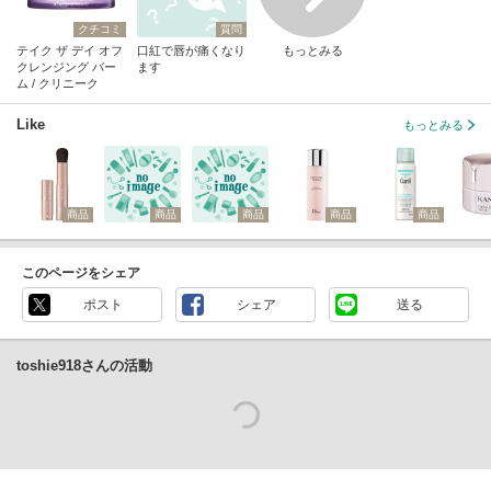
クチコミ
質問
テイク ザ デイ オフ
口紅で唇が痛くなり
もっとみる
クレンジング バー
ます
ム / クリニーク
Like
もっとみる
商品
商品
商品
商品
商品
このページをシェア
ポスト
シェア
送る
toshie918さんの活動