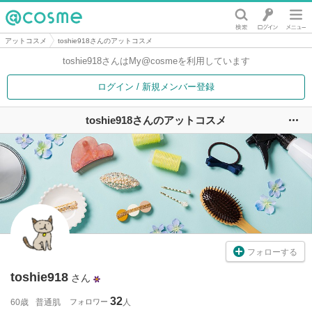
@cosme
アットコスメ
toshie918さんのアットコスメ
toshie918さんは
My@cosmeを利用しています
ログイン / 新規メンバー登録
toshie918さんのアットコスメ
ユ
フォローする
toshie918
さん
32
60歳
普通肌
フォロワー