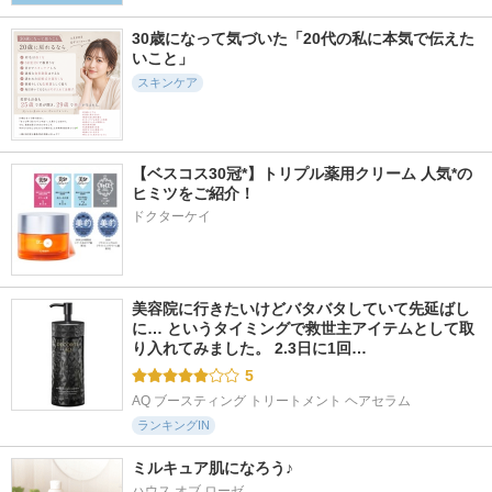
30歳になって気づいた「20代の私に本気で伝えた
いこと」
スキンケア
【ベスコス30冠*】トリプル薬用クリーム 人気*の
ヒミツをご紹介！
ドクターケイ
美容院に行きたいけどバタバタしていて先延ばし
に… というタイミングで救世主アイテムとして取
り入れてみました。 2.3日に1回…
5
AQ ブースティング トリートメント ヘアセラム
ランキングIN
ミルキュア肌になろう♪
ハウス オブ ローゼ