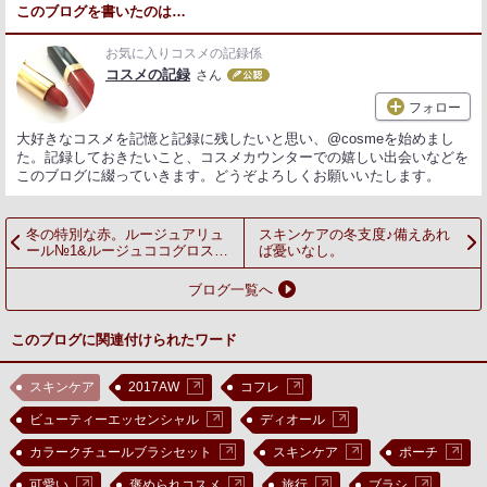
このブログを書いたのは…
お気に入りコスメの記録係
コスメの記録
さん
フォロー
大好きなコスメを記憶と記録に残したいと思い、@cosmeを始めまし
た。記録しておきたいこと、コスメカウンターでの嬉しい出会いなどを
このブログに綴っていきます。どうぞよろしくお願いいたします。
冬の特別な赤。ルージュアリュ
スキンケアの冬支度♪備えあれ
ール№1&ルージュココグロス
ば憂いなし。
#784
ブログ一覧へ
このブログに関連付けられたワード
スキンケア
2017AW
コフレ
ビューティーエッセンシャル
ディオール
カラークチュールブラシセット
スキンケア
ポーチ
可愛い
褒められコスメ
旅行
ブラシ