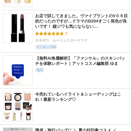
お店で試してきました。ヴァイブラントのV０６目
的だったのですが…ドラマのD204すごく発色が良
いです！ 縦ジワも気にならない…
7
カネボウ　ルージュスタードラマ
ランキングIN
【無料AI角層解析】「ファンケル」のスキンパッ
チを体験レポート｜アットコスメ編集部 ゆま
毛穴
今売れているハイライト＆シェーディングはこ
れ！最新ランキング♡
帰省・旅行バッグに ＼ 夏の好印象コスメ ／