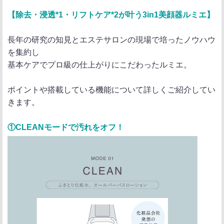
ポ
シ
送
【除去・浸透*1・リフトケア*2が叶う3in1美顔器ルミエ】
ス
ェ
る
ト
ア
長年の研究の知見とエステサロンの現場で培ったノウハウ
を集約し
基本ケアでプロ級の仕上がりにこだわったルミエ。
ポイントや搭載している機能について詳しくご紹介してい
きます。
①CLEANモードで汚れをオフ！