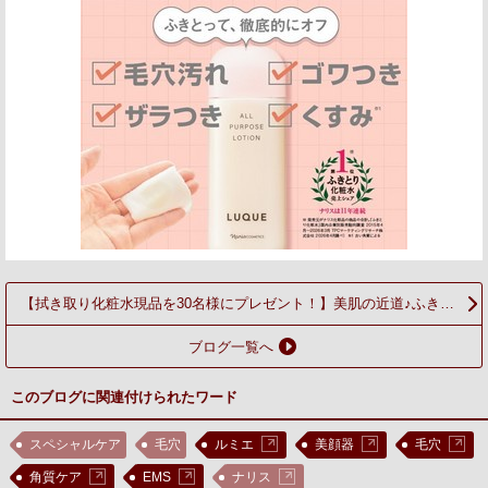
【拭き取り化粧水現品を30名様にプレゼント！】美肌の近道♪ふきと
りケア術！
ブログ一覧へ
このブログに関連付けられたワード
スペシャルケア
毛穴
ルミエ
美顔器
毛穴
角質ケア
EMS
ナリス