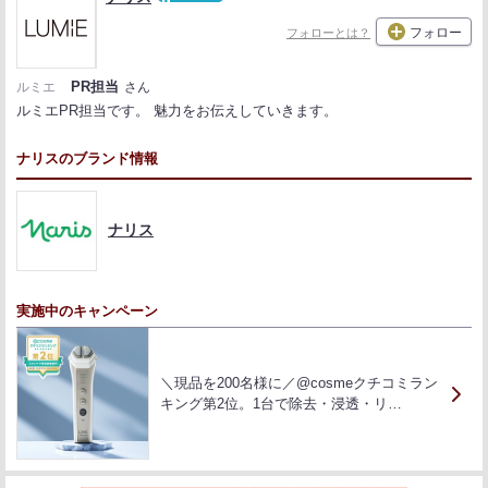
フォロー
フォローとは？
PR担当
ルミエ
さん
ルミエPR担当です。 魅力をお伝えしていきます。
ナリスのブランド情報
ナリス
実施中のキャンペーン
＼現品を200名様に／@cosmeクチコミラン
キング第2位。1台で除去・浸透・リ…