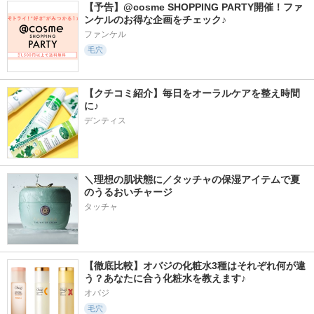
【予告】@cosme SHOPPING PARTY開催！ファ
ンケルのお得な企画をチェック♪
ファンケル
毛穴
【クチコミ紹介】毎日をオーラルケアを整え時間
に♪
デンティス
＼理想の肌状態に／タッチャの保湿アイテムで夏
のうるおいチャージ
タッチャ
【徹底比較】オバジの化粧水3種はそれぞれ何が違
う？あなたに合う化粧水を教えます♪
オバジ
毛穴