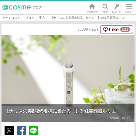
アットコスメ
ブログ
毛穴
【ナリスの美顔器5名様に当たる！】3in1美顔器ルミエ
Like
36806
views
1119
【ナリスの美顔器5名様に当たる！】3in1美顔器ルミエ
2026/6/1 00:00