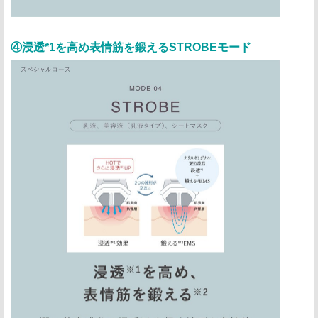
④浸透*1を高め表情筋を鍛えるSTROBEモード