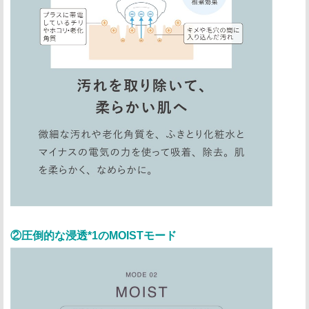
②圧倒的な浸透*1のMOISTモード