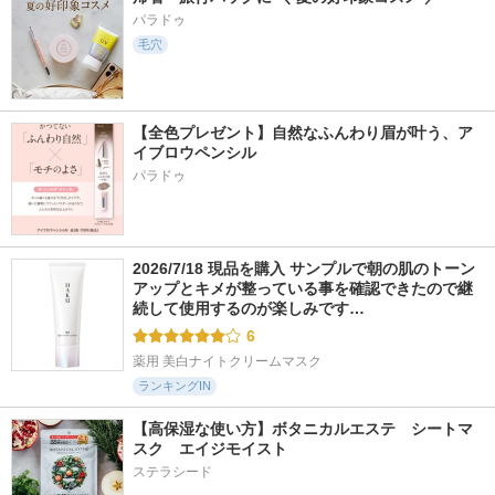
パラドゥ
毛穴
【全色プレゼント】自然なふんわり眉が叶う、ア
イブロウペンシル
パラドゥ
2026/7/18 現品を購入 サンプルで朝の肌のトーン
アップとキメが整っている事を確認できたので継
続して使用するのが楽しみです…
6
薬用 美白ナイトクリームマスク
ランキングIN
【高保湿な使い方】ボタニカルエステ　シートマ
スク　エイジモイスト
ステラシード