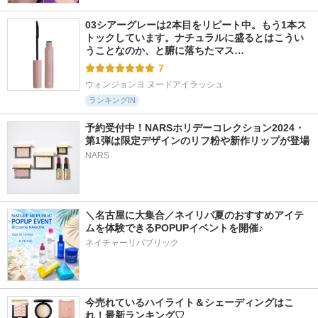
03シアーグレーは2本目をリピート中。もう1本ス
トックしています。ナチュラルに盛るとはこうい
うことなのか、と腑に落ちたマス…
7
ウォンジョンヨ ヌードアイラッシュ
ランキングIN
予約受付中！NARSホリデーコレクション2024・
第1弾は限定デザインのリフ粉や新作リップが登場
NARS
＼名古屋に大集合／ネイリパ夏のおすすめアイテ
ムを体験できるPOPUPイベントを開催♪
ネイチャーリパブリック
今売れているハイライト＆シェーディングはこ
れ！最新ランキング♡