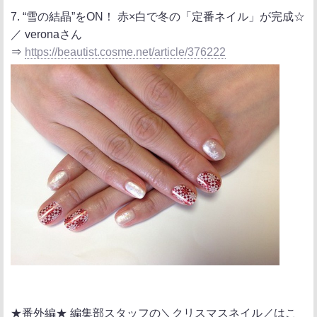
7. “雪の結晶”をON！ 赤×白で冬の「定番ネイル」が完成☆
／ veronaさん
⇒
https://beautist.cosme.net/article/376222
★番外編★ 編集部スタッフの＼クリスマスネイル／はこ