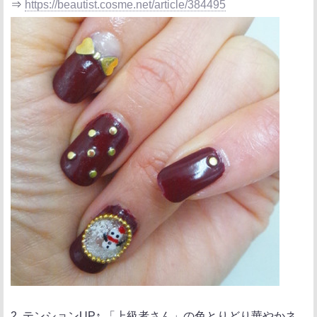
⇒
https://beautist.cosme.net/article/384495
2. テンションUP↑ 「上級者さん」の色とりどり華やかネ