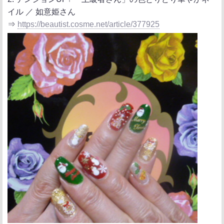
イル ／ 如意姫さん
⇒
https://beautist.cosme.net/article/377925