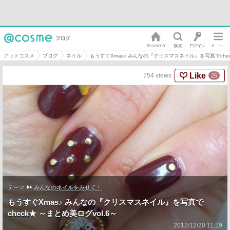
アットコスメ
ブログ
ネイル
もうすぐXmas♪ みんなの『クリスマスネイル』を写真でcheck
Like
754
views
25
テーマ
みんなのネイルをみせて！
もうすぐXmas♪ みんなの『クリスマスネイル』を写真で
check★ ～まとめ美ログvol.6～
2012/12/20 11:19