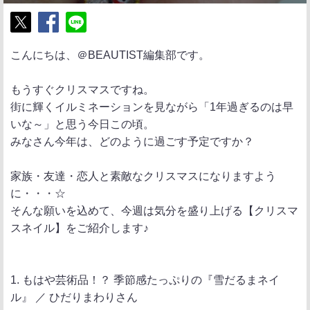
ポ
シ
送
こんにちは、＠BEAUTIST編集部です。
ス
ェ
る
ト
ア
もうすぐクリスマスですね。
街に輝くイルミネーションを見ながら「1年過ぎるのは早
いな～」と思う今日この頃。
みなさん今年は、どのように過ごす予定ですか？
家族・友達・恋人と素敵なクリスマスになりますよう
に・・・☆
そんな願いを込めて、今週は気分を盛り上げる【クリスマ
スネイル】をご紹介します♪
1. もはや芸術品！？ 季節感たっぷりの『雪だるまネイ
ル』 ／ ひだりまわりさん