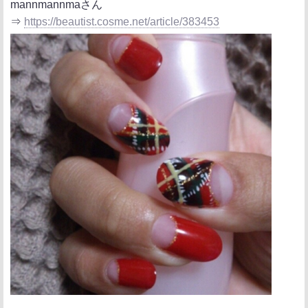
mannmannmaさん
⇒
https://beautist.cosme.net/article/383453