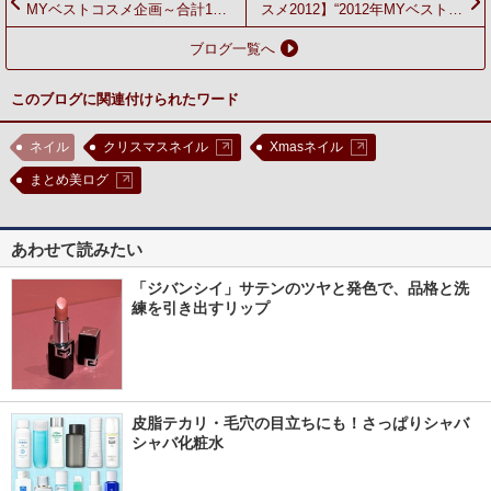
MYベストコスメ企画～合計172
スメ2012】“2012年MYベストコ
名様にプレゼント～
スメ”を投稿してプレゼント
GET！
ブログ一覧へ
このブログに関連付けられたワード
ネイル
クリスマスネイル
Xmasネイル
まとめ美ログ
あわせて読みたい
「ジバンシイ」サテンのツヤと発色で、品格と洗
練を引き出すリップ
皮脂テカリ・毛穴の目立ちにも！さっぱりシャバ
シャバ化粧水